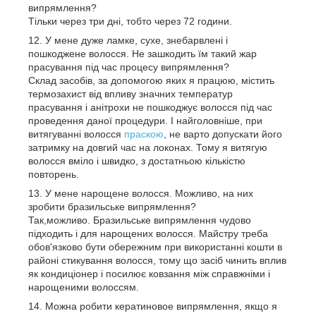
випрямлення?
Тільки через три дні, тобто через 72 години.
У мене дуже ламке, сухе, знебарвлені і
пошкоджене волосся. Не зашкодить їм такий жар
прасування під час процесу випрямлення?
Склад засобів, за допомогою яких я працюю, містить
термозахист від впливу значних температур
прасування і анітрохи не пошкоджує волосся під час
проведення даної процедури. І найголовніше, при
витягуванні волосся
праскою
, не варто допускати його
затримку на довгий час на локонах. Тому я витягую
волосся вміло і швидко, з достатньою кількістю
повторень.
У мене нарощене волосся. Можливо, на них
зробити бразильське випрямлення?
Так,можливо. Бразильське випрямлення чудово
підходить і для нарощених волосся. Майстру треба
обов'язково бути обережним при використанні кошти в
районі стикування волосся, тому що засіб чинить вплив
як кондиціонер і посилює ковзання між справжніми і
нарощеними волоссям.
Можна робити кератиновое випрямлення, якщо я