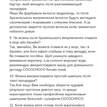
бар'єрі, який виходить після разглаживающей
процедури.
Якщо Ви фарбували волосся заздалегідь, то після
бразильського випрямлення волосся будуть виглядати
насиченішим і яскравішим з сліпучим блиском. А за
допомогою закриття лусочок волоска колір тримається
набагато довше.
Чи можна після бразильського випрямлення плавати
в морі або басейні?
Так, звичайно, Ви можете плавати як у морі, так і в
басейні, але його ефект слабшає в тому випадку, коли
Ви плаваєте постійно. Щоб уникнути швидкого
вимивання кератину, з-за солоної морської води,
рекомендую використовувати маску для домашнього
догляду COCOCHOCO Keratin mask
Можна використовувати простий шампунь після
такої процедури?
Так.Але якщо Вам необхідно зберегти чудовий
результат протягом довгого часу, то краще
користуватися тільки професійним кератиновым
шампунем безсолей і сульфатів COCOCHOCO
Коли можна мити голову після кератинового