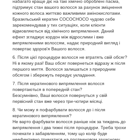
набагато краще діє на такі хімічно оброблені пасма,
підтримує стан вашого волосся за рахунок зміцнення
кожного волоса життєво важливими амінокислотами.
Бразильський кератин COCOCHOCO чудово себе
зарекомендував у тих ситуаціях, коли клієнти
відмовляються від хімічного випрямлення. Даний
ефект згладжує кордон між відрослими і вже
випрямленими волоссям, надає природний вигляд і
повертає здоров'я Вашого волосся.
Після цієї процедури волосся не втратять свій обсяг?
Ні в якому разі! Ваш обсяг повернеться відразу ж після
першого миття. Волосся залишаться з природним
обсягом і збережуть передує укладання.
Після кератинового випрямлення волосся
повертаються в попередній стан?
Безсумнівно, Ваші волосся повернуться у свій
первісний стан вже через три-чотири місяці.
Чи можу я пофарбувати волосся до і після
кератинового випрямлення?
Не варто фарбувати волосся раніше ніж за тиждень до
випрямлення і два тижні після процедури. Треба трохи
почекати з забарвленням, тому що колір буде
неефективно триматися на протеиновом захисному