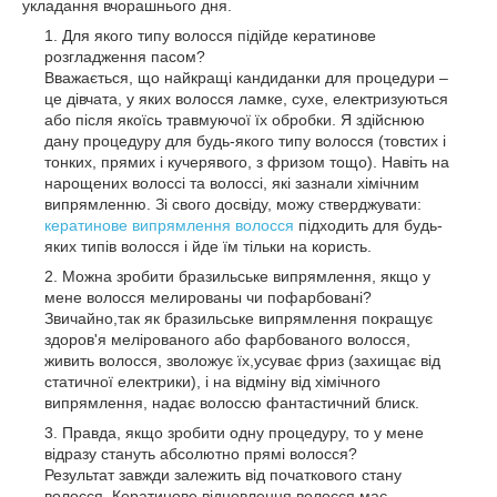
укладання вчорашнього дня.
Для якого типу волосся підійде кератинове
розгладження пасом?
Вважається, що найкращі кандиданки для процедури –
це дівчата, у яких волосся ламке, сухе, електризуються
або після якоїсь травмуючої їх обробки. Я здійснюю
дану процедуру для будь-якого типу волосся (товстих і
тонких, прямих і кучерявого, з фризом тощо). Навіть на
нарощених волоссі та волоссі, які зазнали хімічним
випрямленню. Зі свого досвіду, можу стверджувати:
кератинове випрямлення волосся
підходить для будь-
яких типів волосся і йде їм тільки на користь.
Можна зробити бразильське випрямлення, якщо у
мене волосся мелированы чи пофарбовані?
Звичайно,так як бразильське випрямлення покращує
здоров'я мелірованого або фарбованого волосся,
живить волосся, зволожує їх,усуває фриз (захищає від
статичної електрики), і на відміну від хімічного
випрямлення, надає волоссю фантастичний блиск.
Правда, якщо зробити одну процедуру, то у мене
відразу стануть абсолютно прямі волосся?
Результат завжди залежить від початкового стану
волосся. Кератинове відновлення волосся має