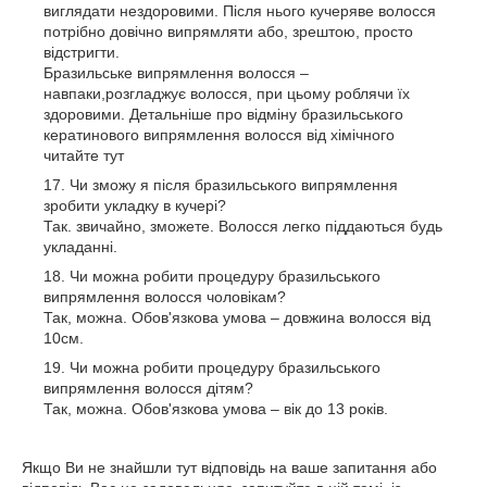
виглядати нездоровими. Після нього кучеряве волосся
потрібно довічно випрямляти або, зрештою, просто
відстригти.
Бразильське випрямлення волосся –
навпаки,розгладжує волосся, при цьому роблячи їх
здоровими. Детальніше про відміну бразильського
кератинового випрямлення волосся від хімічного
читайте тут
Чи зможу я після бразильського випрямлення
зробити укладку в кучері?
Так. звичайно, зможете. Волосся легко піддаються будь
укладанні.
Чи можна робити процедуру бразильського
випрямлення волосся чоловікам?
Так, можна. Обов'язкова умова – довжина волосся від
10см.
Чи можна робити процедуру бразильського
випрямлення волосся дітям?
Так, можна. Обов'язкова умова – вік до 13 років.
Якщо Ви не знайшли тут відповідь на ваше запитання або