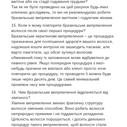
вагітна або на стадії годування грудьми?
Так як не було проведено на цей рахунок будь-яких
клінічних досліджень, то ми не рекомендуємо робити
бразильське випрямлення вагітним і годуючим жінкам.
Коли я можу повторити бразильське випрямлення
волосся після своєї першої процедури?
Бразильське кератинове випрямлення – це процедура
призначена для поліпшення здоров'я вашого волосся,
надлишок кошти анітрохи не зашкодить пасмам, але
варто пам'ятати, що обсяг кутикул волосків
обмежений,тому їх заповнення може відбуватися до
певного рівня. Якщо попередня процедура з якої-
небудь причини не взялася або клієнт просто хоче
повторити цю процедуру, то проводити її можна буде
лише через десять днів. Це самий мінімальний
проміжок часу між процедурами.
Чим бразильське випрямлення відрізняється від
хімічного?
Хімічне випрямлення змінює фактичну структуру
волосся хімічним способом. Воно робить волосся
неприродно прямими і не піддаються укладанню.
Цілісність волосся порушується, і досить декількох
процедур такого випрямлення, щоб волосся стали