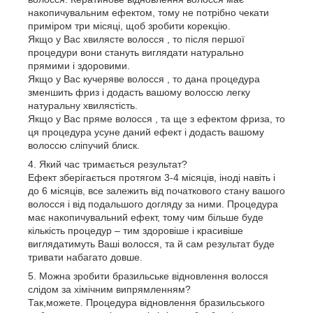
накопичувальним ефектом, тому не потрібно чекати
приміром три місяці, щоб зробити корекцію.
Якщо у Вас хвилясте волосся , то після першої
процедури вони стануть виглядати натурально
прямими і здоровими.
Якщо у Вас кучеряве волосся , то дана процедура
зменшить фриз і додасть вашому волоссю легку
натуральну хвилястість.
Якщо у Вас пряме волосся , та ще з ефектом фриза, то
ця процедура усуне даний ефект і додасть вашому
волоссю сліпучий блиск.
Який час тримається результат?
Ефект зберігається протягом 3-4 місяців, іноді навіть і
до 6 місяців, все залежить від початкового стану вашого
волосся і від подальшого догляду за ними. Процедура
має накопичувальний ефект, тому чим більше буде
кількість процедур – тим здоровіше і красивіше
виглядатимуть Ваші волосся, та й сам результат буде
тривати набагато довше.
Можна зробити бразильське відновлення волосся
слідом за хімічним випрямленням?
Так,можете. Процедура відновлення бразильського