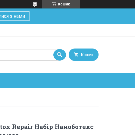
Кошик
тися з нами
Кошик
tox Repair Набір Наноботекс