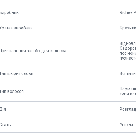
Виробник
Richée P
Країна виробник
Бразилі
Відновл
Оздоров
Призначення засобу для волосся
посічени
пухнаст
Тип шкіри голови
Всі типи
Нормальн
Тип волосся
типи во
Дія
Розглад
Стать
Унісекс