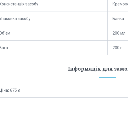
Консистенція засобу
Кремоп
Упаковка засобу
Банка
Об`єм
200 мл
Вага
200 г
Інформація для зам
Ціна:
675 ₴