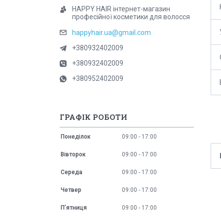
HAPPY HAIR інтернет-магазин
професійної косметики для волосся
happyhair.ua@gmail.com
+380932402009
+380932402009
+380952402009
ГРАФІК РОБОТИ
Понеділок
09:00
17:00
Вівторок
09:00
17:00
Середа
09:00
17:00
Четвер
09:00
17:00
Пʼятниця
09:00
17:00