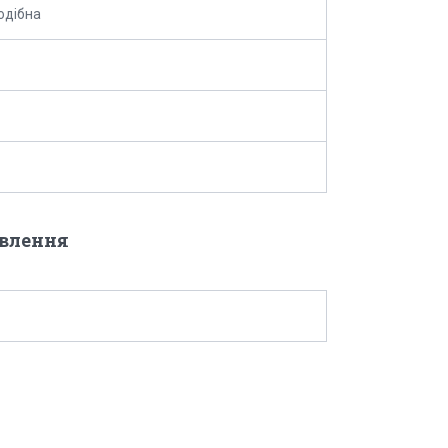
одібна
овлення