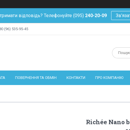
тримати відповідь? Телефонуйте (095)
240-20-09
Зв'яза
80 (96) 535-95-45
АТА
ПОВЕРНЕННЯ ТА ОБМІН
КОНТАКТИ
ПРО КОМПАНІЮ
Richée Nano b