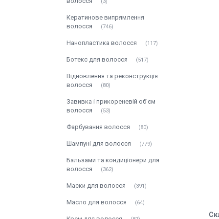
волосся
3
Кератинове випрямлення
волосся
746
Нанопластика волосся
117
Ботекс для волосся
517
Відновлення та реконструкція
волосся
80
Завивка і прикореневій об'єм
волосся
53
Фарбування волосся
80
Шампуні для волосся
779
Бальзами та кондиціонери для
волосся
362
Маски для волосся
391
Масло для волосся
64
Ск
Крем для волосся