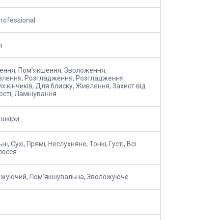
rofessional
я
ення, Пом'якшення, Зволоження,
лення, Розгладження, Розгладження
х кінчиків, Для блиску, Живлення, Захист від
ості, Ламінування
 шкіри
і, Сухі, Прямі, Неслухняне, Тонкі, Густі, Всі
лосся
жуючий, Пом'якшувальна, Зволожуюче