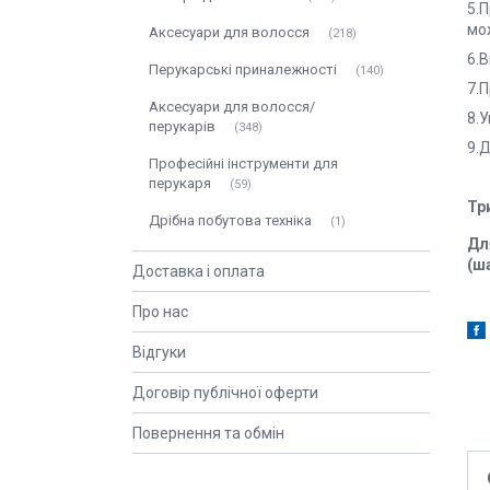
5.
мо
Аксесуари для волосся
218
6.
Перукарські приналежності
140
7.П
Аксесуари для волосся/
8.
перукарів
348
9.
Професійні інструменти для
перукаря
59
Тр
Дрібна побутова техніка
1
Дл
(ш
Доставка і оплата
Про нас
Відгуки
Договір публічної оферти
Повернення та обмін