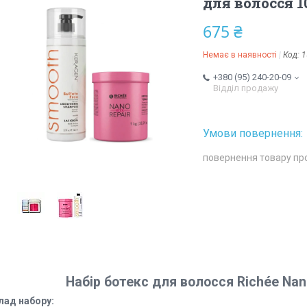
для волосся 1
675 ₴
Немає в наявності
Код:
1
+380 (95) 240-20-09
Відділ продажу
повернення товару пр
Набір ботекс для волосся Richée Nano
лад набору: