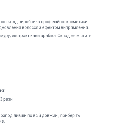
олосся від виробника професійної косметики
 відновлення волосся з ефектом випрямлення.
муру, екстракт кави арабіка. Склад не містить
ня:
3 рази.
 розподіливши по всій довжині, приберіть
ив.