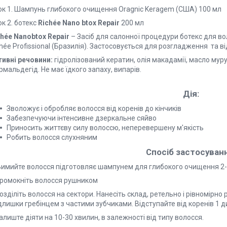
ок 1. Шампунь глибокого очищення Oragnic Keragem (США) 100 мл
к 2. ботекс
Richée Nano btox Repair
200 мл
chée Nanobtox Repair
– Засіб для салонної процедури ботекс для в
chée Profissional (Бразилія). Застосовується для розгладження та
тивні речовини:
гідролізований кератин, олія макадамії, масло муру
мальдегід. Не має їдкого запаху, випарів.
Дія:
Зволожує і обробляє волосся від коренів до кінчиків
Забезпечуючи інтенсивне дзеркальне сяйво
Приносить життєву силу волоссю, неперевершену м'якість
Робить волосся слухняним
Спосіб застосуван
 Вимийте волосся підготовляє шампунем для глибокого очищення 2-
Промокніть волосся рушником
озділіть волосся на сектори. Нанесіть склад, ретельно і рівномірно
лишки гребінцем з частими зубчиками. Відступайте від коренів 1 д
алиште діяти на 10-30 хвилин, в залежності від типу волосся.