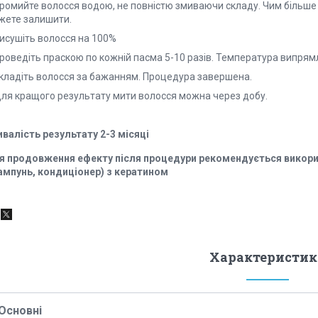
Промийте волосся водою, не повністю змиваючи складу. Чим більше
жете залишити.
Висушіть волосся на 100%
роведіть праскою по кожній пасма 5-10 разів. Температура випрямл
Укладіть волосся за бажанням. Процедура завершена.
Для кращого результату мити волосся можна через добу.
ивалість результату 2-3 місяці
я продовження ефекту після процедури рекомендується викор
ампунь, кондиціонер) з кератином
Характеристик
Основні