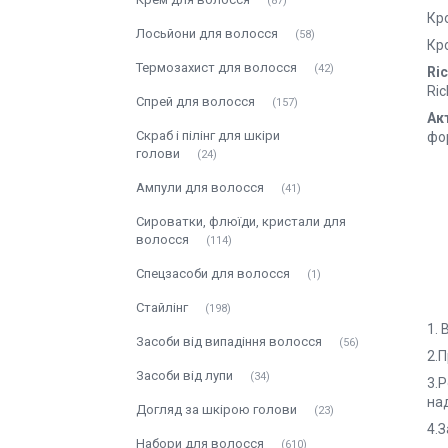
87
Кр
Лосьйони для волосся
58
Кро
Термозахист для волосся
42
Ri
Ri
Спрей для волосся
157
Ак
Скраб і пілінг для шкіри
фор
голови
24
Ампули для волосся
41
Сироватки, флюїди, кристали для
волосся
114
Спецзасоби для волосся
1
Стайлінг
198
1.
Засоби від випадіння волосся
56
2.
Засоби від лупи
34
3.Р
над
Догляд за шкірою голови
23
4.З
Набори для волосся
610