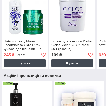
Набір ботексу Maria
Ботекс для волосся Portier
Port
Escandalosa Okra D-tox
Ciclos Violet B-TOX Маѕк,
боте
Quiabo для відновлення
50 г (розлив)
та живлення волосся
245
109
629
₴
₴
265 ₴
50+100 г (розлив)
Купити
Купити
Акційні пропозиції та новинки
–34%
–28%