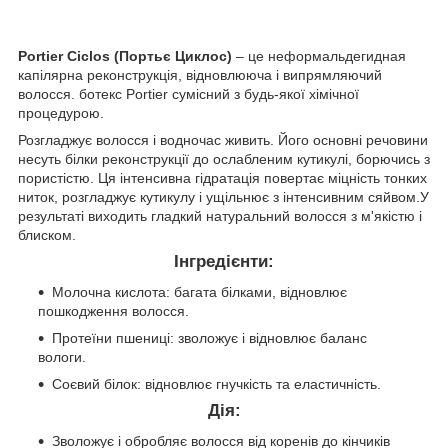
Portier Ciclos (Портьє Циклос)
– це неформальдегидная
капілярна реконструкція, відновлююча і випрямляючий
волосся. ботекс Portier сумісний з будь-якої хімічної
процедурою.
Розгладжує волосся і водночас живить. Його основні речовини
несуть білки реконструкції до ослабленим кутикулі, борючись з
пористістю. Ця інтенсивна гідратація повертає міцність тонких
ниток, розгладжує кутикулу і ущільнює з інтенсивним сяйвом.У
результаті виходить гладкий натуральний волосся з м'якістю і
блиском.
Інгредієнти:
Молочна кислота: багата білками, відновлює
пошкодження волосся.
Протеїни пшениці: зволожує і відновлює баланс
вологи.
Соєвий білок: відновлює гнучкість та еластичність.
Дія:
Зволожує і обробляє волосся від коренів до кінчиків