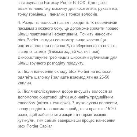
застосування Ботексу Portier B-TOX. Для цього
візьміть невелику мисочку для косметики, рукавички,
тонку гребінець і пензлик з тонкої волосків.
Розділіть волосся навпіл і розділіть їх невеликими
пасмами з кожного боку, це допоможе зробити процес
більш практичним і ефективним. Почніть наносити
btox Portier на один сантиметр вище кореня (ця
частина волосся повинна бути збережена) та почніть
з задніх сталок (близько задній частині шиї).
Використовуйте гребінець з широкими зубчиками для
більш зручного розподілу продукту.
Після нанесення складу btox Portier на волосся,
одягніть шапочку і залиште взаємодіяти на 25-50
хвилин.
Після ополіскування добре висушіть волосся за
допомогою обертової щітки або навіть традиційним
способом (щітка + сушарка). З дуже сухим волоссям,
знову розділіть на пасма і пройдіться праскою 15-20
разів, щоб забезпечити закриття і герметизацію
кутикули, тим самим завершивши процес нанесення
btox Portier Capilar.