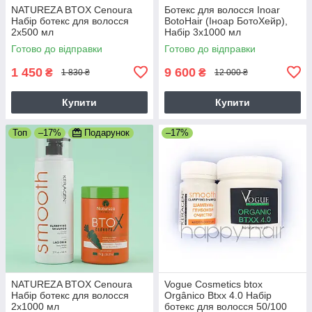
NATUREZA BTOX Cenoura
Ботекс для волосся Inoar
Набір ботекс для волосся
BotoHair (Іноар БотоХейр),
2х500 мл
Набір 3х1000 мл
Готово до відправки
Готово до відправки
1 450
9 600
₴
₴
1 830 ₴
12 000 ₴
Купити
Купити
Топ
–17%
Подарунок
–17%
NATUREZA BTOX Cenoura
Vogue Cosmetics btox
Набір ботекс для волосся
Orgânico Btxx 4.0 Набір
2х1000 мл
ботекс для волосся 50/100