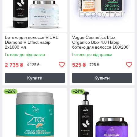
Ботекс для волосся VIURE
Vogue Cosmetics btox
Diamond V Effect набір
Orgânico Btxx 4.0 Набір
2х1000 мл
ботекс для волосся 100/200
мл
Готово до відправки
Готово до відправки
2 735
525
₴
₴
4 125 ₴
725 ₴
Купити
Купити
–26%
–24%