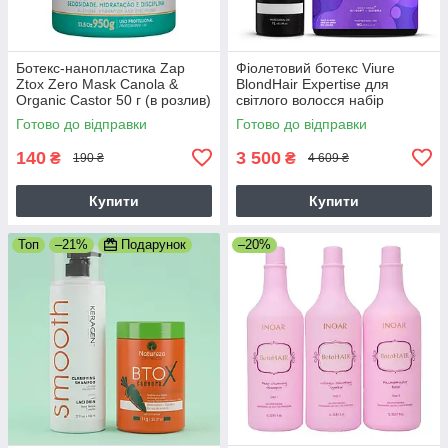
Ботекс-нанопластика Zap
Фіолетовий ботекс Viure
Ztox Zero Mаsk Canola &
BlondHair Expertise для
Organic Castor 50 г (в розлив)
світлого волосся набір
2х1000 мл
Готово до відправки
Готово до відправки
140
3 500
₴
₴
190 ₴
4 609 ₴
Купити
Купити
Топ
–21%
Подарунок
–20%