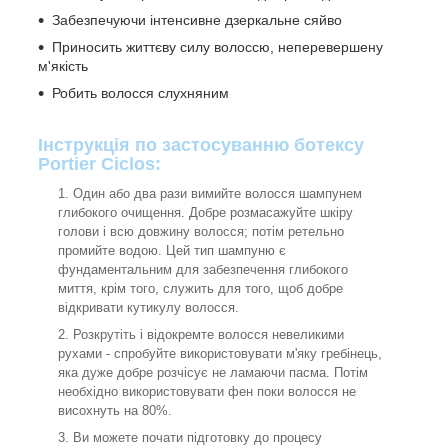
Забезпечуючи інтенсивне дзеркальне сяйво
Приносить життєву силу волоссю, неперевершену
м'якість
Робить волосся слухняним
Інструкція по застосуванню ботексу
Portier Ciclos:
Один або два рази вимийте волосся шампунем
глибокого очищення. Добре розмасажуйте шкіру
голови і всю довжину волосся; потім ретельно
промийте водою. Цей тип шампуню є
фундаментальним для забезпечення глибокого
миття, крім того, служить для того, щоб добре
відкривати кутикулу волосся.
Розкрутіть і відокремте волосся невеликими
рухами - спробуйте використовувати м'яку гребінець,
яка дуже добре розчісує не ламаючи пасма. Потім
необхідно використовувати фен поки волосся не
висохнуть на 80%.
Ви можете почати підготовку до процесу