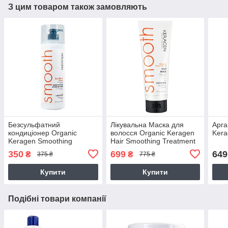
З цим товаром також замовляють
Безсульфатний
Лікувальна Маска для
Арга
кондиціонер Organic
волосся Organic Keragen
Kera
Keragen Smoothing
Hair Smoothing Treatment
Conditioner з кератином,
Маѕк
350
699
649
₴
₴
375 ₴
775 ₴
250 г (розлив)
Купити
Купити
Подібні товари компанії