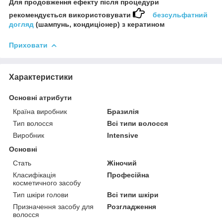
Для продовження ефекту після процедури
рекомендується використовувати
безсульфатний
догляд
(шампунь, кондиціонер) з кератином
Приховати
Характеристики
Основні атрибути
Країна виробник
Бразилія
Тип волосся
Всі типи волосся
Виробник
Intensive
Основні
Стать
Жіночий
Класифікація
Професійна
косметичного засобу
Тип шкіри голови
Всі типи шкіри
Призначення засобу для
Розгладження
волосся