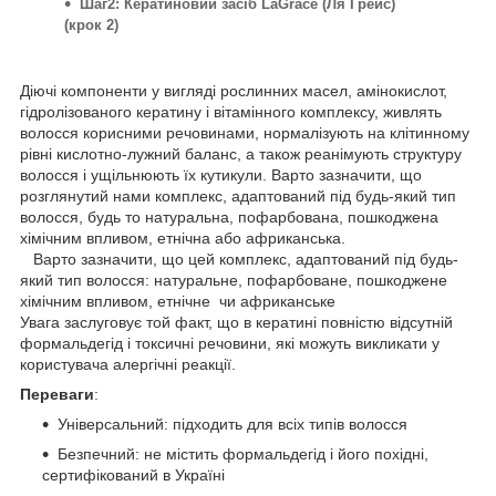
Шаг2: Кератиновий засіб LaGrace (Ля Грейс)
(крок 2)
Діючі компоненти у вигляді рослинних масел, амінокислот,
гідролізованого кератину і вітамінного комплексу, живлять
волосся корисними речовинами, нормалізують на клітинному
рівні кислотно-лужний баланс, а також реанімують структуру
волосся і ущільнюють їх кутикули. Варто зазначити, що
розглянутий нами комплекс, адаптований під будь-який тип
волосся, будь то натуральна, пофарбована, пошкоджена
хімічним впливом, етнічна або африканська.
Варто зазначити, що цей комплекс, адаптований під будь-
який тип волосся: натуральне, пофарбоване, пошкоджене
хімічним впливом, етнічне чи африканське
Увага заслуговує той факт, що в кератині повністю відсутній
формальдегід і токсичні речовини, які можуть викликати у
користувача алергічні реакції.
Переваги
:
Універсальний: підходить для всіх типів волосся
Безпечний: не містить формальдегід і його похідні,
сертифікований в Україні