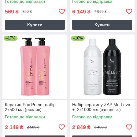
Готово до відправки
Готово до відправки
569
6 149
₴
₴
750 ₴
7 999 ₴
Купити
Купити
–17%
–16%
Кератин Fox Prime, набір
Набір кератину ZAP Me Leva
2х500 мл (розлив)
+, 2х1000 мл (заводські)
Готово до відправки
Готово до відправки
2 149
2 849
₴
₴
2 589 ₴
3 400 ₴