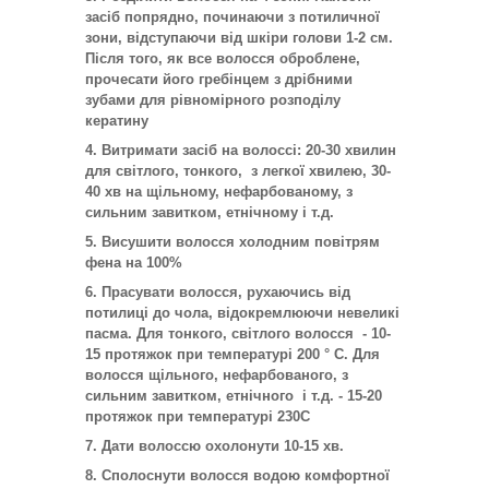
засіб попрядно, починаючи з потиличної
зони, відступаючи від шкіри голови 1-2 см.
Після того, як все волосся оброблене,
прочесати його гребінцем з дрібними
зубами для рівномірного розподілу
кератину
Витримати засіб на волоссі: 20-30 хвилин
для світлого, тонкого, з легкої хвилею, 30-
40 хв на щільному, нефарбованому, з
сильним завитком, етнічному і т.д.
Висушити волосся холодним повітрям
фена на 100%
Прасувати волосся, рухаючись від
потилиці до чола, відокремлюючи невеликі
пасма. Для тонкого, світлого волосся - 10-
15 протяжок при температурі 200 ° С. Для
волосся щільного, нефарбованого, з
сильним завитком, етнічного і т.д. - 15-20
протяжок при температурі 230С
Дати волоссю охолонути 10-15 хв.
Сполоснути волосся водою комфортної