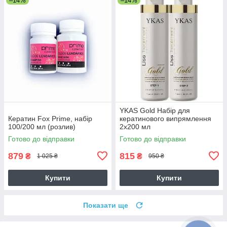
–14%
–14%
YKAS Gold Набір для
Кератин Fox Prime, набір
кератинового випрямлення
100/200 мл (розлив)
2х200 мл
Готово до відправки
Готово до відправки
879
815
₴
₴
1 025 ₴
950 ₴
Купити
Купити
Показати ще