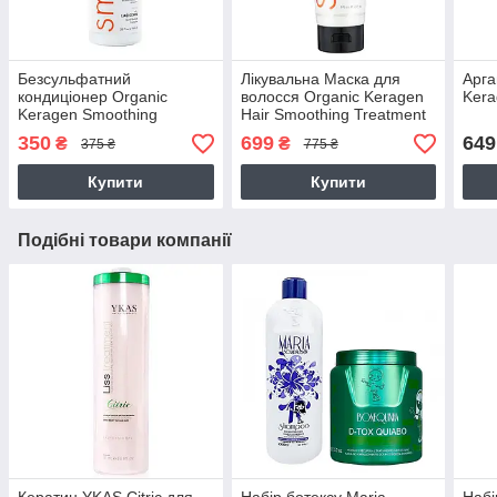
Безсульфатний
Лікувальна Маска для
Арга
кондиціонер Organic
волосся Organic Keragen
Kera
Keragen Smoothing
Hair Smoothing Treatment
Conditioner з кератином,
Маѕк
350
699
649
₴
₴
375 ₴
775 ₴
250 г (розлив)
Купити
Купити
Подібні товари компанії
Кератин YKAS Citric для
Набір ботексу Maria
Набі