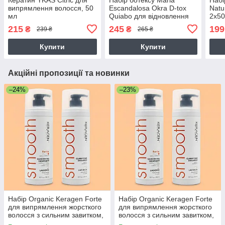
випрямлення волосся, 50
Escandalosa Okra D-tox
Natu
мл
Quiabo для відновлення
2х50
та живлення волосся
215
245
199
₴
₴
239 ₴
265 ₴
50+100 г (розлив)
Купити
Купити
Акційні пропозиції та новинки
–24%
–23%
Набір Organic Keragen Forte
Набір Organic Keragen Forte
для випрямлення жорсткого
для випрямлення жорсткого
волосся з сильним завитком,
волосся з сильним завитком,
50 г (розлив)
2х946 мл