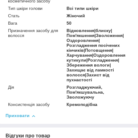
косметичного засобу
Тип шкіри голови
Всі типи шкіри
Стать
Жіночий
Вага
50
Призначення засобу для
Відновлення|блиску|
волосся
Пом'якшення|Зволоження|
Оздоровлення|
Розгладження посічених
кінчиків|Потовщення|
Харчування|Оздоровлення
кутикули|Розгладження|
Збереження вологи|
Захищає від ламкості
волосся|Захист від
пухнастості
Дія
Розгладжуючий,
Пом'якшувальна,
Зволожуючу
Консистенція засобу
Кремоподібна
Приховати
Відгуки про товар