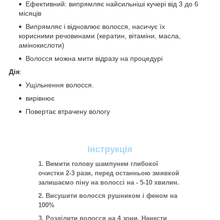
Ефективний: випрямляє найсильніші кучері від 3 до 6
місяців
Випрямляє і відновлює волосся, насичує їх
корисними речовинами (кератин, вітаміни, масла,
амінокислоти)
Волосся можна мити відразу на процедурі
Дія
:
Ущільнення волосся.
вирівнює
Повертає втрачену вологу
Інструкція
Вимити голову шампунем глибокої
очистки 2-3 рази, перед останньою змивкой
залишаємо піну на волоссі на - 5-10 хвилин.
Висушити волосся рушником і феном на
100%
Розділити волосся на 4 зони. Нанести