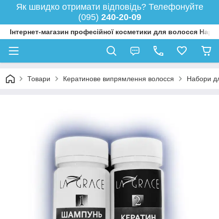
Як швидко отримати відповідь? Телефонуйте
(095)
240-20-09
Інтернет-магазин професійної косметики для волосся Happy
Товари
Кератинове випрямлення волосся
Набори д