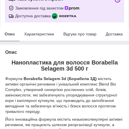
Замовлення під захистом
Доступна доставка
Опис
Характеристики
Відгуки про товар
Доставка
Опис
Нанопластика для волосся Borabella
Selagem 3d 500 г
Формула
Borabella Selagem 3d (Борабела 3Д)
містить
активні органічні речовини і унікальний комплекс Blend Bio
Complex, утворений синергією рослинних олій, білків,
амiнoкислoти, які забезпечують упорядкування структурної
кори і капілярної кутикули, що призводить до запобігання
випадіння та забезпечує м'якість і блиск волосся протягом
тривалого періоду.
Його інноваційна формула містить низькомолекулярні активні
речовини, які працюють шляхом реорганізації кутикули, а