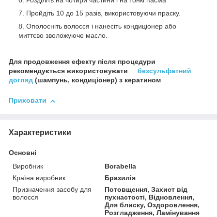
Розділіть на чотири частини і на тонкі пасма
Пройдіть 10 до 15 разів, використовуючи праску.
Ополосніть волосся і нанесіть кондиціонер або
миттєво зволожуюче масло.
Для продовження ефекту після процедури
рекомендується використовувати
безсульфатний
догляд
(шампунь, кондиціонер) з кератином
Приховати
Характеристики
Основні
Виробник
Borabella
Країна виробник
Бразилія
Призначення засобу для
Потовщення, Захист від
волосся
пухнастості, Відновлення,
Для блиску, Оздоровлення,
Розгладження, Ламінування