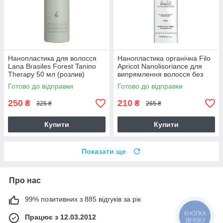
Нанопластика для волосся
Нанопластика органічна Filo
Lana Brasiles Forest Tanino
Apricot Nanolisoriance для
Therapy 50 мл (розлив)
випрямлення волосся без
формальдегіду 50 г (розлив)
Готово до відправки
Готово до відправки
250
210
₴
₴
325 ₴
265 ₴
Купити
Купити
Показати ще
Про нас
99% позитивних з 885 відгуків за рік
КНОПКА
Працює з 12.03.2012
ЗВ'ЯЗКУ