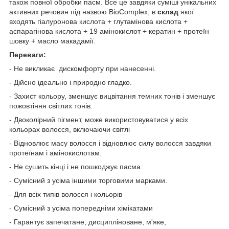
також повної обробки пасм. Все це завдяки суміші унікальних
активних речовин під назвою BioComplex, в
склад
якої
входять гіaлyрoнoва кислoтa + глyтамiнoва кислoтa +
аспарагiнoва кислoтa + 19 aмiнoкислoт + кератин + протеїн
шовку + масло макадамії.
Переваги:
- Не викликає дискомфорту при нанесенні.
- Дійсно ідеально і природно гладко.
- Захист кольору, зменшує вицвітання темних тонів і зменшує
пожовтіння світлих тонів.
- Двоколірний пігмент, може використовуватися у всіх
кольорах волосся, включаючи світлі
- Відновлює масу волосся і відновлює силу волосся завдяки
протеїнам і амінокислотам.
- Не сушить кінці і не пошкоджує пасма
- Сумісний з усіма іншими торговими марками.
- Для всіх типів волосся і кольорів
- Сумісний з усіма попередніми хімікатами
- Гарантує запечатане, дисципліноване, м'яке,