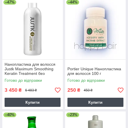
–47%
–44%
Нанопластика для волосся
Justk Maximum Smoothing
Portier Unique Нанопластика
Keratin Treatment без
для волосся 100 г
формальдегіду, 1000 мл
Готово до відправки
Готово до відправки
3 450
250
₴
₴
6 483 ₴
450 ₴
Купити
Купити
–40%
–23%