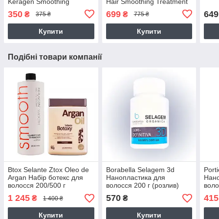
Keragen Smoothing
Hair Smoothing Treatment
Conditioner з кератином,
Маѕк
350
699
649
₴
₴
375 ₴
775 ₴
250 г (розлив)
Купити
Купити
Подібні товари компанії
Btox Selante Ztox Oleo de
Borabella Selagem 3d
Port
Argan Набір ботекс для
Нанопластика для
Нано
волосся 200/500 г
волосся 200 г (розлив)
воло
1 245
570
415
₴
₴
1 400 ₴
Купити
Купити