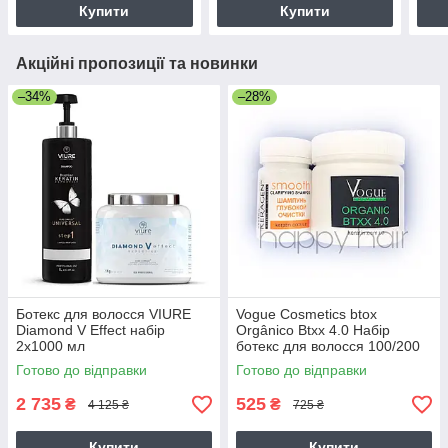
Купити
Купити
Акційні пропозиції та новинки
–34%
–28%
Ботекс для волосся VIURE
Vogue Cosmetics btox
Diamond V Effect набір
Orgânico Btxx 4.0 Набір
2х1000 мл
ботекс для волосся 100/200
мл
Готово до відправки
Готово до відправки
2 735
525
₴
₴
4 125 ₴
725 ₴
Купити
Купити