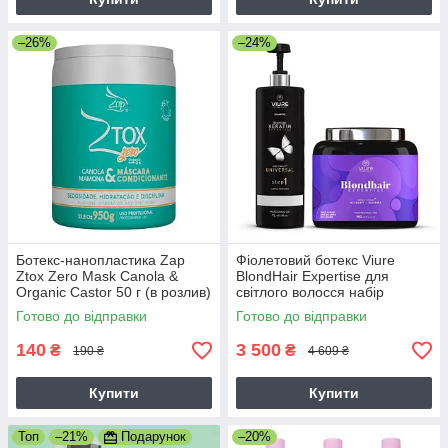
–26%
–24%
Ботекс-нанопластика Zap
Фіолетовий ботекс Viure
Ztox Zero Mаsk Canola &
BlondHair Expertise для
Organic Castor 50 г (в розлив)
світлого волосся набір
2х1000 мл
Готово до відправки
Готово до відправки
140
3 500
₴
₴
190 ₴
4 609 ₴
Купити
Купити
Топ
–21%
Подарунок
–20%