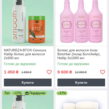
NATUREZA BTOX Cenoura
Ботекс для волосся Inoar
Набір ботекс для волосся
BotoHair (Іноар БотоХейр),
2х500 мл
Набір 3х1000 мл
Готово до відправки
Готово до відправки
1 450
9 600
₴
₴
1 830 ₴
12 000 ₴
Купити
Купити
Топ
–17%
Подарунок
–17%