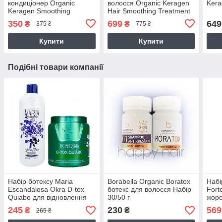
кондиціонер Organic
волосся Organic Keragen
Kera
Keragen Smoothing
Hair Smoothing Treatment
Conditioner з кератином,
Маѕк
350
699
649
₴
₴
375 ₴
775 ₴
250 г (розлив)
Купити
Купити
Подібні товари компанії
Набір ботексу Maria
Borabella Organic Boratox
Набі
Escandalosa Okra D-tox
ботекс для волосся Набір
Fort
Quiabo для відновлення
30/50 г
жорс
та живлення волосся
силь
245
230
569
₴
₴
265 ₴
50+100 г (розлив)
(роз