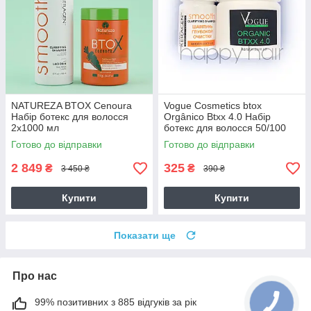
NATUREZA BTOX Cenoura
Vogue Cosmetics btox
Набір ботекс для волосся
Orgânico Btxx 4.0 Набір
2х1000 мл
ботекс для волосся 50/100
мл
Готово до відправки
Готово до відправки
2 849
325
₴
₴
3 450 ₴
390 ₴
Купити
Купити
Показати ще
Про нас
99% позитивних з 885 відгуків за рік