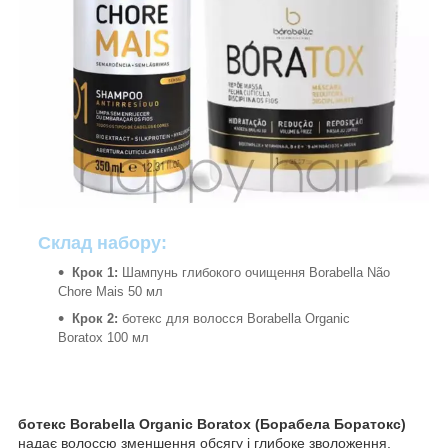
Склад набору:
Крок 1:
Шампунь глибокого очищення Borabella Não
Chore Mais 50 мл
Крок 2:
ботекс для волосся Borabella Organic
Boratox 100 мл
ботекс Borabella Organic Boratox (Борабела Боратокс)
надає волоссю зменшення обсягу і глибоке зволоження,