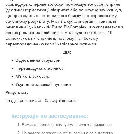
розгладжує кучеряве волосся, пом'якшує волосся і сприяє
ідеальної герметизації відкритих або пошкоджених кутикул,
що призводить до інтенсивного блиску і по-справжньому
салонному результату. Містить сучасні органічні
активні
речовини
і унікальний Blend BioComplex, що складається з
легких рослинних олій, низькомолекулярних білків і 19
амінокислот, які сприяють повному і глибокому
переупорядочению кори і капілярної кутикули.
Дія:
Відновлення структури;
Перешкоджає старінню;
М'якість волосся;
Усунення завивки і пушения.
Результат:
Гладкі, розсипчасті, блискучі волосся
Інструкція по застосуванню:
Вимийте волосся шампунем глибокого очищення
На вологе волосся нанесіть засіб на всю довжину