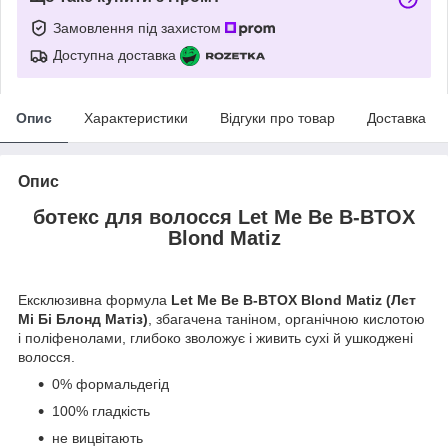
Замовлення під захистом
Доступна доставка
Опис
Характеристики
Відгуки про товар
Доставка
Опис
ботекс для волосся Let Me Be B-BTOX
Blond Matiz
Ексклюзивна формула
Let Me Be B-BTOX Blond Matiz (Лєт
Мі Бі Блонд Матіз)
, збагачена таніном, органічною кислотою
і поліфенолами, глибоко зволожує і живить сухі й ушкоджені
волосся.
0% формальдегід
100% гладкість
не вицвітають