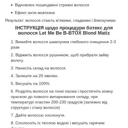
Відновлює пошкоджені стрижні волосся
Ефект анти-жовтизни
Результат: волосся стають м'якими, гладкими і блискучими.
ІНСТРУКЦІЯ щодо процедури ботекс для
волосся
Let Me Be B-BTOX Blond Matiz
Вимийте волосся шампунем глибокого очищення 2-3
рази
Відіжміть волосся рушником, щоб прибрати зайву
вологу.
Нанесіть склад на волосся.
Залиште на 20 хвилин.
Висушіть на 100%.
Розділіть волосся на тонкі пасма і простягніть кожну
праскою до повного випарювання складу, при
температурі пластин 200-230 градусів (залежно від
структури і стану волосся)
Дайте волоссю охолонути.
Сполосніть їх теплою водою і висушіть гарячим