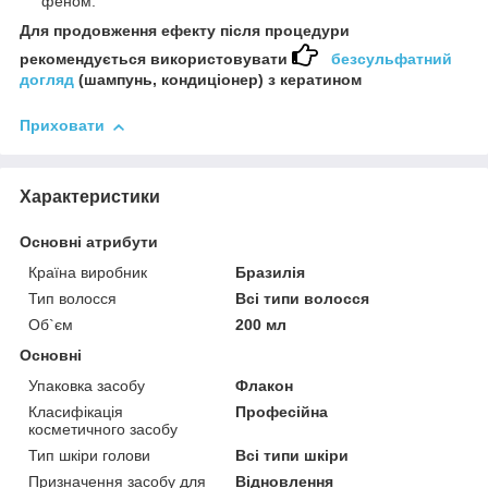
феном.
Для продовження ефекту після процедури
рекомендується використовувати
безсульфатний
догляд
(шампунь, кондиціонер) з кератином
Приховати
Характеристики
Основні атрибути
Країна виробник
Бразилія
Тип волосся
Всі типи волосся
Об`єм
200 мл
Основні
Упаковка засобу
Флакон
Класифікація
Професійна
косметичного засобу
Тип шкіри голови
Всі типи шкіри
Призначення засобу для
Відновлення