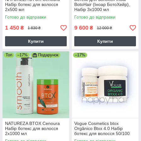
Набір ботекс для волосся
BotoHair (Іноар БотоХейр),
2х500 мл
Набір 3х1000 мл
Готово до відправки
Готово до відправки
1 450
9 600
₴
₴
1 830 ₴
12 000 ₴
Купити
Купити
Топ
–17%
Подарунок
–17%
NATUREZA BTOX Cenoura
Vogue Cosmetics btox
Набір ботекс для волосся
Orgânico Btxx 4.0 Набір
2х1000 мл
ботекс для волосся 50/100
мл