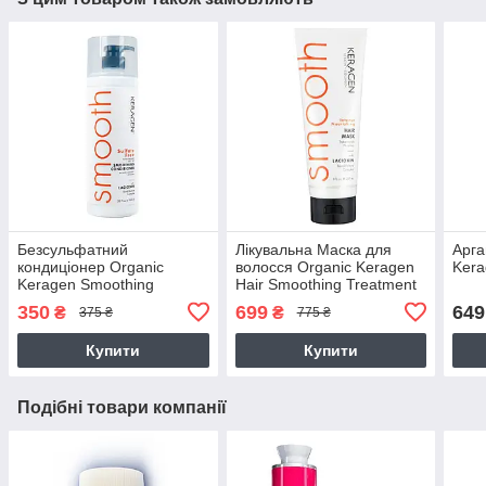
Безсульфатний
Лікувальна Маска для
Арга
кондиціонер Organic
волосся Organic Keragen
Kera
Keragen Smoothing
Hair Smoothing Treatment
Conditioner з кератином,
Маѕк
350
699
649
₴
₴
375 ₴
775 ₴
250 г (розлив)
Купити
Купити
Подібні товари компанії