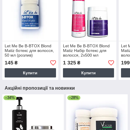
Let Me Be B-BTOX Blond
Let Me Be B-BTOX Blond
Let 
Matiz ботекс для волосся,
Matiz Набір ботекс для
Mati
50 мл (розлив)
волосся, 2x500 мл
воло
(розлив)
(роз
145
1 325
199
₴
₴
Купити
Купити
Акційні пропозиції та новинки
–34%
–28%