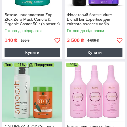
Ботекс-нанопластика Zap
Фіолетовий ботекс Viure
Ztox Zero Mаsk Canola &
BlondHair Expertise для
Organic Castor 50 г (в розлив)
світлого волосся набір
2х1000 мл
Готово до відправки
Готово до відправки
140
3 500
₴
₴
190 ₴
4 609 ₴
Купити
Купити
Топ
–21%
Подарунок
–20%
NATUREZA BTOX Cenoura
Ботекс для волосся Inoar