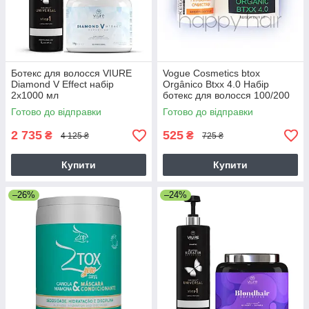
Ботекс для волосся VIURE
Vogue Cosmetics btox
Diamond V Effect набір
Orgânico Btxx 4.0 Набір
2х1000 мл
ботекс для волосся 100/200
мл
Готово до відправки
Готово до відправки
2 735
525
₴
₴
4 125 ₴
725 ₴
Купити
Купити
–26%
–24%