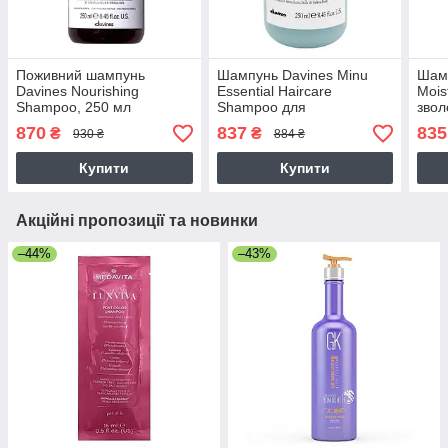
Поживний шампунь
Шампунь Davines Minu
Шам
Davines Nourishing
Essential Haircare
Mois
Shampoo, 250 мл
Shampoo для
звол
фарбованого волосся,
сухо
870
837
835
₴
₴
930 ₴
884 ₴
250 мл
Купити
Купити
Акційні пропозиції та новинки
–44%
–43%