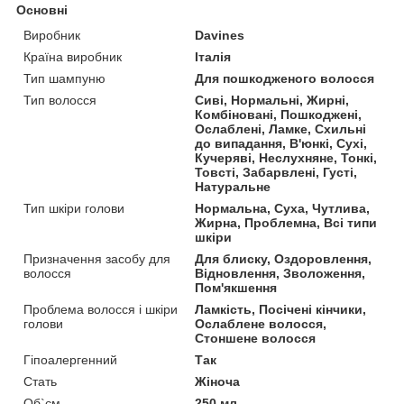
Основні
Виробник
Davines
Країна виробник
Італія
Тип шампуню
Для пошкодженого волосся
Тип волосся
Сиві, Нормальні, Жирні,
Комбіновані, Пошкоджені,
Ослаблені, Ламке, Схильні
до випадання, В'юнкі, Сухі,
Кучеряві, Неслухняне, Тонкі,
Товсті, Забарвлені, Густі,
Натуральне
Тип шкіри голови
Нормальна, Суха, Чутлива,
Жирна, Проблемна, Всі типи
шкіри
Призначення засобу для
Для блиску, Оздоровлення,
волосся
Відновлення, Зволоження,
Пом'якшення
Проблема волосся і шкіри
Ламкість, Посічені кінчики,
голови
Ослаблене волосся,
Стоншене волосся
Гіпоалергенний
Так
Стать
Жіноча
Об`єм
250 мл