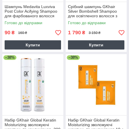
Шампунь Medavita Luxviva
Срібний шампунь GKhair
Post Color Acifying Shampoo
Silver Bombshell Shampoo
для фарбованого волосся
для освітленого волосся з
(кислий p.H 4,5), 15 мл
фіолетовим пігментом, 710
Готово до відправки
Готово до відправки
мл
90
1 790
₴
₴
160 ₴
3 150 ₴
Купити
Купити
–38%
–38%
Набір GKhair Global Keratin
Набір GKhair Global Keratin
Moisturizing зволожуючі
Moisturizing зволожуючі