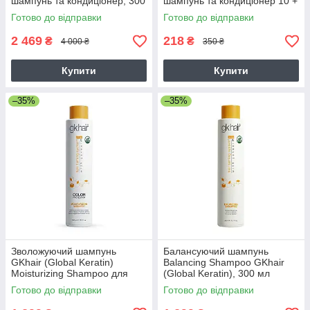
шампунь та кондиціонер, 300
шампунь та кондиціонер 10 +
+ 300 мл
10 мл (саше)
Готово до відправки
Готово до відправки
2 469
218
₴
₴
4 000 ₴
350 ₴
Купити
Купити
–35%
–35%
Зволожуючий шампунь
Балансуючий шампунь
GKhair (Global Keratin)
Balancing Shampoo GKhair
Moisturizing Shampoo для
(Global Keratin), 300 мл
сухого і пошкодженого
Готово до відправки
Готово до відправки
волосся 300 мл