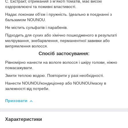
С. Екстракт, отриманий з м'якоті томатів, має високі
оздоровлюючі та поживні властивості.
Надає локонам об'єм і пружність. Ідеально в поєднанні з
бальзамом NOUNOU.
Не містить сульфатів і парабенів.
Підходить для сухих або хімічно пошкодженого в результаті
мелірування, знебарвлення, перманентної завивки або
випрямлення волосся.
Спосіб застосування:
Рівномірно нанести на вологе волосся і шкіру голови, ніжно
помасажувати.
Змити теплою водою. Повторити у разі необхідності.
Нанести NOUNOU/кондиціонер або NOUNOU/маску в
залежності від потреби.
Приховати
Характеристики