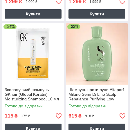
1 299
1 299
₴
₴
2 000 ₴
1 999 ₴
Купити
Купити
–34%
–33%
Зволожуючий шампунь
Шампунь проти лупи Alfaparf
GKhair (Global Keratin)
Milano Semi Di Lino Scalp
Moisturizing Shampoo, 10 мл
Rebalance Purifying Low
Shampoo, 250 мл
Готово до відправки
Готово до відправки
115
615
₴
₴
175 ₴
918 ₴
Купити
Купити