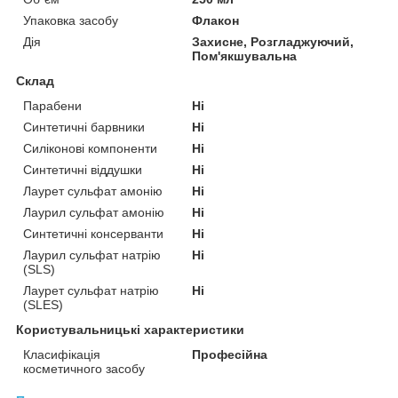
Упаковка засобу
Флакон
Дія
Захисне, Розгладжуючий,
Пом'якшувальна
Склад
Парабени
Ні
Синтетичні барвники
Ні
Силіконові компоненти
Ні
Синтетичні віддушки
Ні
Лаурет сульфат амонію
Ні
Лаурил сульфат амонію
Ні
Синтетичні консерванти
Ні
Лаурил сульфат натрію
Ні
(SLS)
Лаурет сульфат натрію
Ні
(SLES)
Користувальницькі характеристики
Класифікація
Професійна
косметичного засобу