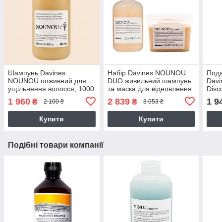
Шампунь Davines
Набір Davines NOUNOU
Пода
NOUNOU поживний для
DUO живильний шампунь
Dav
ущільнення волосся, 1000
та маска для відновлення
Disc
мл
волосся, 2х250 мл
1 960
2 839
1 9
₴
₴
2 100 ₴
3 053 ₴
Купити
Купити
Подібні товари компанії