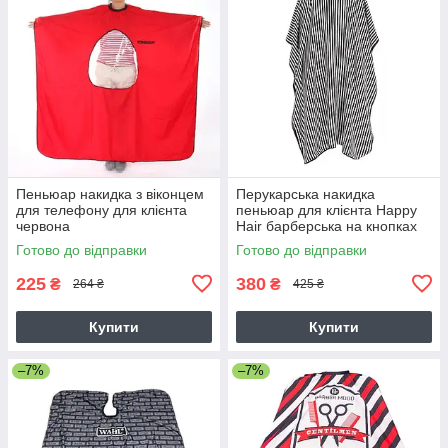
Пеньюар накидка з віконцем
Перукарська накидка
для телефону для клієнта
пеньюар для клієнта Happy
червона
Hair барберська на кнопках
чорні смуги 110х140 см
Готово до відправки
Готово до відправки
225
380
₴
₴
264 ₴
425 ₴
Купити
Купити
–7%
–7%