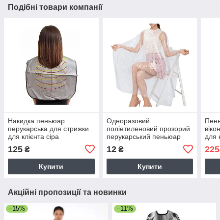
Подібні товари компанії
Накидка пеньюар
Одноразовий
Пень
перукарська для стрижки
поліетиленовий прозорий
віко
для клієнта сіра
перукарський пеньюар
для 
накидка для клієнта (90 х
125
12
225
₴
₴
160 см) 1шт
Купити
Купити
Акційні пропозиції та новинки
–15%
–11%