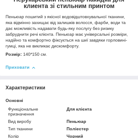
клиента зі стильним принтом
Пеньюар пошитий з якісної водовідштовхувальної тканини,
яка відмінно захищає від залишків волосся, фарби, води та
дає можливість надавати будь-яку послугу без ризику
забруднити речі клієнта. Пеньюар має універсальні розміри,
надійно та комфортно фіксується на шиї завдяки горловині-
гумці, яка не викликає дискомфорту.
Розмір:
140*150 см.
Приховати
Характеристики
Основні
Функціональне
Для клієнта
призначення
Вид виробу
Пеньюар
Тип тканини
Поліестер
Колір
Чорний