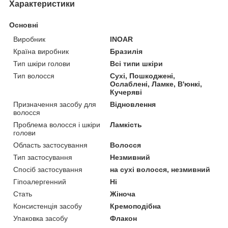
Характеристики
Основні
Виробник
INOAR
Країна виробник
Бразилія
Тип шкіри голови
Всі типи шкіри
Тип волосся
Сухі, Пошкоджені,
Ослаблені, Ламке, В'юнкі,
Кучеряві
Призначення засобу для
Відновлення
волосся
Проблема волосся і шкіри
Ламкість
голови
Область застосування
Волосся
Тип застосування
Незмивний
Спосіб застосування
на сухі волосся, незмивний
Гіпоалергенний
Ні
Стать
Жіноча
Консистенція засобу
Кремоподібна
Упаковка засобу
Флакон