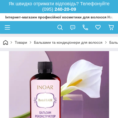
Як швидко отримати відповідь? Телефонуйте
(095)
240-20-09
Інтернет-магазин професійної косметики для волосся Happy
Товари
Бальзами та кондиціонери для волосся
Баль