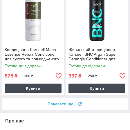
Кондиціонер Karseell Мaca
Живильний кондиціонер
Essence Repair Conditioner
Karseell BNC Argan Super
для сухого та пошкодженого
Detangle Conditioner для
волосся, 500 мл
зволоження та гладкості
Готово до відправки
Готово до відправки
волосся, 500 мл
875
937
₴
₴
1 200 ₴
1 250 ₴
Купити
Купити
Показати ще
Про нас