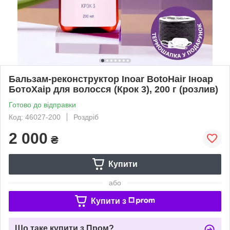
Бальзам-реконструктор Inoar BotoHair Іноар
БотоХаір для волосся (Крок 3), 200 г (розлив)
Готово до відправки
Код: 46027-200
Роздріб
2 000
₴
Купити
або
Купити з
Що таке купити з Пром?