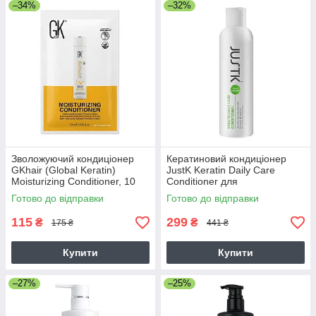
–34%
–32%
Зволожуючий кондиціонер
Кератиновий кондиціонер
GKhair (Global Keratin)
JustK Keratin Daily Care
Moisturizing Conditioner, 10
Conditioner для
мл
повсякденного використання,
Готово до відправки
Готово до відправки
250 мл
115
299
₴
₴
175 ₴
441 ₴
Купити
Купити
–27%
–25%