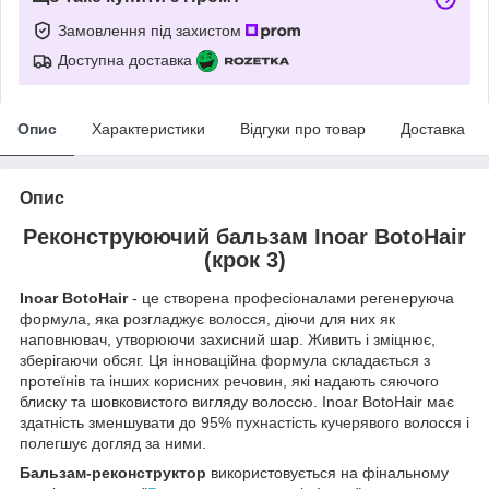
Замовлення під захистом
Доступна доставка
Опис
Характеристики
Відгуки про товар
Доставка
Опис
Реконструюючий бальзам Inoar BotoHair
(крок 3)
Inoar BotoHair
- це створена професіоналами регенеруюча
формула, яка розгладжує волосся, діючи для них як
наповнювач, утворюючи захисний шар. Живить і зміцнює,
зберігаючи обсяг. Ця інноваційна формула складається з
протеїнів та інших корисних речовин, які надають сяючого
блиску та шовковистого вигляду волоссю. Inoar BotoHair має
здатність зменшувати до 95% пухнастість кучерявого волосся і
полегшує догляд за ними.
Бальзам-реконструктор
використовується на фінальному