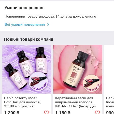
Умови повернення
Повернення товару впродовж 14 днів за домовленістю
Всі умови повернення
Подібні товари компанії
Набір ботексу Inoar
Кератиновий засіб для
Баль
BotoHair для волосся,
випрямлення волосся
Inoa
3х100 мл (розлив)
INOAR G.Hair (Іноар Джі
воло
Хаєр), 100 г (розлив)
(роз
1 200
1 150
990
₴
₴