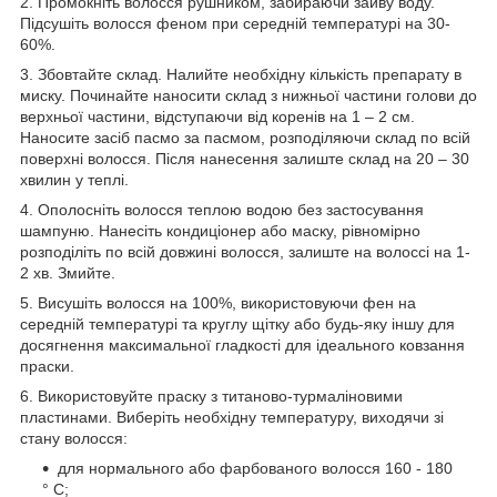
2. Промокніть волосся рушником, забираючи зайву воду.
Підсушіть волосся феном при середній температурі на 30-
60%.
3. Збовтайте склад. Налийте необхідну кількість препарату в
миску. Починайте наносити склад з нижньої частини голови до
верхньої частини, відступаючи від коренів на 1 – 2 см.
Наносите засіб пасмо за пасмом, розподіляючи склад по всій
поверхні волосся. Після нанесення залиште склад на 20 – 30
хвилин у теплі.
4. Ополосніть волосся теплою водою без застосування
шампуню. Нанесіть кондиціонер або маску, рівномірно
розподіліть по всій довжині волосся, залиште на волоссі на 1-
2 хв. Змийте.
5. Висушіть волосся на 100%, використовуючи фен на
середній температурі та круглу щітку або будь-яку іншу для
досягнення максимальної гладкості для ідеального ковзання
праски.
6. Використовуйте праску з титаново-турмаліновими
пластинами. Виберіть необхідну температуру, виходячи зі
стану волосся:
для нормального або фарбованого волосся 160 - 180
° С;