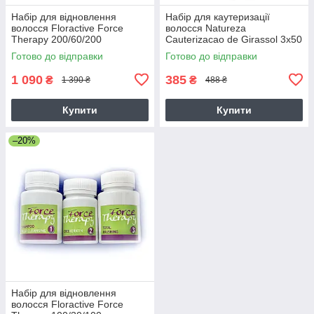
Набір для відновлення
Набір для каутеризації
волосся Floractive Force
волосся Natureza
Therapy 200/60/200
Cauterizacao de Girassol 3х50
г (розлив)
Готово до відправки
Готово до відправки
1 090
385
₴
₴
1 390 ₴
488 ₴
Купити
Купити
–20%
Набір для відновлення
волосся Floractive Force