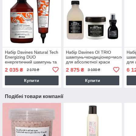
Набір Davines Natural Tech
Набір Davines OI TRIO
Набі
Energizing DUO
шампунь+кондиціонер+молочко
шамп
енергетичний шампунь та
для абсолютної краси
для 
гель проти випадіння
волосся, 280+250+50 мл
пом'
2 035
2 875
6 1
₴
₴
2 170 ₴
3 100 ₴
волосся, 250/150 мл
2х10
Купити
Купити
Подібні товари компанії