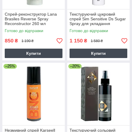
Спрей-реконструктор Lana
Текстуруючий цукровий
Brasiles Reverse Spray
спрей Sim Sensitive Ds Sugar
Reconstructor 260 мл
Spray для укладання
волосся, 200 мл
Готово до відправки
Готово до відправки
850
1 150
₴
₴
1 190 ₴
1 580 ₴
Купити
Купити
–25%
–20%
Незмивний спрей Karseell
Текстуруючий сольовий