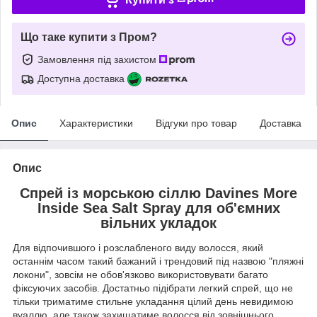
Що таке купити з Пром?
Замовлення під захистом
Доступна доставка
Опис
Характеристики
Відгуки про товар
Доставка
Опис
Спрей із морською сіллю Davines More
Inside Sea Salt Spray для об'ємних
вільних укладок
Для відпочившого і розслабленого виду волосся, який
останнім часом такий бажаний і трендовий під назвою "пляжні
локони", зовсім не обов'язково використовувати багато
фіксуючих засобів. Достатньо підібрати легкий спрей, що не
тільки триматиме стильне укладання цілий день невидимою
вуаллю, але також захищатиме волосся від зовнішнього