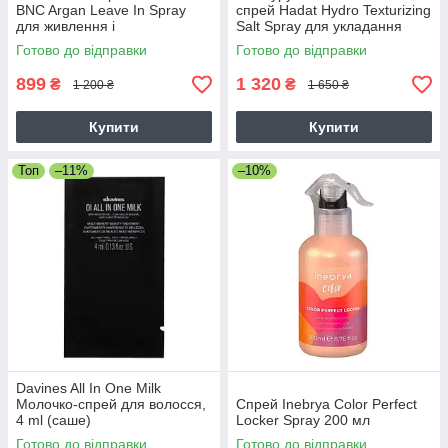
BNC Argan Leave In Spray
спрей Hadat Hydro Texturizing
для живлення і
Salt Spray для укладання
розладжування волосся, 200
волосся, 110 мл
Готово до відправки
Готово до відправки
мл
899
1 320
₴
₴
1 200 ₴
1 650 ₴
Купити
Купити
Топ
–11%
–10%
Davines All In One Milk
Молочко-спрей для волосся,
Спрей Inebrya Color Perfect
4 ml (саше)
Locker Spray 200 мл
Готово до відправки
Готово до відправки