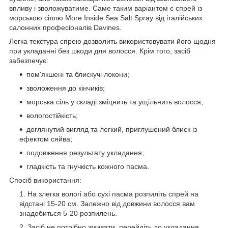
впливу і зволожуватиме. Саме таким варіантом є спрей із
морською сіллю More Inside Sea Salt Spray від італійських
салонних професіоналів Davines.
Легка текстура спрею дозволить використовувати його щодня
при укладанні без шкоди для волосся. Крім того, засіб
забезпечує:
пом'якшені та блискучі локони;
зволоження до кінчиків;
морська сіль у складі зміцнить та ущільнить волосся;
вологостійкість;
доглянутий вигляд та легкий, приглушений блиск із
ефектом сяйва;
подовження результату укладання;
гладкість та гнучкість кожного пасма.
Спосіб використання:
На злегка вологі або сухі пасма розпиліть спрей на
відстані 15-20 см. Залежно від довжини волосся вам
знадобиться 5-20 розпилень.
Засіб не потрібно змивати, перейдіть до укладання.