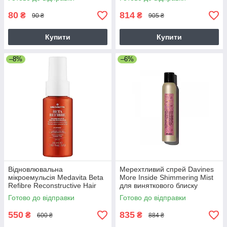
80
814
₴
₴
90 ₴
905 ₴
Купити
Купити
–8%
–6%
Відновлювальна
Мерехтливий спрей Davines
мікроемульсія Medavita Beta
More Inside Shimmering Mist
Refibre Reconstructive Hair
для виняткового блиску
Microemulsion для
волосся 200 мл
Готово до відправки
Готово до відправки
реконструкції волосся, 50 мл
550
835
₴
₴
600 ₴
884 ₴