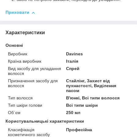
Приховати
Характеристики
Основні
Виробник
Davines
Країна виробник
Італія
Вид засобу для укладання
Спрей
волосся
Призначення засобу для
Стайлінг, Захист від
волосся
пухнастості, Виділення
пасом
Тип волосся
В'юнкі, Всі типи волосся
Тип шкіри голови
Всі типи шкіри
Об`єм
250 мл
Користувальницькі характеристики
Класифікація
Професійна
косметичного засобу