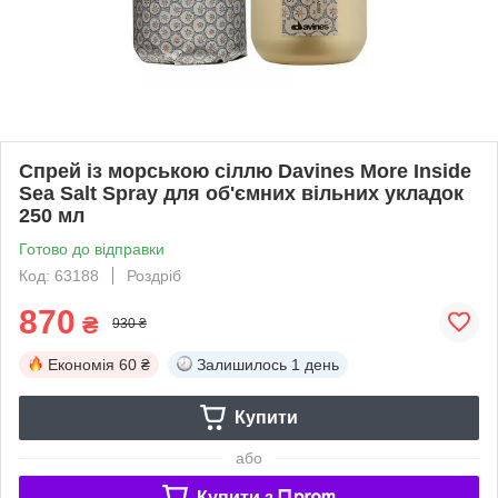
Спрей із морською сіллю Davines More Inside
Sea Salt Spray для об'ємних вільних укладок
250 мл
Готово до відправки
Код: 63188
Роздріб
870
₴
930 ₴
Економія
60 ₴
Залишилось
1 день
Купити
або
Купити з