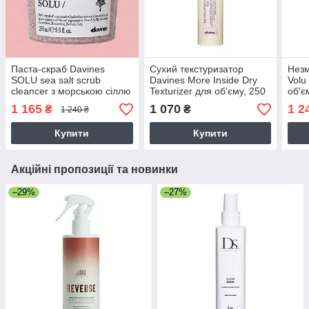
Паста-скраб Davines
Сухий текстуризатор
Незм
SOLU sea salt scrub
Davines More Inside Dry
Volu
cleancer з морською сіллю
Texturizer для об'єму, 250
об'є
для глибокого очищення
мл
1 165
1 070
1 2
₴
₴
1 240 ₴
шкіри голови, 250 мл
Купити
Купити
Акційні пропозиції та новинки
–29%
–27%