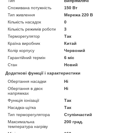
Тип
Випрямлячі
Споживана потужність
150 Вт
Тип живлення
Мережа 220 В
Кількість насадок
0
Кількість режимів роботи
3
Терморегулятор
Так
Країна виробник
Китай
Колір корпусу
Червоний
Гарантійний термін
6 міс
Стан
Новий
Додаткові функції і характеристики
Обертання насадки
Ні
Обертання в двох
Ні
напрямках
Функція іонізації
Так
Насадка-щітка
Так
Тип терморегулятора
Ступінчастий
Максимальна
200 град.
температура нагріву