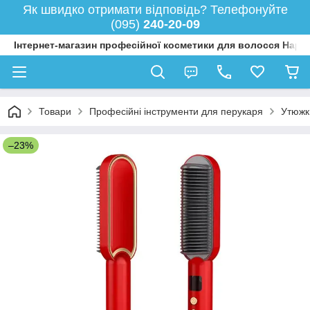
Як швидко отримати відповідь? Телефонуйте
(095)
240-20-09
Інтернет-магазин професійної косметики для волосся Happy
Товари
Професійні інструменти для перукаря
Утюжк
–23%