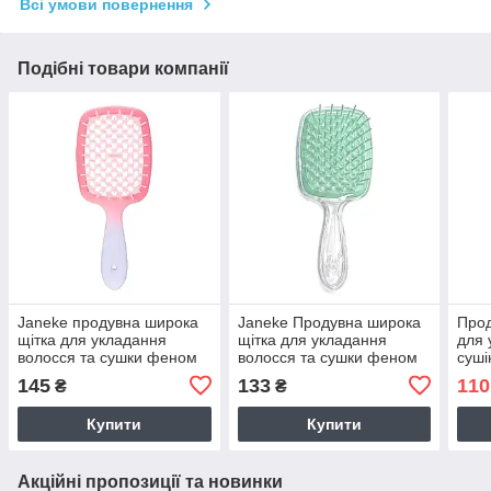
Всі умови повернення
Подібні товари компанії
Janeke продувна широка
Janeke Продувна широка
Прод
щітка для укладання
щітка для укладання
для 
волосся та сушки феном
волосся та сушки феном
суші
Superbrush градієнт біло-
Superbrush (прозора з
145
133
110
₴
₴
рожева
м'ятними зубчиками)
Купити
Купити
Акційні пропозиції та новинки