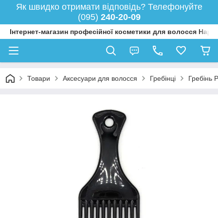
Як швидко отримати відповідь? Телефонуйте
(095)
240-20-09
Інтернет-магазин професійної косметики для волосся Happy
Товари
Аксесуари для волосся
Гребінці
Гребінь P