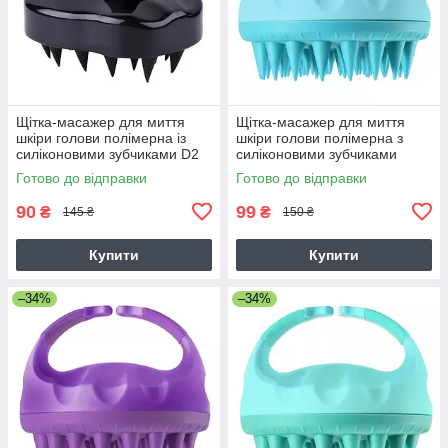
Щітка-масажер для миття
Щітка-масажер для миття
шкіри голови полімерна із
шкіри голови полімерна з
силіконовими зубчиками D2
силіконовими зубчиками
(чорна)
(блакитний)
Готово до відправки
Готово до відправки
90
99
₴
₴
145 ₴
150 ₴
Купити
Купити
–34%
–34%