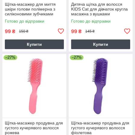
Щітка-масажер для миття
Дитяча щітка для волосся
шкіри голови полімерна з
KIDS Cat для дівчаток кругла
силіконовими зубчиками
масажна з вушками
(червоний)
(вишнева)
Готово до відправки
Готово до відправки
99
99
₴
₴
150 ₴
145 ₴
Купити
Купити
–27%
–27%
Щітка-масажер продувна для
Щітка-масажер продувна для
густого кучерявого волосся
густого кучерявого волосся
рожева
фіолетова