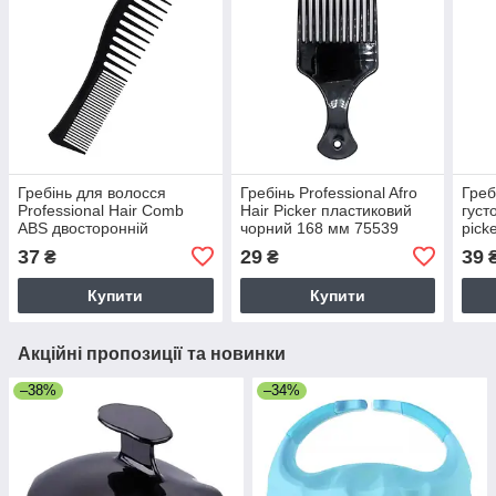
Гребінь для волосся
Гребінь Professional Afro
Греб
Professional Hair Comb
Hair Picker пластиковий
густ
ABS двосторонній
чорний 168 мм 75539
pick
антистатичний 19х5 см
128 
37
29
39
₴
₴
Купити
Купити
Акційні пропозиції та новинки
–38%
–34%