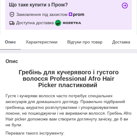
Що таке купити з Пром?
Замовлення під захистом
Доступна доставка
Опис
Характеристики
Відгуки про товар
Доставка
Опис
Гребінь для кучерявого і густого
волосся Professional Afro Hair
Picker пластиковий
Густе і кучеряве волосся часто потребує спеціальних
аксесуарів для домашнього догляду. Правильно підібраний
гребінець акуратно розплутуватиме і упорядковуватиме
локони, не пошкоджуючи і не вириваючи волосся. Гребінь Afro
Hair picker допоможе вам створити доглянуту зачіску, де б ви
не були.
Переваги такого інструменту: