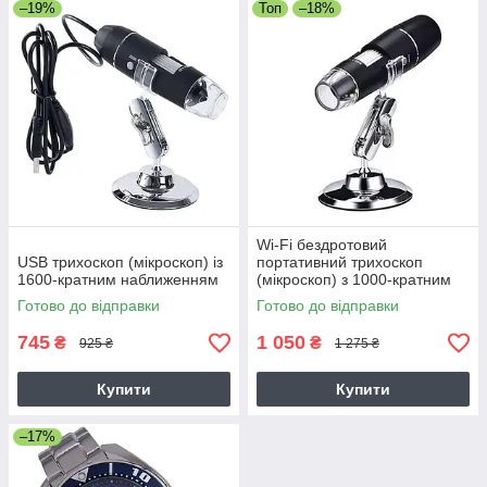
–19%
Топ
–18%
Wi-Fi бездротовий
USB трихоскоп (мікроскоп) із
портативний трихоскоп
1600-кратним наближенням
(мікроскоп) з 1000-кратним
наближенням
Готово до відправки
Готово до відправки
745
1 050
₴
₴
925 ₴
1 275 ₴
Купити
Купити
–17%