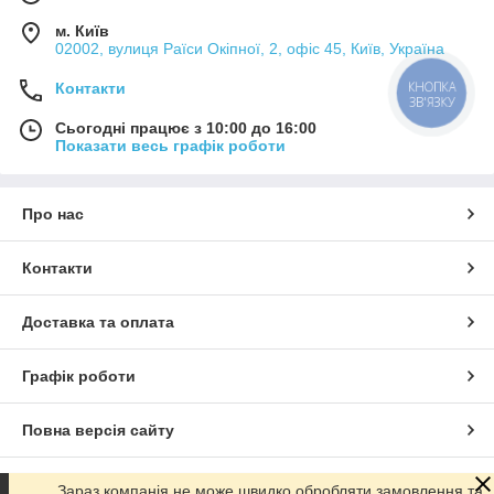
м. Київ
02002, вулиця Раїси Окіпної, 2, офіс 45, Київ, Україна
КНОПКА
Контакти
ЗВ'ЯЗКУ
Сьогодні працює з 10:00 до 16:00
Показати весь графік роботи
Про нас
Контакти
Доставка та оплата
Графік роботи
Повна версія сайту
Сайт створено на маркетплейсі
Prom.ua
Зараз компанія не може швидко обробляти замовлення та