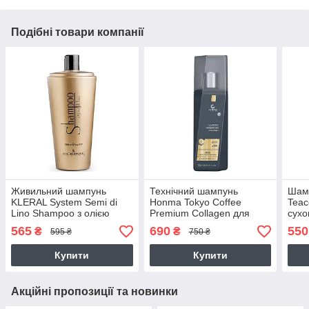
Подібні товари компанії
Живильний шампунь
Технічний шампунь
Шам
KLERAL System Semi di
Honma Tokyo Coffee
Tea
Lino Shampoo з олією
Premium Collagen для
сухо
льону для пошкодженого
глибокого очищення
осві
565
690
550
₴
₴
595 ₴
750 ₴
волосся, 300 мл
волосся, 300 мл
мл
(заводська)
Купити
Купити
Акційні пропозиції та новинки