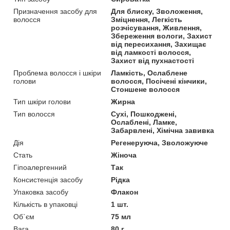
Призначення засобу для
Для блиску, Зволоження,
волосся
Зміцнення, Легкість
розчісування, Живлення,
Збереження вологи, Захист
від пересихання, Захищає
від ламкості волосся,
Захист від пухнастості
Проблема волосся і шкіри
Ламкість, Ослаблене
голови
волосся, Посічені кінчики,
Стоншене волосся
Тип шкіри голови
Жирна
Тип волосся
Сухі, Пошкоджені,
Ослаблені, Ламке,
Забарвлені, Хімічна завивка
Дія
Регенеруюча, Зволожуюче
Стать
Жіноча
Гіпоалергенний
Так
Консистенція засобу
Рідка
Упаковка засобу
Флакон
Кількість в упаковці
1 шт.
Об`єм
75 мл
Вага
80 г