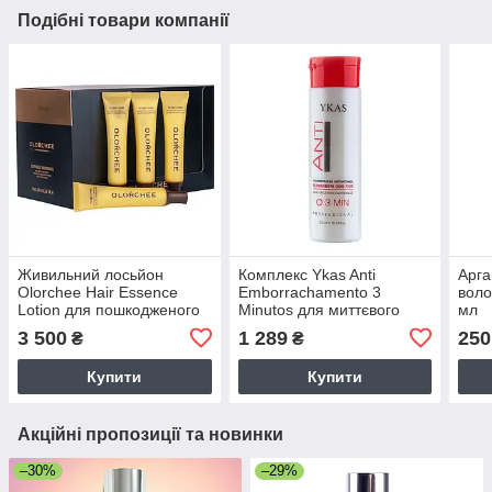
Подібні товари компанії
Живильний лосьйон
Комплекс Ykas Anti
Арга
Olorchee Hair Essence
Emborrachamento 3
воло
Lotion для пошкодженого
Minutos для миттєвого
мл
волосся упаковка 30
відновлення
3 500
1 289
250
₴
₴
млХ24 шт
пошкодженого волосся,
300 мл
Купити
Купити
Акційні пропозиції та новинки
–30%
–29%