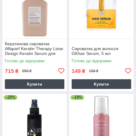
Кератинова сироватка
Alfaparf Keratin Therapy Lisse
Сироватка для волосся
Design Keratin Serum для
GKhair Serum, 5 мл
блиску та шовковистості
Готово до відправки
Готово до відправки
волосся 125 мл
715
149
₴
₴
950 ₴
190 ₴
Купити
Купити
–20%
–19%