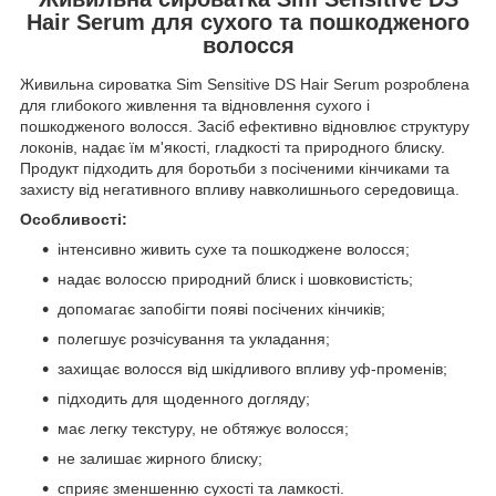
Hair Serum для сухого та пошкодженого
волосся
Живильна сироватка Sim Sensitive DS Hair Serum розроблена
для глибокого живлення та відновлення сухого і
пошкодженого волосся. Засіб ефективно відновлює структуру
локонів, надає їм м'якості, гладкості та природного блиску.
Продукт підходить для боротьби з посіченими кінчиками та
захисту від негативного впливу навколишнього середовища.
Особливості:
інтенсивно живить сухе та пошкоджене волосся;
надає волоссю природний блиск і шовковистість;
допомагає запобігти появі посічених кінчиків;
полегшує розчісування та укладання;
захищає волосся від шкідливого впливу уф-променів;
підходить для щоденного догляду;
має легку текстуру, не обтяжує волосся;
не залишає жирного блиску;
сприяє зменшенню сухості та ламкості.