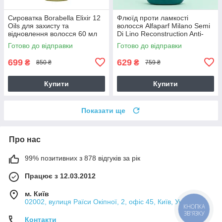
Сироватка Borabella Elixir 12
Флюїд проти ламкості
Oils для захисту та
волосся Alfaparf Milano Semi
відновлення волосся 60 мл
Di Lino Reconstruction Anti-
Breakage Daily Fluid, 125 мл
Готово до відправки
Готово до відправки
699
629
₴
₴
850 ₴
759 ₴
Купити
Купити
Показати ще
Про нас
99% позитивних з 878 відгуків за рік
Працює з 12.03.2012
м. Київ
02002, вулиця Раїси Окіпної, 2, офіс 45, Київ, Україна
КНОПКА
ЗВ'ЯЗКУ
Контакти