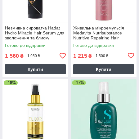
Незмивна сироватка Hadat
Живильна мікроемульсія
Hydro Miracle Hair Serum для
Medavita Nutrisubstance
зволоження та блиску
Nutritive Repairing Hair
волосся, 110 мл
Microemulsion для
Готово до відправки
Готово до відправки
відновлення сухого волосся,
150 мл
1 560
1 215
₴
₴
1 950 ₴
1 500 ₴
Купити
Купити
–18%
–17%