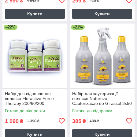
2 590
299
₴
₴
4 642 ₴
425 ₴
Купити
Купити
–22%
–21%
Набір для відновлення
Набір для каутеризації
волосся Floractive Force
волосся Natureza
Therapy 200/60/200
Cauterizacao de Girassol 3х50
г (розлив)
Готово до відправки
Готово до відправки
1 090
385
₴
₴
1 390 ₴
488 ₴
Купити
Купити