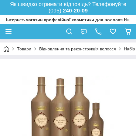
Як швидко отримати відповідь? Телефонуйте
(095)
240-20-09
Інтернет-магазин професійної косметики для волосся Happy
Товари
Відновлення та реконструкція волосся
Набір