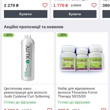
стимуляції росту волосся
пошк
2 279
1 779
390
₴
₴
2 250 ₴
50 мл + 10 мл
мл
Купити
Купити
Акційні пропозиції та новинки
–44%
–30%
Цистеїнова нано-
Набір для відновлення
реконструкція для волосся
волосся Floractive Force
Justk Cysteine Curl Softening
Therapy 50/15/50
Smoothing Treatment, 1000
Готово до відправки
Готово до відправки
мл