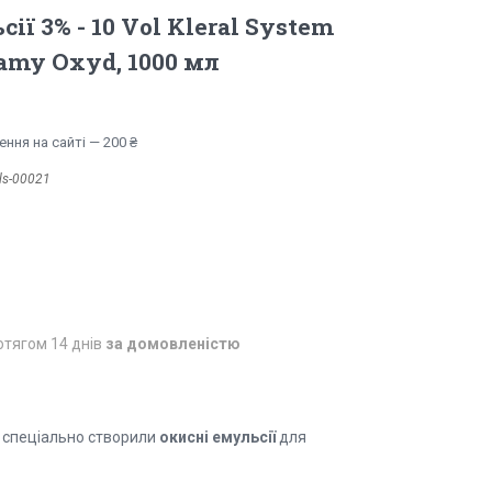
ії 3% - 10 Vol Kleral System
eamy Oxyd, 1000 мл
ння на сайті — 200 ₴
ls-00021
отягом 14 днів
за домовленістю
я спеціально створили
окисні емульсії
для