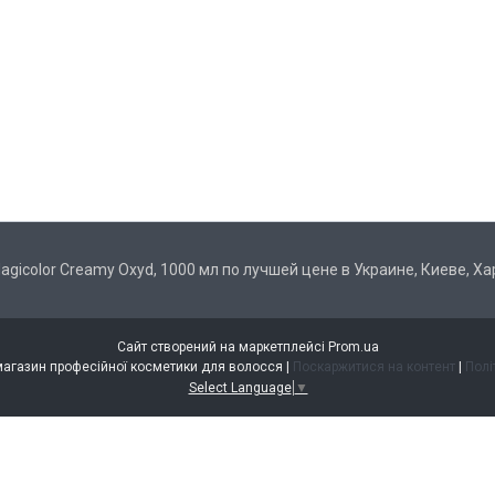
 Magicolor Creamy Oxyd, 1000 мл по лучшей цене в Украине, Киеве, Х
Сайт створений на маркетплейсі
Prom.ua
HAPPY HAIR інтернет-магазин професійної косметики для волосся |
Поскаржитися на контент
|
Полі
Select Language
▼