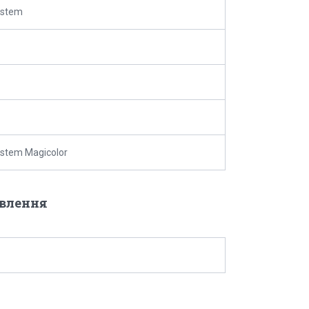
ystem
ystem Magicolor
овлення