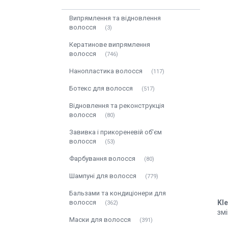
Випрямлення та відновлення
волосся
3
Кератинове випрямлення
волосся
746
Нанопластика волосся
117
Ботекс для волосся
517
Відновлення та реконструкція
волосся
80
Завивка і прикореневій об'єм
волосся
53
Фарбування волосся
80
Шампуні для волосся
779
Бальзами та кондиціонери для
Kl
волосся
362
зм
Маски для волосся
391