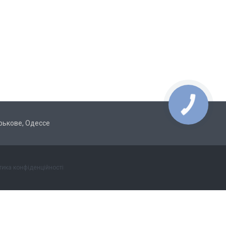
арькове, Одессе
тика конфіденційності