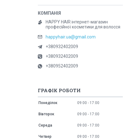
HAPPY HAIR інтернет-магазин
професійної косметики для волосся
happyhair.ua@gmail.com
+380932402009
+380932402009
+380952402009
ГРАФІК РОБОТИ
Понеділок
09:00
17:00
Вівторок
09:00
17:00
Середа
09:00
17:00
Четвер
09:00
17:00