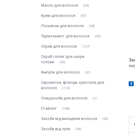
Масло для волосся
64
Крем для волосся
87
Лосьйони для волосся
58
Термозахист для волосся
42
Спрей для волосся
157
Скраб і пілінг для шкіри
За
голови
24
ему
Ампули для волосся
41
Сироватки, флюїди, кристали для
волосся
114
Спецзасоби для волосся
1
Стайлінг
198
Засоби від випадіння волосся
56
Засоби від лупи
34