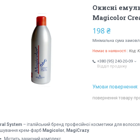
Окисні емульс
Magicolor Cr
198 ₴
Мінімальна сума замовле
Немає в наявності
Код:
K
+380 (95) 240-20-09
Відділ продажу
повернення товару пр
eral System
– італійський бренд професійної косметики для волосс
ішування крем-фарб
Magicolor
,
MagiCrazy
.
Містить захисний комплекс