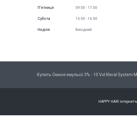
Пʼятниця
09:00
17:00
Субота
10:00
16:00
Неділя
Вихідний
Купить Окисні емульсії 3% - 10 Vol Kleral System