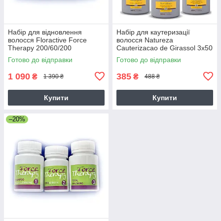
Набір для відновлення
Набір для каутеризації
волосся Floractive Force
волосся Natureza
Therapy 200/60/200
Cauterizacao de Girassol 3х50
г (розлив)
Готово до відправки
Готово до відправки
1 090
385
₴
₴
1 390 ₴
488 ₴
Купити
Купити
–20%