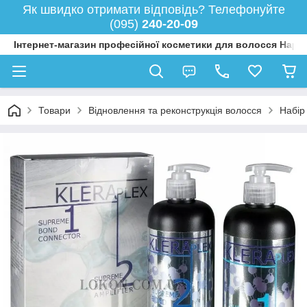
Як швидко отримати відповідь? Телефонуйте
(095)
240-20-09
Інтернет-магазин професійної косметики для волосся Happy
Товари
Відновлення та реконструкція волосся
Набір