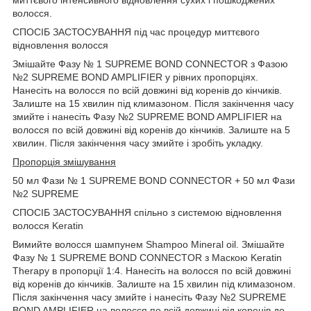
миттєвого інтенсивного відновлення сухих і пошкоджених
волосся.
СПОСІБ ЗАСТОСУВАННЯ під час процедур миттєвого
відновлення волосся
Змішайте Фазу № 1 SUPREME BOND CONNECTOR з Фазою
№2 SUPREME BOND AMPLIFIER у рівних пропорціях.
Нанесіть на волосся по всій довжині від коренів до кінчиків.
Залиште на 15 хвилин під климазоном. Після закінчення часу
змийте і нанесіть Фазу №2 SUPREME BOND AMPLIFIER на
волосся по всій довжині від коренів до кінчиків. Залиште на 5
хвилин. Після закінчення часу змийте і зробіть укладку.
Пропорція змішування
50 мл Фази № 1 SUPREME BOND CONNECTOR + 50 мл Фази
№2 SUPREME
СПОСІБ ЗАСТОСУВАННЯ спільно з системою відновлення
волосся Keratin
Вимийте волосся шампунем Shampoo Mineral oil. Змішайте
Фазу № 1 SUPREME BOND CONNECTOR з Маскою Keratin
Therapy в пропорції 1:4. Нанесіть на волосся по всій довжині
від коренів до кінчиків. Залиште на 15 хвилин під климазоном.
Після закінчення часу змийте і нанесіть Фазу №2 SUPREME
BOND AMPLIFIER на волосся по всій довжині від коренів до