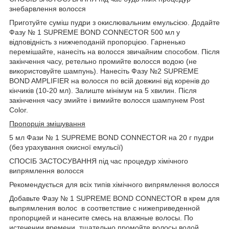
знебарвлення волосся
Приготуйте суміш пудри з окислювальним емульсією. Додайте
Фазу № 1 SUPREME BOND CONNECTOR 500 мл у
відповідність з нижчеподаній пропорцією. Гарненько
перемішайте, нанесіть на волосся звичайним способом. Після
закінчення часу, ретельно промийте волосся водою (не
використовуйте шампунь). Нанесіть Фазу №2 SUPREME
BOND AMPLIFIER на волосся по всій довжині від коренів до
кінчиків (10-20 мл). Залиште мінімум на 5 хвилин. Після
закінчення часу змийте і вимийте волосся шампунем Post
Color.
Пропорція змішування
5 мл Фази № 1 SUPREME BOND CONNECTOR на 20 г пудри
(без урахування окисної емульсії)
СПОСІБ ЗАСТОСУВАННЯ під час процедур хімічного
випрямлення волосся
Рекомендується для всіх типів хімічного випрямлення волосся
Добавьте Фазу № 1 SUPREME BOND CONNECTOR в крем для
выпрямления волос в соответствие с нижеприведенной
пропорцией и нанесите смесь на влажные волосы. По
истечении времени, тщательно промойте волосы водой.