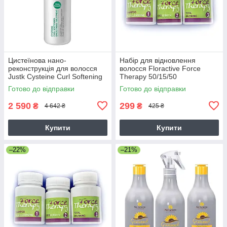
Цистеїнова нано-
Набір для відновлення
реконструкція для волосся
волосся Floractive Force
Justk Cysteine Curl Softening
Therapy 50/15/50
Smoothing Treatment, 1000
Готово до відправки
Готово до відправки
мл
2 590
299
₴
₴
4 642 ₴
425 ₴
Купити
Купити
–22%
–21%