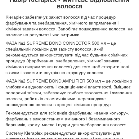
волосся
Kleraplex забезпечує захист волосся під час процедур
фарбування та знебарвлення, хімічного випрямлення і
хімічної завивки волосся. Запобігає пошкодженню волосся, не
впливає на результат і час витримки.
ФАЗА №1 SUPREME BOND CONNECTOR 500 мл – це
спеціальний лосьйон для захисту волосся, який
рекомендується використовувати під час будь-яких хімічних
процедур (фарбування, знебарвлення, хімічної завивки,
хімічного випрямлення волосся) для того щоб створити нові
зв'язки і захистити внутрішню структуру волосся.
ФАЗА №2 SUPREME BOND AMPLIFIER 500 мл – це лосьйон з
глибокими відновлюють і кондиціонуючі властивості. Зміцнює
поперечні зв'язки, забезпечує глибоке зволоження і живлення
волосся, робить їх еластичнішими, перешкоджає
пошкодженню волосся в процесі хімічних процедур.
Рекомендується для всіх видів фарбувань: «ванна кольору»,
фарбувань з використанням аміачного і безаммиачного
барвників, крему, масла і пудри для знебарвлення волосся.
Систему Kleraplex рекомендується використовувати для