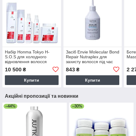
Набір Honma Tokyo H-
Засіб Envie Molecular Bond
Боте
S.O.S для холодного
Repair Nutraplex для
Mass
відновлення волосся
захисту волосся під час
1000/500/150/150/1000 мл
хімічних процедур
10 500
843
2 2
₴
₴
(заводська)
(EN483), 250 мл
Купити
Купити
Акційні пропозиції та новинки
–44%
–30%