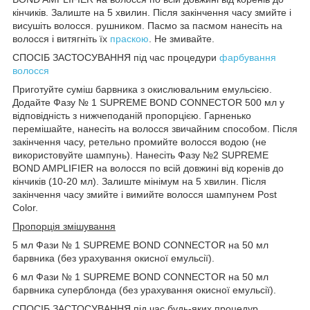
кінчиків. Залиште на 5 хвилин. Після закінчення часу змийте і
висушіть волосся. рушником. Пасмо за пасмом нанесіть на
волосся і витягніть їх
праскою
. Не змивайте.
СПОСІБ ЗАСТОСУВАННЯ під час процедури
фарбування
волосся
Приготуйте суміш барвника з окислювальним емульсією.
Додайте Фазу № 1 SUPREME BOND CONNECTOR 500 мл у
відповідність з нижчеподаній пропорцією. Гарненько
перемішайте, нанесіть на волосся звичайним способом. Після
закінчення часу, ретельно промийте волосся водою (не
використовуйте шампунь). Нанесіть Фазу №2 SUPREME
BOND AMPLIFIER на волосся по всій довжині від коренів до
кінчиків (10-20 мл). Залиште мінімум на 5 хвилин. Після
закінчення часу змийте і вимийте волосся шампунем Post
Color.
Пропорція змішування
5 мл Фази № 1 SUPREME BOND CONNECTOR на 50 мл
барвника (без урахування окисної емульсії).
6 мл Фази № 1 SUPREME BOND CONNECTOR на 50 мл
барвника суперблонда (без урахування окисної емульсії).
СПОСІБ ЗАСТОСУВАННЯ під час будь-яких процедур