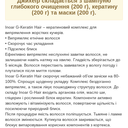
Джихеір складається з шампуню
глибокого очищення (200 г), кератину
(200 г) та маски (200 г).
Inoar G-Keratin Hair – кератиновий комплекс для
випрямлення жорстких кучерів.
• Випрямляє етнічне волосся
• Скорочує час укладання
• Підсилює блиск
Ефективно випрямляє неслухняні завитки волосся, не
залишаючи навіть натяку на хвилю. Гладкість зберігається до
5 місяців. Волосся перестають завиватися у вологу погоду і
плутатися після миття голови.
Inoar G-Keratin Hair скорочує небажаний об'єм зачіски на 80-
100%. Спрощує щоденну укладку. Комплекс бездоганно
випрямляє, а також лікує пошкоджену структуру волосся. До
складу Inoar G-Hair входить арганова олія, масло ши,
глiцeрин і рослинний білок кератин. Компоненти активно
зволожують і вітамінізують волосся, повертаючи щільність і
посилюючи природний блиск.
Після процедури якість волосся поліпшується. Тьмяне і ламке
волосся змінюється. Кутикула волосся закривається, що
блокує випаровування корисних компонентів з кортекса.