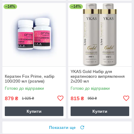
–14%
–14%
YKAS Gold Набір для
Кератин Fox Prime, набір
кератинового випрямлення
100/200 мл (розлив)
2х200 мл
Готово до відправки
Готово до відправки
879
815
₴
₴
1 025 ₴
950 ₴
Купити
Купити
Показати ще