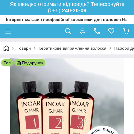
Як швидко отримати відповідь? Телефонуйте
(095)
240-20-09
Інтернет-магазин професійної косметики для волосся Happy
Товари
Кератинове випрямлення волосся
Набори д
Топ
Подарунок