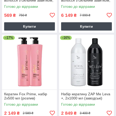
волосся з сильним завитком,
волосся з сильним завитком,
50 г (розлив)
2х946 мл
Готово до відправки
Готово до відправки
569
6 149
₴
₴
750 ₴
7 999 ₴
Купити
Купити
–17%
–16%
Кератин Fox Prime, набір
Набір кератину ZAP Me Leva
2х500 мл (розлив)
+, 2х1000 мл (заводські)
Готово до відправки
Готово до відправки
2 149
2 849
₴
₴
2 589 ₴
3 400 ₴