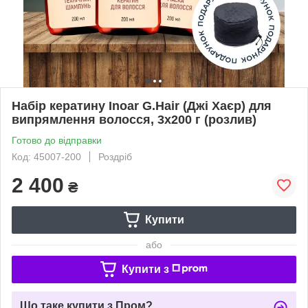
Набір кератину Inoar G.Hair (Джі Хаєр) для
випрямлення волосся, 3х200 г (розлив)
Готово до відправки
Код: 45007-200
Роздріб
2 400
₴
Купити
або
Купити з
Що таке купити з Пром?