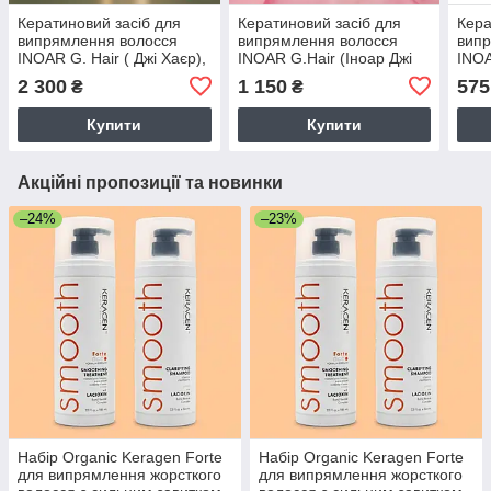
Кератиновий засіб для
Кератиновий засіб для
Кера
випрямлення волосся
випрямлення волосся
випр
INOAR G. Hair ( Джі Хаєр),
INOAR G.Hair (Іноар Джі
INOA
200 г (розлив)
Хаєр), 100 г (розлив)
Хаєр
2 300
1 150
575
₴
₴
Купити
Купити
Акційні пропозиції та новинки
–24%
–23%
Набір Organic Keragen Forte
Набір Organic Keragen Forte
для випрямлення жорсткого
для випрямлення жорсткого