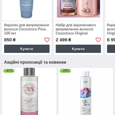
Кератин для випрямлення
Набір для кератинового
Кера
волосся Cocochoco Pure,
випрямлення волосся
воло
100 мл
Cocochoco Original
Orig
кератин 250 мл
850
2 499
6 9
₴
₴
(заводська) + шампунь
100 мл (розлив)
Купити
Купити
Акційні пропозиції та новинки
–41%
–29%