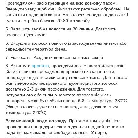
і розподіляючи засіб гребінцем на всю довжину пасом.
Звернути увагу, щоб кінці були також ретельно оброблені. Не
залишати надлишків кошти. На волосся середньої довжини і
густоти потрібно близько 70-80 мл засобу.
5. Залишити засіб на волосся на 30 хвилин. Дозволити
волоссю підсохнути.
6. Висушити волосся повністю із застосуванням низької або
середньої температури фена.
7. Розчесати. Розділити волосся на кілька секцій
8. Витягнути
праскою
, проходячи кожне пасмо кілька разів.
Кількість циклів проходження праскою визначається з
попередньої діагностики стану волосся клієнта. Для тонкого,
освітленого або мелірованого, дуже пористого волосся
достатньо 2-3 цикли проходження. Для товстого,
натурального або сильно завитого волосся кількість
повторень може бути збільшена до 6-8. Температура 230⁰С.
(Якщо волосся дуже сильно пошкоджене, дозволяється
температура 220⁰С)
Рекомендації щодо догляду
: Протягом трьох днів після
проведення процедури рекомендується щадний режим та
надання максимальної свободи волоссю. У період