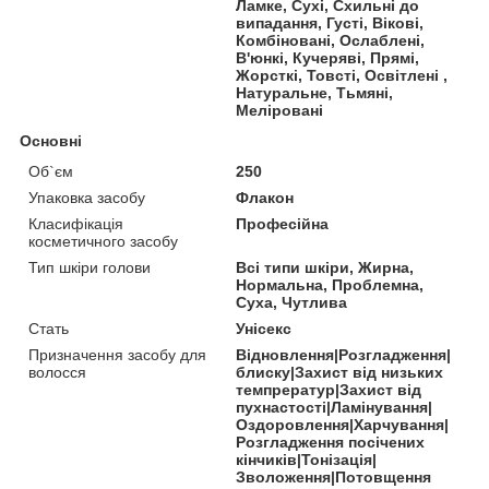
Ламке, Сухі, Схильні до
випадання, Густі, Вікові,
Комбіновані, Ослаблені,
В'юнкі, Кучеряві, Прямі,
Жорсткі, Товсті, Освітлені ,
Натуральне, Тьмяні,
Меліровані
Основні
Об`єм
250
Упаковка засобу
Флакон
Класифікація
Професійна
косметичного засобу
Тип шкіри голови
Всі типи шкіри, Жирна,
Нормальна, Проблемна,
Суха, Чутлива
Стать
Унісекс
Призначення засобу для
Відновлення|Розгладження|
волосся
блиску|Захист від низьких
темпрератур|Захист від
пухнастості|Ламінування|
Оздоровлення|Харчування|
Розгладження посічених
кінчиків|Тонізація|
Зволоження|Потовщення