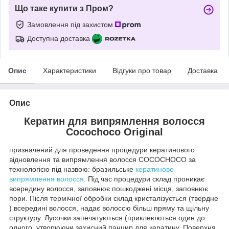
Що таке купити з Пром?
Замовлення під захистом
Доступна доставка
Опис
Характеристики
Відгуки про товар
Доставка
Опис
Кератин для випрямлення волосся
Cocochoco Original
призначений для проведення процедури кератинового
відновлення та випрямлення волосся COCOCHOCO за
технологією під назвою: бразильське
кератинове
випрямлення волосся
. Під час процедури склад проникає
всередину волосся, заповнює пошкоджені місця, заповнює
пори. Після термічної обробки склад кристалізується (твердне
) всередині волосся, надає волоссю більш пряму та щільну
структуру. Лусочки запечатуються (приклеюються один до
одного, утворюючи захисний панцир для кератину. Поверхня