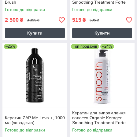
Brush
Smoothing Treatment Forte
4%, 50 г (розлив)
Готово до відправки
Готово до відправки
2 500
515
₴
₴
3 399 ₴
695 ₴
Купити
Купити
–25%
Топ продажів
–24%
Кератин для випрямлення
Кератин ZAP Me Leva +, 1000
волосся Organic Keragen
мл (заводська)
Smoothing Treatment Forte
4%, 946 мл
Готово до відправки
Готово до відправки