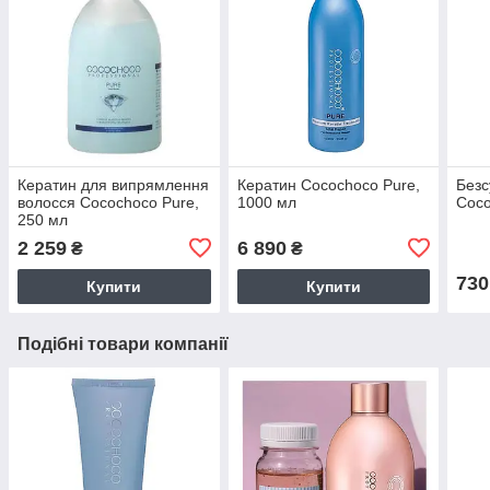
Кератин для випрямлення
Кератин Cocochoco Pure,
Без
волосся Cocochoco Pure,
1000 мл
Coco
250 мл
2 259
6 890
₴
₴
730
Купити
Купити
Подібні товари компанії