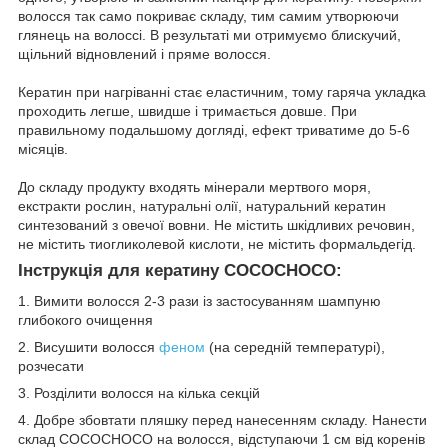
волосся так само покриває складу, тим самим утворюючи
глянець на волоссі. В результаті ми отримуємо блискучий,
щільний відновлений і пряме волосся.
Кератин при нагріванні стає еластичним, тому гаряча укладка
проходить легше, швидше і тримається довше. При
правильному подальшому догляді, ефект триватиме до 5-6
місяців.
До складу продукту входять мінерали мертвого моря,
екстракти рослин, натуральні олії, натуральний кератин
синтезований з овечої вовни. Не містить шкідливих речовин,
не містить тиогликолевой кислоти, не містить формальдегід.
Інструкція для кератину COCOCHOCO:
1. Вимити волосся 2-3 рази із застосуванням шампуню
глибокого очищення
2. Висушити волосся
феном
(на середній температурі),
розчесати
3. Розділити волосся на кілька секцій
4. Добре збовтати пляшку перед нанесенням складу. Нанести
склад COCOCHOCO на волосся, відступаючи 1 см від коренів