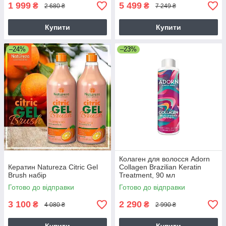
1 999
5 499
₴
₴
2 680 ₴
7 249 ₴
Купити
Купити
–24%
–23%
Колаген для волосся Adorn
Кератин Natureza Citric Gel
Collagen Brazilian Keratin
Brush набір
Treatment, 90 мл
Готово до відправки
Готово до відправки
3 100
2 290
₴
₴
4 080 ₴
2 990 ₴