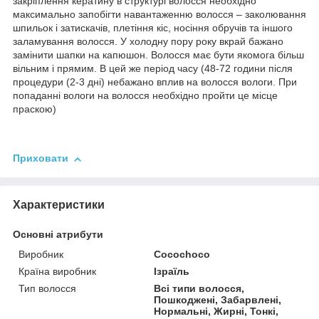
закріплення кератину в структурі волосся необхідно
максимально запобігти навантаженню волосся – заколювання
шпильок і затискачів, плетіння кіс, носіння обручів та іншого
заламування волосся. У холодну пору року вкрай бажано
замінити шапки на капюшон. Волосся має бути якомога більш
вільним і прямим. В цей же період часу (48-72 години після
процедури (2-3 дні) небажано вплив на волосся вологи. При
попаданні вологи на волосся необхідно пройти це місце
праскою)
Приховати
Характеристики
Основні атрибути
Виробник
Cocochoco
Країна виробник
Ізраїль
Тип волосся
Всі типи волосся,
Пошкоджені, Забарвлені,
Нормальні, Жирні, Тонкі,