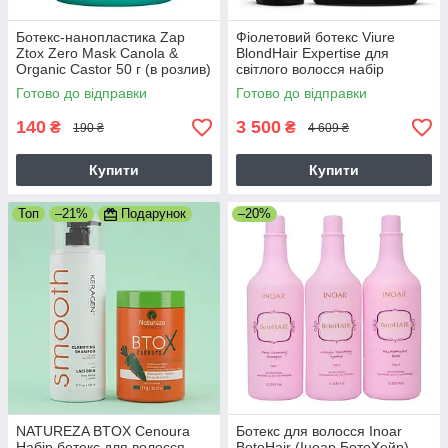
Ботекс-нанопластика Zap
Фіолетовий ботекс Viure
Ztox Zero Mаsk Canola &
BlondHair Expertise для
Organic Castor 50 г (в розлив)
світлого волосся набір
2х1000 мл
Готово до відправки
Готово до відправки
140
3 500
₴
₴
190 ₴
4 609 ₴
Купити
Купити
Топ
–21%
Подарунок
–20%
NATUREZA BTOX Cenoura
Ботекс для волосся Inoar
Набір ботекс для волосся
BotoHair (Іноар БотоХейр),