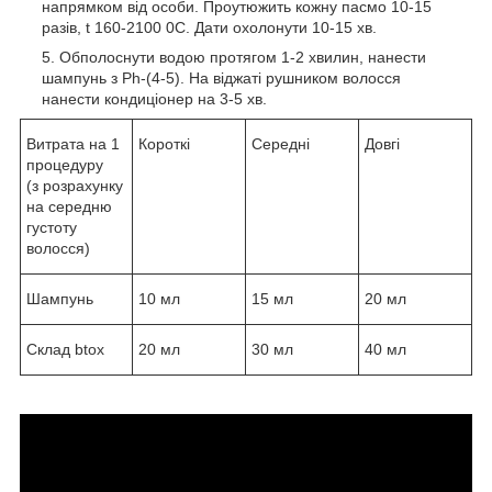
напрямком від особи. Проутюжить кожну пасмо 10-15
разів, t 160-2100
0
С. Дати охолонути 10-15 хв.
Обполоснути водою протягом 1-2 хвилин, нанести
шампунь з Ph-(4-5). На віджаті рушником волосся
нанести кондиціонер на 3-5 хв.
Витрата на 1
Короткі
Середні
Довгі
процедуру
(з розрахунку
на середню
густоту
волосся)
Шампунь
10 мл
15 мл
20 мл
Склад btox
20 мл
30 мл
40 мл