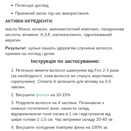
Полегшує догляд;
Приємний запах під час використання.
АКТИВНІ ІНГРЕДІЄНТИ:
масло Моноі, колаген, амінокислотний комплекс, гіалуронова
кислота, вітаміни: А,З,Е, изотиазолинон, гідролізований
кератин.
Результат
: щільні пашать здоров'ям слухняне волосся,
приємні на погляд і дотик.
Інструкція по застосуванню:
Ретельно вимити волосся шампунем від Fox 2-3 рази
(за необхідності, поки волосся не стануть жорсткими,
скрипучими). Спінити й залишити для впливу на 3-5
хвилин.
Висушити
феном
на 10-15%
Розділити волосся на 4 частини. Починаючи з
нижньої потиличної зони, нанести склад,
відокремлюючи тонкі пасма в 1 см і відступаючи від
шкіри голови 1-1,5 см. Час витримки складу 20-40 хв
Висушити холодним повітрям фена на 100% за