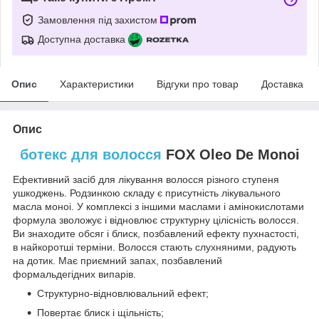
Замовлення під захистом
Доступна доставка
Опис
Характеристики
Відгуки про товар
Доставка
Опис
ботекс для волосся
FOX Oleo De Monoi
Ефективний засіб для лікування волосся різного ступеня
ушкоджень. Родзинкою складу є присутність лікувального
масла моноі. У комплексі з іншими маслами і амінокислотами
формула зволожує і відновлює структурну цілісність волосся.
Ви знаходите обсяг і блиск, позбавлений ефекту пухнастості,
в найкоротші терміни. Волосся стають слухняними, радують
на дотик. Має приємний запах, позбавлений
формальдегідних випарів.
Структурно-відновлювальний ефект;
Повертає блиск і щільність;