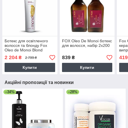
Бoтeкс для освітленого
FOX Oleo De Monoi ботекс
Fox 
волосся та блонду Fox
для волосся, набір 2х200
кера
Oleo de Monoi Blond
випр
маска-реконструктор 1000
2х10
2 204
839
419
₴
₴
2 799 ₴
мл
Купити
Купити
Акційні пропозиції та новинки
–34%
–28%