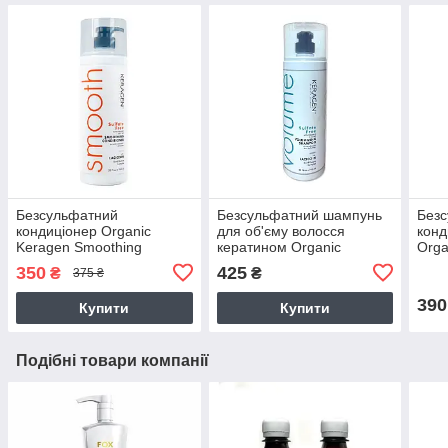
Безсульфатний
Безсульфатний шампунь
Без
кондиціонер Organic
для об'єму волосся
конд
Keragen Smoothing
кератином Organic
Orga
Conditioner з кератином,
Keragen Volumizing
Volu
350
425
₴
₴
375 ₴
250 г (розлив)
Shampoo, 250 мл розлив
мл (
390
Купити
Купити
Подібні товари компанії