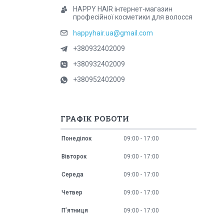
HAPPY HAIR інтернет-магазин
професійної косметики для волосся
happyhair.ua@gmail.com
+380932402009
+380932402009
+380952402009
ГРАФІК РОБОТИ
Понеділок
09:00
17:00
Вівторок
09:00
17:00
Середа
09:00
17:00
Четвер
09:00
17:00
Пʼятниця
09:00
17:00