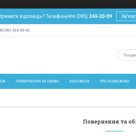
тримати відповідь? Телефонуйте (095)
240-20-09
Зв'яза
80 (96) 535-95-45
АТА
ПОВЕРНЕННЯ ТА ОБМІН
КОНТАКТИ
ПРО КОМПАНІЮ
Повернення та о