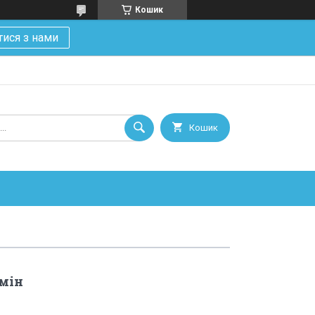
Кошик
тися з нами
Кошик
бмін