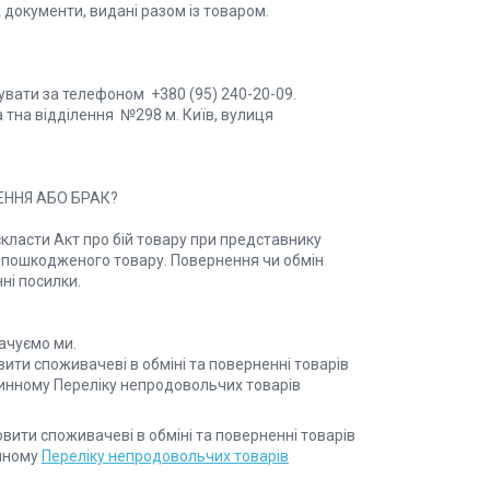
документи, видані разом із товаром. 

ати за телефоном  +380 (95) 240-20-09. 
на відділення  №298 м. Київ, вулиця 
ННЯ АБО БРАК?

класти Акт про бій товару при представнику 
ь пошкодженого товару. Повернення чи обмін 
і посилки.

ачуємо ми.

ити споживачеві в обміні та поверненні товарів 
чинному Переліку непродовольчих товарів 
овити споживачеві в обміні та поверненні товарів
инному
Переліку непродовольчих товарів