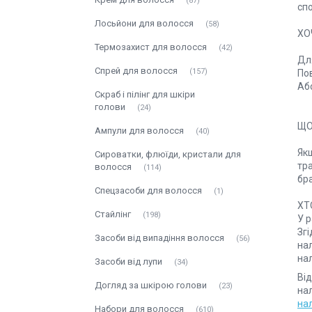
87
спо
Лосьйони для волосся
58
ХО
Термозахист для волосся
42
Для
Спрей для волосся
157
По
Або
Скраб і пілінг для шкіри
голови
24
ЩО
Ампули для волосся
40
Якщ
Сироватки, флюїди, кристали для
тр
волосся
114
бра
Спецзасоби для волосся
1
ХТ
Стайлінг
198
У р
Згі
Засоби від випадіння волосся
56
нал
Засоби від лупи
34
Ві
Догляд за шкірою голови
23
нал
на
Набори для волосся
610