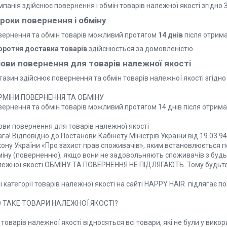
панія здійснює повернення і обмін товарів належної якості згідно
роки повернення і обміну
вернення та обмін товарів можливий протягом
14 днів
після отрим
оротня доставка товарів
здійснюється за домовленістю.
ови повернення для товарів належної якості
азин здійснює повернення та обмін товарів належної якості згідно 
РМІНИ ПОВЕРНЕННЯ ТА ОБМІНУ

вернення та обмін товарів можливий протягом 14 днів після отрима
ви повернення для товарів належної якості

га! Відповідно до Постанови Кабінету Міністрів України від 19.03.9
ону України «Про захист прав споживачів», яким встановлюється пер
міну (поверненню), якщо вони не задовольняють споживачів з будь
лежної якості ОБМІНУ ТА ПОВЕРНЕННЯ НЕ ПІДЛЯГАЮТЬ. Тому будьте у
і категорії товарів належної якості на сайті HAPPY HAIR  підлягає п
 ТАКЕ ТОВАРИ НАЛЕЖНОЇ ЯКОСТІ?

товарів належної якості відносяться всі товари, які не були у викор