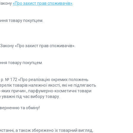
 Закону
«Про захист прав споживачів»
.
ання товару покупцем.
Закону «Про захист прав споживачів».

ння товару покупцем.

4 р. № 172 «Про реалізацію окремих положень 
елік товарів належної якості, які не підлягають 
-яких причин , парфумерно-косметичні товари 
важні під час вибору товару.

оверненню та обміну!

истанні, а також збережено їх товарний вигляд, 