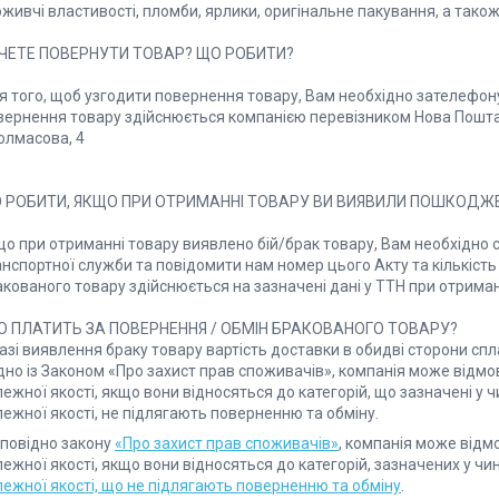
живчі властивості, пломби, ярлики, оригінальне пакування, а також 
ЧЕТЕ ПОВЕРНУТИ ТОВАР? ЩО РОБИТИ?

 того, щоб узгодити повернення товару, Вам необхідно зателефонув
вернення товару здійснюється компанією перевізником Нова Пошта т
лмасова, 4 

 РОБИТИ, ЯКЩО ПРИ ОТРИМАННІ ТОВАРУ ВИ ВИЯВИЛИ ПОШКОДЖЕ
о при отриманні товару виявлено бій/брак товару, Вам необхідно с
анспортної служби та повідомити нам номер цього Акту та кількіст
кованого товару здійснюється на зазначені дані у ТТН при отриманн
О ПЛАТИТЬ ЗА ПОВЕРНЕННЯ / ОБМІН БРАКОВАНОГО ТОВАРУ?

азі виявлення браку товару вартість доставки в обидві сторони спл
дно із Законом «Про захист прав споживачів», компанія може відмов
ежної якості, якщо вони відносяться до категорій, що зазначені у 
дповідно закону
«Про захист прав споживачів»
, компанія може відм
ежної якості, якщо вони відносяться до категорій, зазначених у ч
лежної якості, що не підлягають поверненню та обміну
.