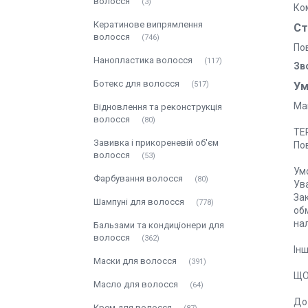
волосся
3
Ком
Кератинове випрямлення
Ст
волосся
746
По
Нанопластика волосся
117
Зв
Ботекс для волосся
Ум
517
Маг
Відновлення та реконструкція
волосся
80
ТЕ
Завивка і прикореневій об'єм
По
волосся
53
Умо
Фарбування волосся
80
Ува
Зак
Шампуні для волосся
778
об
на
Бальзами та кондиціонери для
волосся
362
Інш
Маски для волосся
391
ЩО
Масло для волосся
64
До 
Крем для волосся