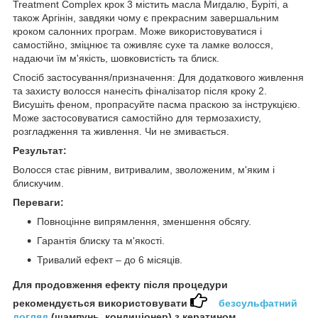
Treatment Complex крок 3 містить масла Мигдалю, Буріті, а
також Аргінін, завдяки чому є прекрасним завершальним
кроком салонних програм. Може використовуватися і
самостійно, зміцнює та оживляє сухе та ламке волосся,
надаючи їм м'якість, шовковистість та блиск.
Спосіб застосування/призначення: Для додаткового живлення
та захисту волосся нанесіть фіналізатор після кроку 2.
Висушіть феном, пропрасуйте пасма праскою за інструкцією.
Може застосовуватися самостійно для термозахисту,
розгладження та живлення. Чи не змивається.
Результат:
Волосся стає рівним, витривалим, зволоженим, м'яким і
блискучим.
Переваги:
Повноцінне випрямлення, зменшення обсягу.
Гарантія блиску та м'якості.
Тривалий ефект – до 6 місяців.
Для продовження ефекту після процедури
рекомендується використовувати
безсульфатний
догляд
(шампунь, кондиціонер) з кератином