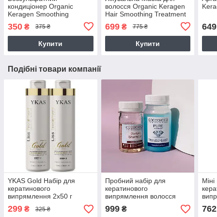
кондиціонер Organic
волосся Organic Keragen
Kera
Keragen Smoothing
Hair Smoothing Treatment
Conditioner з кератином,
Маѕк
350
699
649
₴
₴
375 ₴
775 ₴
250 г (розлив)
Купити
Купити
Подібні товари компанії
YKAS Gold Набір для
Пробний набір для
Міні
кератинового
кератинового
кера
випрямлення 2х50 г
випрямлення волосся
випр
Cocochoco Pure (шампунь
Pure 
299
999
762
₴
₴
325 ₴
50 мл + кератин 100 мл)
Solu