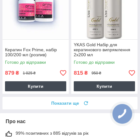
YKAS Gold Набір для
Кератин Fox Prime, набір
кератинового випрямлення
100/200 мл (розлив)
2х200 мл
Готово до відправки
Готово до відправки
879
815
₴
₴
1 025 ₴
950 ₴
Купити
Купити
Показати ще
Про нас
99% позитивних з 885 відгуків за рік