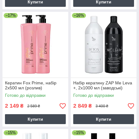
Купити
Купити
–17%
–16%
Кератин Fox Prime, набір
Набір кератину ZAP Me Leva
2х500 мл (розлив)
+, 2х1000 мл (заводські)
Готово до відправки
Готово до відправки
2 149
2 849
₴
₴
2 589 ₴
3 400 ₴
Купити
Купити
–15%
–15%