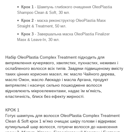
Крок 1
- Шампунь глибокого очищення OleoPlastia
Shampoo Clean & Soft, 30 мл.
Крок 2
- мaска реконструктор OleoPlastia Маѕк
Straight & Treatment, 50 мл.
Крок 3
- Завершальна мaска OleoPlastia Finalizer
Маѕк & Leave-In, 30 мл.
Набір OleoPlastia Complex Treatment підходить для
випрямлення кучерявого, хвилястих, пухнастих, неживих і
ослабленого волосся всіх типів. Завдяки підвищеному вмісту
таких цінних корисних масел, як: масло Чайного дерева,
масло Ожон, масло Авокадо і масла Аргана, продукт
випрямляє і насичує сильно пошкоджене волосся
відновлюють мікроелементами, надає їм м'якість,
еластичність, блиск без ефекту жирності.
КРОК 1
Готує шампунь для волосся OleoPlastia Complex Treatment
Clean & Soft крок 1 м'яко очищає шкіру голови і відкриває
кутикульный шар волосся, готуючи волосся до нанесення