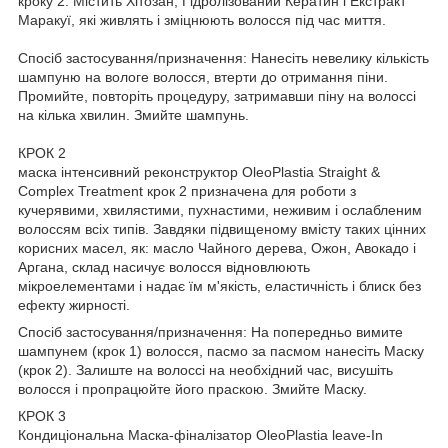
кроку 2. Містить Хітозан, Гідролізований Кератин і Екстракт
Маракуї, які живлять і зміцнюють волосся під час миття.
Спосіб застосування/призначення: Нанесіть невелику кількість
шампуню на вологе волосся, втерти до отримання піни.
Промийте, повторіть процедуру, затримавши піну на волоссі
на кілька хвилин. Змийте шампунь.
КРОК 2
мaска інтенсивний реконструктор OleoPlastia Straight &
Complex Treatment крок 2 призначена для роботи з
кучерявими, хвилястими, пухнастими, неживим і ослабленим
волоссям всіх типів. Завдяки підвищеному вмісту таких цінних
корисних масел, як: масло Чайного дерева, Ожон, Авокадо і
Аргана, склад насичує волосся відновлюють
мікроелементами і надає їм м'якість, еластичність і блиск без
ефекту жирності.
Спосіб застосування/призначення: На попередньо вимите
шампунем (крок 1) волосся, пасмо за пасмом нанесіть Maску
(крок 2). Залиште на волоссі на необхідний час, висушіть
волосся і пропрацюйте його праскою. Змийте Maску.
КРОК 3
Кондиціональна Maска-фіналізатор OleoPlastia leave-In