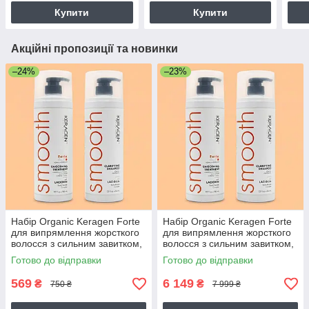
Купити
Купити
Акційні пропозиції та новинки
–24%
–23%
Набір Organic Keragen Forte
Набір Organic Keragen Forte
для випрямлення жорсткого
для випрямлення жорсткого
волосся з сильним завитком,
волосся з сильним завитком,
50 г (розлив)
2х946 мл
Готово до відправки
Готово до відправки
569
6 149
₴
₴
750 ₴
7 999 ₴