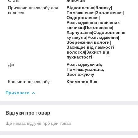
Стать
Жіночий
Призначення засобу для
Відновлення|блиску|
волосся
Пом'якшення|Зволоження|
Оздоровлення|
Розгладження посічених
кінчиків|Потовщення|
Харчування|Оздоровлення
кутикули|Розгладження|
Збереження вологи|
Захищає від ламкості
волосся|Захист від
пухнастості
Дія
Розгладжуючий,
Пом'якшувальна,
Зволожуючу
Консистенція засобу
Кремоподібна
Приховати
Відгуки про товар
Ще немає відгуків про цей товар