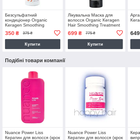
Безсульфатний
Лікувальна Маска для
Арга
кондиціонер Organic
волосся Organic Keragen
Kera
Keragen Smoothing
Hair Smoothing Treatment
Conditioner з кератином,
Маѕк
350
699
649
₴
₴
375 ₴
775 ₴
250 г (розлив)
Купити
Купити
Подібні товари компанії
Nuance Power Liss
Nuance Power Liss
Кера
Кератин для волосся (крок
Кератин для волосся (крок
випр