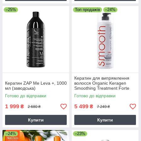
–25%
Топ продажів
–24%
Кератин для випрямлення
Кератин ZAP Me Leva +, 1000
волосся Organic Keragen
мл (заводська)
Smoothing Treatment Forte
4%, 946 мл
Готово до відправки
Готово до відправки
1 999
5 499
₴
₴
2 680 ₴
7 249 ₴
Купити
Купити
–24%
–23%