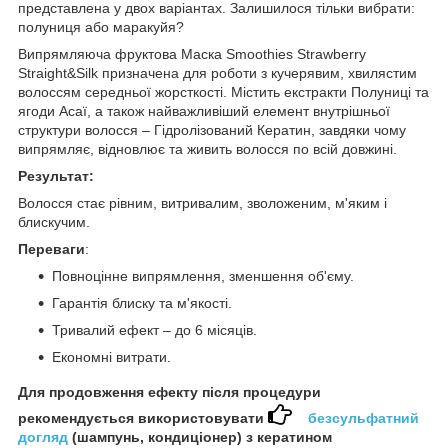
представлена у двох варіантах. Залишилося тільки вибрати:
полуниця або маракуйя?
Випрямляюча фруктова Maска Smoothies Strawberry
Straight&Silk призначена для роботи з кучерявим, хвилястим
волоссям середньої жорсткості. Містить екстракти Полуниці та
ягоди Асаї, а також найважливіший елемент внутрішньої
структури волосся – Гідролізований Кератин, завдяки чому
випрямляє, відновлює та живить волосся по всій довжині.
Результат:
Волосся стає рівним, витривалим, зволоженим, м'яким і
блискучим.
Переваги
:
Повноцінне випрямлення, зменшення об'єму.
Гарантія блиску та м'якості.
Тривалий ефект – до 6 місяців.
Економні витрати.
Для продовження ефекту після процедури
рекомендується використовувати
безсульфатний
догляд
(шампунь, кондиціонер) з кератином