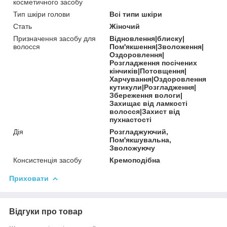
косметичного засобу
Тип шкіри голови
Всі типи шкіри
Стать
Жіночий
Призначення засобу для
Відновлення|блиску|
волосся
Пом'якшення|Зволоження|
Оздоровлення|
Розгладження посічених
кінчиків|Потовщення|
Харчування|Оздоровлення
кутикули|Розгладження|
Збереження вологи|
Захищає від ламкості
волосся|Захист від
пухнастості
Дія
Розгладжуючий,
Пом'якшувальна,
Зволожуючу
Консистенція засобу
Кремоподібна
Приховати
Відгуки про товар