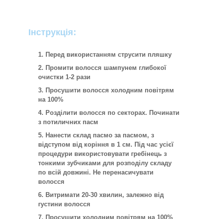
Інструкція:
Перед використанням струсити пляшку
Промити волосся шампунем глибокої
очистки 1-2 рази
Просушити волосся холодним повітрям
на 100%
Розділити волосся по секторах. Починати
з потиличних пасм
Нанести склад пасмо за пасмом, з
відступом від коріння в 1 см. Під час усієї
процедури використовувати гребінець з
тонкими зубчиками для розподілу складу
по всій довжині. Не перенасичувати
волосся
Витримати 20-30 хвилин, залежно від
густини волосся
Просушити холодним повітрям на 100%