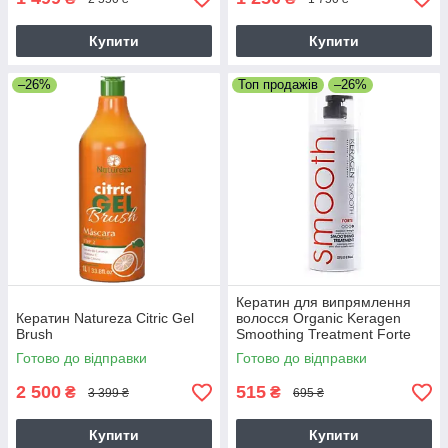
Купити
Купити
–26%
Топ продажів
–26%
Кератин для випрямлення
Кератин Natureza Citric Gel
волосся Organic Keragen
Brush
Smoothing Treatment Forte
4%, 50 г (розлив)
Готово до відправки
Готово до відправки
2 500
515
₴
₴
3 399 ₴
695 ₴
Купити
Купити