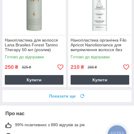
Нанопластика для волосся
Нанопластика органічна Filo
Lana Brasiles Forest Tanino
Apricot Nanolisoriance для
Therapy 50 мл (розлив)
випрямлення волосся без
формальдегіду 50 г (розлив)
Готово до відправки
Готово до відправки
250
210
₴
₴
325 ₴
265 ₴
Купити
Купити
Показати ще
Про нас
99% позитивних з 880 відгуків за рік
КНОПКА