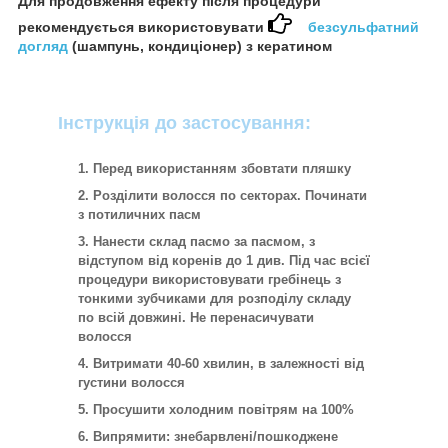
Для продовження ефекту після процедури
рекомендується використовувати
безсульфатний
догляд
(шампунь, кондиціонер) з кератином
Інструкція до застосування:
Перед використанням збовтати пляшку
Розділити волосся по секторах. Починати
з потиличних пасм
Нанести склад пасмо за пасмом, з
відступом від коренів до 1 див. Під час всієї
процедури використовувати гребінець з
тонкими зубчиками для розподілу складу
по всій довжині. Не перенасичувати
волосся
Витримати 40-60 хвилин, в залежності від
густини волосся
Просушити холодним повітрям на 100%
Випрямити: знебарвлені/пошкоджене