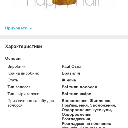
Приховати
Характеристики
Основні
Виробник
Paul Oscar
Країна виробник
Бразилія
Стать
Жіноча
Тип волосся
Всі типи волосся
Тип шкіри голови
Всі типи шкіри
Призначення засобу для
Відновлення, Живлення,
волосся
Пом'якшення, Зволоження,
Оздоровлення кутикули,
Оздоровлення,
Розгладження,
Розгладження посічених
кінчиків, Захищає від