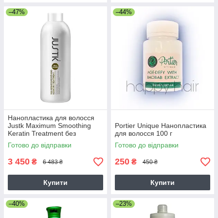
–47%
–44%
Нанопластика для волосся
Justk Maximum Smoothing
Portier Unique Нанопластика
Keratin Treatment без
для волосся 100 г
формальдегіду, 1000 мл
Готово до відправки
Готово до відправки
3 450
250
₴
₴
6 483 ₴
450 ₴
Купити
Купити
–40%
–23%