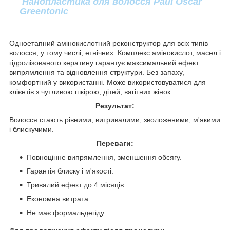
Нанопластика для волосся Paul Oscar
Greentonic
Одноетапний амінокислотний реконструктор для всіх типів
волосся, у тому числі, етнічних. Комплекс амінокислот, масел і
гідролізованого кератину гарантує максимальний ефект
випрямлення та відновлення структури. Без запаху,
комфортний у використанні. Може використовуватися для
клієнтів з чутливою шкірою, дітей, вагітних жінок.
Результат:
Волосся стають рівними, витривалими, зволоженими, м'якими
і блискучими.
Переваги:
Повноцінне випрямлення, зменшення обсягу.
Гарантія блиску і м'якості.
Тривалий ефект до 4 місяців.
Економна витрата.
Не має формальдегіду