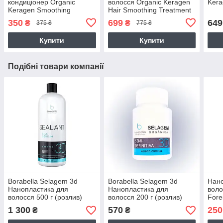
кондиціонер Organic
волосся Organic Keragen
Kera
Keragen Smoothing
Hair Smoothing Treatment
Conditioner з кератином,
Маѕк
350
699
649
₴
₴
375 ₴
775 ₴
250 г (розлив)
Купити
Купити
Подібні товари компанії
Borabella Selagem 3d
Borabella Selagem 3d
Нано
Нанопластика для
Нанопластика для
воло
волосся 500 г (розлив)
волосся 200 г (розлив)
Fore
розл
1 300
570
250
₴
₴