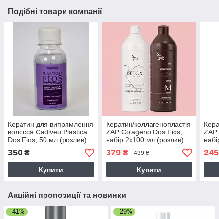
Подібні товари компанії
Кератин для випрямлення
Кератин/коллагенопластія
Кера
волосся Cadiveu Plastica
ZAP Colageno Dos Fios,
ZAP 
Dos Fios, 50 мл (розлив)
набір 2x100 мл (розлив)
набі
350
379
245
₴
₴
439 ₴
Купити
Купити
Акційні пропозиції та новинки
–41%
–29%