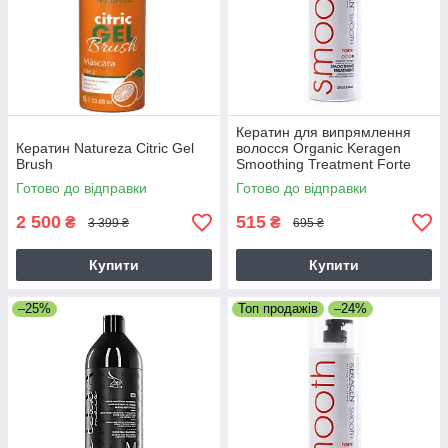
Кератин для випрямлення
Кератин Natureza Citric Gel
волосся Organic Keragen
Brush
Smoothing Treatment Forte
4%, 50 г (розлив)
Готово до відправки
Готово до відправки
2 500
515
₴
₴
3 399 ₴
695 ₴
Купити
Купити
–25%
Топ продажів
–24%