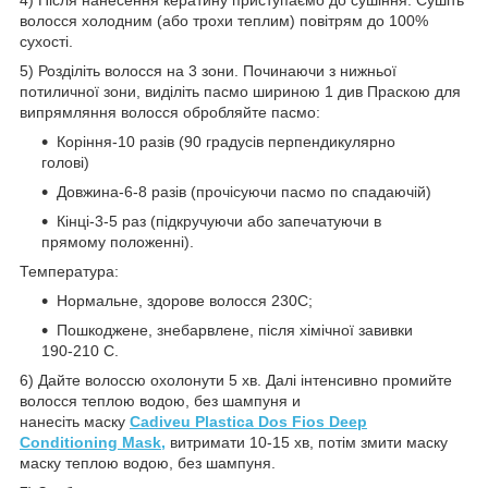
4) Після нанесення кератину приступаємо до сушіння. Сушіть
волосся холодним (або трохи теплим) повітрям до 100%
сухості.
5) Розділіть волосся на 3 зони. Починаючи з нижньої
потиличної зони, виділіть пасмо шириною 1 див Праскою для
випрямляння волосся обробляйте пасмо:
Коріння-10 разів (90 градусів перпендикулярно
голові)
Довжина-6-8 разів (прочісуючи пасмо по спадаючій)
Кінці-3-5 раз (підкручуючи або запечатуючи в
прямому положенні).
Температура:
Нормальне, здорове волосся 230С;
Пошкоджене, знебарвлене, після хімічної завивки
190-210 С.
6) Дайте волоссю охолонути 5 хв. Далі інтенсивно промийте
волосся теплою водою, без шампуня и
нанесіть маску
Cadiveu Plastica Dos Fios Deep
Conditioning Маsk,
витримати 10-15 хв, потім змити маску
мaску теплою водою, без шампуня.