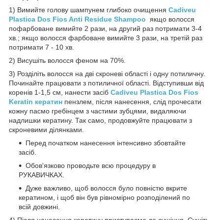
1) Вимийте голову шампунем глибоко очищення
Cadiveu
Plastica Dos Fios Anti Residue Shampoo
якщо волосся
пофарбоване вимийте 2 рази, на другий раз потримати 3-4
хв.; якщо волосся фарбоване вимийте 3 рази, на третій раз
потримати 7 - 10 хв.
2) Висушіть волосся феном на 70%.
3) Розділіть волосся на дві скроневі області і одну потиличну.
Починайте працювати з потиличної області. Відступивши від
коренів 1-1,5 см, нанести засіб
Cadiveu Plastica Dos Fios
Keratin кератин
пензлем, після нанесення, слід прочесати
кожну пасмо гребінцем з частими зубцями, видаляючи
надлишки кератину. Так само, продовжуйте працювати з
скроневими ділянками.
Перед початком нанесення інтенсивно збовтайте
засіб.
Обов'язково проводьте всю процедуру в
РУКАВИЧКАХ.
Дуже важливо, щоб волосся було повністю вкрите
кератином, і щоб він був рівномірно розподілений по
всій довжині.