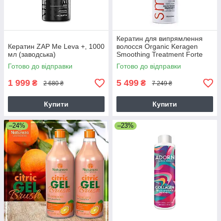
Кератин для випрямлення
Кератин ZAP Me Leva +, 1000
волосся Organic Keragen
мл (заводська)
Smoothing Treatment Forte
4%, 946 мл
Готово до відправки
Готово до відправки
1 999
5 499
₴
₴
2 680 ₴
7 249 ₴
Купити
Купити
–24%
–23%