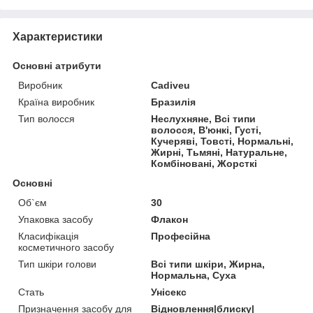
Характеристики
Основні атрибути
Виробник
Cadiveu
Країна виробник
Бразилія
Тип волосся
Неслухняне, Всі типи
волосся, В'юнкі, Густі,
Кучеряві, Товсті, Нормальні,
Жирні, Тьмяні, Натуральне,
Комбіновані, Жорсткі
Основні
Об`єм
30
Упаковка засобу
Флакон
Класифікація
Професійна
косметичного засобу
Тип шкіри голови
Всі типи шкіри, Жирна,
Нормальна, Суха
Стать
Унісекс
Призначення засобу для
Відновлення|блиску|