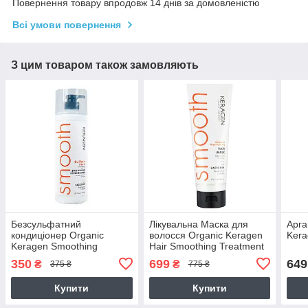
Повернення товару впродовж 14 днів за домовленістю
Всі умови повернення
З цим товаром також замовляють
Безсульфатний
Лікувальна Маска для
Арга
кондиціонер Organic
волосся Organic Keragen
Kera
Keragen Smoothing
Hair Smoothing Treatment
Conditioner з кератином,
Маѕк
350
699
649
₴
₴
375 ₴
775 ₴
250 г (розлив)
Купити
Купити