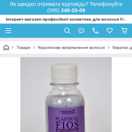
Як швидко отримати відповідь? Телефонуйте
(095)
240-20-09
Інтернет-магазин професійної косметики для волосся Happy
Товари
Кератинове випрямлення волосся
Кератин д