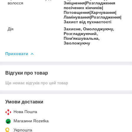
волосся
Зміцнення|Розгладження
посічених кінчиків|
Потовщення|Харчування|
Ламінування|Розгладження|
Захист від пухнастості
Дія
Захисне, Омолоджуючу,
Розгладжуючий,
Пом'якшувальна,
Зволожуючу
Приховати
Відгуки про товар
Ще немає відгуків про цей товар
Умови доставки
Нова Пошта
Магазини Rozetka
Укрпошта