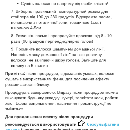
Сушіть волосся по напряму від особи клієнта!
Виберіть правильний температурний режим для
стайлера від 190 до 230 градусів. Відокремте пасма,
починаючи з потиличної зони, товщиною 1см. і
шириною 4-5см.
Розчешіть пасмо і пропрасуйте праскою: від 8 - 10
разів (90 градусів перпендикулярно голові)
Промийте волосся шампунем домашньої лінії.
Нанесіть маску домашньої лінії на всю довжину
волосся, не зачіпаючи шкіру голови. Залиште для
впливу на 5 хвилин.
Примітка:
після процедури, в домашніх умовах, волосся
сушать з використанням фена, для посилення ефекту
розсипчастості і блиску.
Процедура є завершеною. Відразу після процедури можна
виконувати будь-яку укладку: кучері, заплітати коси, робити
хвіст. Ефект випрямлення, насичення і реконструкції не
зміниться.
Для продовження ефекту після процедури
рекомендується використовувати
безсульфатний
догляд
(шампунь, кондиціонер) з кератином