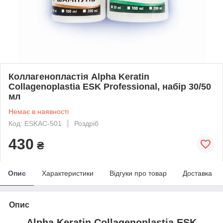
Коллагенопластія Alpha Keratin
Collagenoplastia ESK Professional, набір 30/50
мл
Немає в наявності
Код: ESKAС-501
Роздріб
430
₴
Опис
Характеристики
Відгуки про товар
Доставка
Опис
Alpha Keratin Collagenoplastia ESK