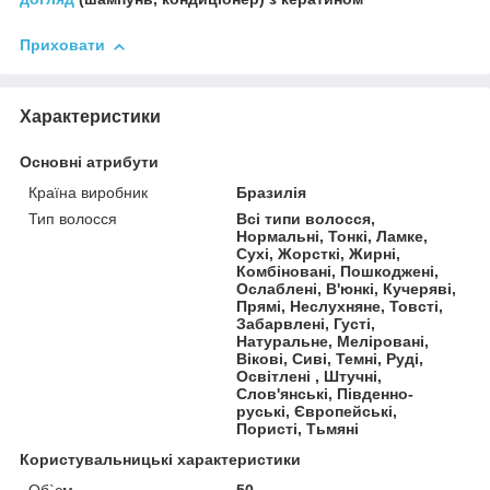
Приховати
Характеристики
Основні атрибути
Країна виробник
Бразилія
Тип волосся
Всі типи волосся,
Нормальні, Тонкі, Ламке,
Сухі, Жорсткі, Жирні,
Комбіновані, Пошкоджені,
Ослаблені, В'юнкі, Кучеряві,
Прямі, Неслухняне, Товсті,
Забарвлені, Густі,
Натуральне, Меліровані,
Вікові, Сиві, Темні, Руді,
Освітлені , Штучні,
Слов'янські, Південно-
руські, Європейські,
Пористі, Тьмяні
Користувальницькі характеристики
Об`єм
50