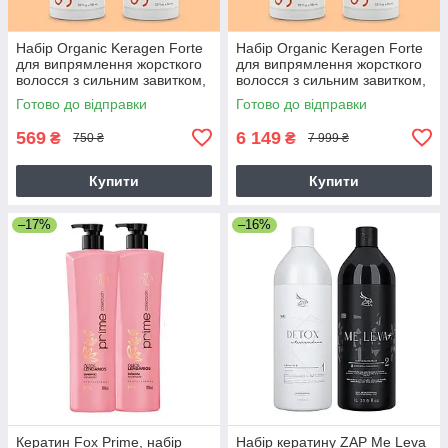
Набір Organic Keragen Forte
Набір Organic Keragen Forte
для випрямлення жорсткого
для випрямлення жорсткого
волосся з сильним завитком,
волосся з сильним завитком,
50 г (розлив)
2х946 мл
Готово до відправки
Готово до відправки
569
6 149
₴
₴
750 ₴
7 999 ₴
Купити
Купити
–17%
–16%
Кератин Fox Prime, набір
Набір кератину ZAP Me Leva