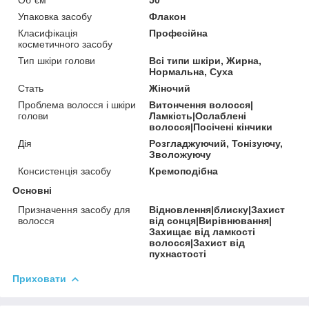
Упаковка засобу
Флакон
Класифікація
Професійна
косметичного засобу
Тип шкіри голови
Всі типи шкіри, Жирна,
Нормальна, Суха
Стать
Жіночий
Проблема волосся і шкіри
Витончення волосся|
голови
Ламкість|Ослаблені
волосся|Посічені кінчики
Дія
Розгладжуючий, Тонізуючу,
Зволожуючу
Консистенція засобу
Кремоподібна
Основні
Призначення засобу для
Відновлення|блиску|Захист
волосся
від сонця|Вирівнювання|
Захищає від ламкості
волосся|Захист від
пухнастості
Приховати