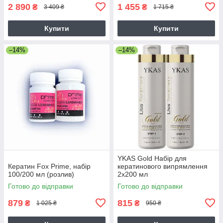
2 890
1 455
₴
₴
3 409 ₴
1 715 ₴
Купити
Купити
–14%
–14%
YKAS Gold Набір для
Кератин Fox Prime, набір
кератинового випрямлення
100/200 мл (розлив)
2х200 мл
Готово до відправки
Готово до відправки
879
815
₴
₴
1 025 ₴
950 ₴