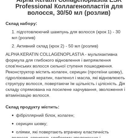
Professional Коллагенопластія для
волосся, 30/50 мл (розлив)
Склад набору:
підготовлюючий шампунь для волосся (крок 1) - 30
мл (розлив)
Активний склад (крок 2) - 50 мл (розлив)
ALPHA KERATIN COLLAGENOPLASTIA - мультиактивна
формула для глибокого відновлення і випрямлення
слов'янських волосся сильної ступеня пошкодження.
Реконструктор містить колаген, серицин (протеїни шовку),
гідролізований кератин, пантенoл і масла, які відновлюють
структуру волосся, повертаючи їм щільність і цілісність. Дія
складу спрямована на посилене харчування, зволоження і
вітамінізацію волосся.
Склад продукту містить:
фібріллярний білок, колаген;
серицин шовку;
оліями, які повертають втрачену еластичність
волосся, сприяють глибокому зволоженню і