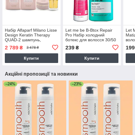
Набір Alfaparf Milano Lisse
Let me be B-Btox Repair
Let 
Design Keratin Therapy
Pro Набір холодний
Mati
QUAD-2 шампунь,
ботекс для волосся 30/50
воло
кондиціонер, маска,
мл (розлив)
(роз
2 789
239
199
₴
₴
3 478 ₴
олійка для волосся
2x250+200+50 мл
Купити
Купити
Акційні пропозиції та новинки
–24%
–23%