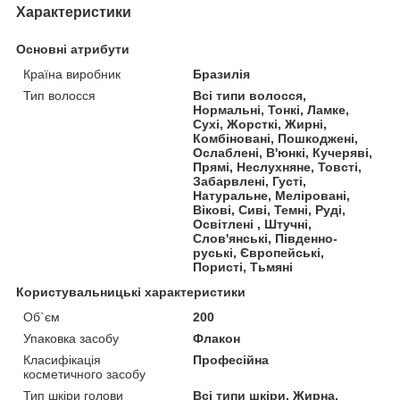
Характеристики
Основні атрибути
Країна виробник
Бразилія
Тип волосся
Всі типи волосся,
Нормальні, Тонкі, Ламке,
Сухі, Жорсткі, Жирні,
Комбіновані, Пошкоджені,
Ослаблені, В'юнкі, Кучеряві,
Прямі, Неслухняне, Товсті,
Забарвлені, Густі,
Натуральне, Меліровані,
Вікові, Сиві, Темні, Руді,
Освітлені , Штучні,
Слов'янські, Південно-
руські, Європейські,
Пористі, Тьмяні
Користувальницькі характеристики
Об`єм
200
Упаковка засобу
Флакон
Класифікація
Професійна
косметичного засобу
Тип шкіри голови
Всі типи шкіри, Жирна,