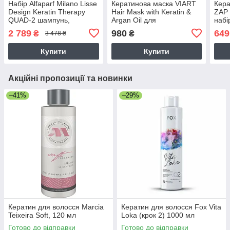
Набір Alfaparf Milano Lisse
Кератинова маска VIART
Кера
Design Keratin Therapy
Hair Mask with Keratin &
ZAP 
QUAD-2 шампунь,
Argan Oil для
набі
кондиціонер, маска,
фарбованого волосся,
2 789
980
649
₴
₴
3 478 ₴
олійка для волосся
200 мл
2x250+200+50 мл
Купити
Купити
Акційні пропозиції та новинки
–41%
–29%
Кератин для волосся Marcia
Кератин для волосся Fox Vita
Teixeira Soft, 120 мл
Loka (крок 2) 1000 мл
Готово до відправки
Готово до відправки