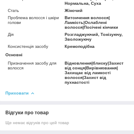
Нормальна, Суха
Стать
Жіночий
Проблема волосся і шкіри
Витончення волосся|
голови
Ламкість|Ослаблені
волосся|Посічені кінчики
Дія
Розгладжуючий, Тонізуючу,
Зволожуючу
Консистенція засобу
Кремоподібна
Основні
Призначення засобу для
Відновлення|блиску|Захист
волосся
від сонця|Вирівнювання|
Захищає від ламкості
волосся|Захист від
пухнастості
Приховати
Відгуки про товар
Ще немає відгуків про цей товар