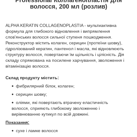
волосся, 200 мл (розлив)
ALPHA KERATIN COLLAGENOPLASTIA - мультиактивна
формула для глибокого відновлення і випрямлення
слов'янських волосся сильної ступеня пошкодження.
Реконструктор містить колаген, серицин (протеїни шовку),
гідролізований кератин, пантенoл і масла, які відновлюють
структуру волосся, повертаючи їм щільність і цілісність. Дія
складу спрямована на посилене харчування, зволоження і
вітамінізацію волосся.
Склад продукту містить:
фибрилярний білок, колаген;
серицин шовку;
оліями, які повертають втрачену еластичність
волосся, сприяють глибокому зволоженню і
вирівнюванню кутикул по всій довжині.
Показання:
сухе і ламке волосся