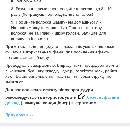
шириною 4-5см.
Розчешіть пасмо і пропрасуйте праскою: від 8 - 10
разів (90 градусів перпендикулярно голові)
Промийте волосся шампунем домашньої лінії.
Нанесіть маску домашньої лінії на всю довжину
волосся, не зачіпаючи шкіру голови. Залиште для
впливу на 5 хвилин.
Примітка:
після процедури, в домашніх умовах, волосся
сушать з використанням фена, для посилення ефекту
розсипчастості і блиску.
Процедура є завершеною. Відразу після процедури можна
виконувати будь-яку укладку: кучері, заплітати коси, робити
хвіст. Ефект випрямлення, насичення і реконструкції не
зміниться.
Для продовження ефекту після процедури
рекомендується використовувати
безсульфатний
догляд
(шампунь, кондиціонер) з кератином
Приховати