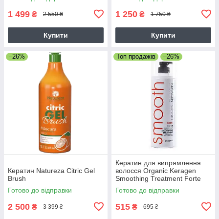
1 499
1 250
₴
₴
2 550 ₴
1 750 ₴
Купити
Купити
–26%
Топ продажів
–26%
Кератин для випрямлення
Кератин Natureza Citric Gel
волосся Organic Keragen
Brush
Smoothing Treatment Forte
4%, 50 г (розлив)
Готово до відправки
Готово до відправки
2 500
515
₴
₴
3 399 ₴
695 ₴