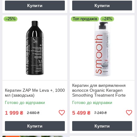
Купити
Купити
–25%
Топ продажів
–24%
Кератин для випрямлення
Кератин ZAP Me Leva +, 1000
волосся Organic Keragen
мл (заводська)
Smoothing Treatment Forte
4%, 946 мл
Готово до відправки
Готово до відправки
1 999
5 499
₴
₴
2 680 ₴
7 249 ₴
Купити
Купити