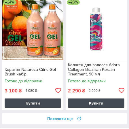
–24%
–23%
Колаген для волосся Adorn
Кератин Natureza Citric Gel
Collagen Brazilian Keratin
Brush набір
Treatment, 90 мл
Готово до відправки
Готово до відправки
3 100
2 290
₴
₴
4 080 ₴
2 990 ₴
Купити
Купити
Показати ще