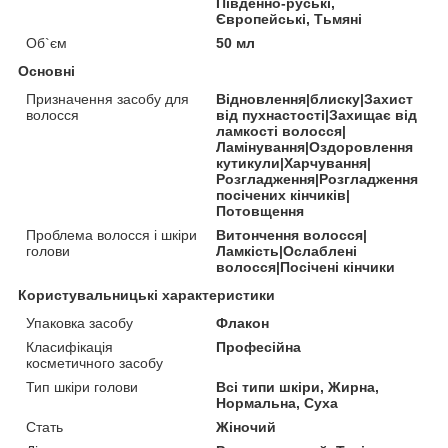
Південно-руські,
Європейські, Тьмяні
Об`єм
50 мл
Основні
Призначення засобу для
Відновлення|блиску|Захист
волосся
від пухнастості|Захищає від
ламкості волосся|
Ламінування|Оздоровлення
кутикули|Харчування|
Розгладження|Розгладження
посічених кінчиків|
Потовщення
Проблема волосся і шкіри
Витончення волосся|
голови
Ламкість|Ослаблені
волосся|Посічені кінчики
Користувальницькі характеристики
Упаковка засобу
Флакон
Класифікація
Професійна
косметичного засобу
Тип шкіри голови
Всі типи шкіри, Жирна,
Нормальна, Суха
Стать
Жіночий