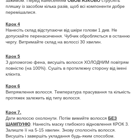
зажимом. Перед нанесенням
ОБОВ'ЯЗКОВО
струсніть
пляшку із засобом кілька разів, щоб всі компоненти добре
перемішалися.
Крок 4
Нанесіть склад відступаючи від шкіри голови 1 див. Не
допускайте перенасичення. Чубчик обробляється в останню
чергу. Витримайте склад на волоссі 30 хвилин.
Крок 5
З допомогою фена, висушіть волосся ХОЛОДНИМ повітрям
повністю (на 100%). Сушіть в протилежну сторону від імені
клієнта.
Крок 6
Випрямлення волосся. Температура прасування та кількість
протяжек залежить від типу волосся.
Крок 7.
Дати волоссю охолонути. Потім вимийте волосся
БЕЗ
ШАМПУНЮ
. Нанесіть маску глибокого відновлення КРОК 3.
Залиште її на 5-15 хвилин. Знову сполосніть волосся.
Висушіть і завершіть укладання будь-яким способом.