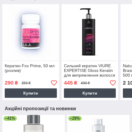
Кератин Fox Prime, 50 мл
Сильний кератин VIURE
Natu
(розлив)
EXPERTISE Gloss Keratin
Bras
для випрямлення волосся
500 
50 г (в розлив)
290
445
2 1
₴
₴
359 ₴
490 ₴
Купити
Купити
Акційні пропозиції та новинки
–41%
–29%