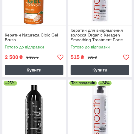
Кератин для випрямлення
Кератин Natureza Citric Gel
волосся Organic Keragen
Brush
Smoothing Treatment Forte
4%, 50 г (розлив)
Готово до відправки
Готово до відправки
2 500
515
₴
₴
3 399 ₴
695 ₴
Купити
Купити
–25%
Топ продажів
–24%