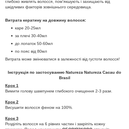
глибоко живлять волосся, пом'якшують і захищають від
шкідливих факторів зовнішнього середовища.
Витрата кератину на довжину волосся:
каре 20-25мл
за плечі 30-40мл
до лопаток 50-60мл
по пояс від 80мл
Витрата може змінюватися в залежності від густоти волосся!
Інструкція по застосуванню Natureza Natureza Cacau do
Brasil
Крок 1
Вимити голову шампунем глибокого очищення 2-3 рази.
Крок 2
Висушити волосся феном на 100%.
Крок 3
Розділіть волосся на 6 рівних частин і закріпіть кожну