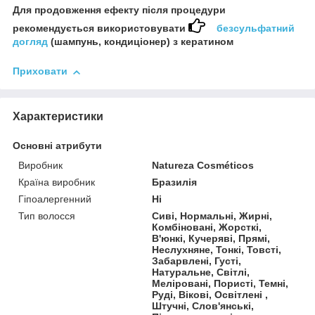
Для продовження ефекту після процедури
рекомендується використовувати
безсульфатний
догляд
(шампунь, кондиціонер) з кератином
Приховати
Характеристики
Основні атрибути
Виробник
Natureza Cosméticos
Країна виробник
Бразилія
Гіпоалергенний
Ні
Тип волосся
Сиві, Нормальні, Жирні,
Комбіновані, Жорсткі,
В'юнкі, Кучеряві, Прямі,
Неслухняне, Тонкі, Товсті,
Забарвлені, Густі,
Натуральне, Світлі,
Меліровані, Пористі, Темні,
Руді, Вікові, Освітлені ,
Штучні, Слов'янські,