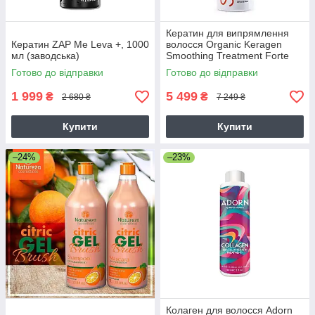
Кератин для випрямлення
Кератин ZAP Me Leva +, 1000
волосся Organic Keragen
мл (заводська)
Smoothing Treatment Forte
4%, 946 мл
Готово до відправки
Готово до відправки
1 999
5 499
₴
₴
2 680 ₴
7 249 ₴
Купити
Купити
–24%
–23%
Колаген для волосся Adorn