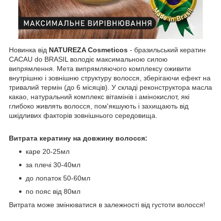
Новинка від
NATUREZA Cosmeticos
- бразильський кератин
CACAU do BRASIL володіє максимальною силою
випрямлення. Мета випрямляючого комплексу оживити
внутрішню і зовнішню структуру волосся, зберігаючи ефект на
тривалий термін (до 6 місяців). У складі реконструктора масла
какао, натуральний комплекс вітамінів і амінокислот, які
глибоко живлять волосся, пом'якшують і захищають від
шкідливих факторів зовнішнього середовища.
Витрата кератину на довжину волосся:
каре 20-25мл
за плечі 30-40мл
до лопаток 50-60мл
по пояс від 80мл
Витрата може змінюватися в залежності від густоти волосся!