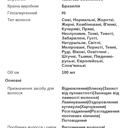
Країна виробник
Бразилія
Гіпоалергенний
Ні
Тип волосся
Сиві, Нормальні, Жорсткі,
Жирні, Комбіновані, В'юнкі,
Кучеряві, Прямі,
Неслухняне, Тонкі, Товсті,
Забарвлені, Густі,
Натуральне, Світлі,
Меліровані, Пористі, Темні,
Руді, Вікові, Освітлені ,
Штучні, Тьмяні, Південно-
руські, Європейські,
Слов'янські
Об`єм
100 мл
Основні
Призначення засобу для
Відновлення|блиску|Захист
волосся
від пухнастості|Захищає від
ламкості волосся|
Ламінування|Оздоровлення
кутикули|Харчування|
Розгладження|Розгладження
посічених кінчиків|
Потовщення
Проблема волосся і шкіри
Витончення волосся|