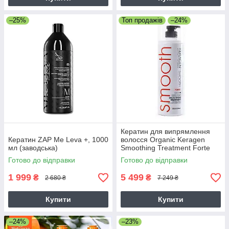
–25%
Топ продажів
–24%
Кератин для випрямлення
Кератин ZAP Me Leva +, 1000
волосся Organic Keragen
мл (заводська)
Smoothing Treatment Forte
4%, 946 мл
Готово до відправки
Готово до відправки
1 999
5 499
₴
₴
2 680 ₴
7 249 ₴
Купити
Купити
–24%
–23%