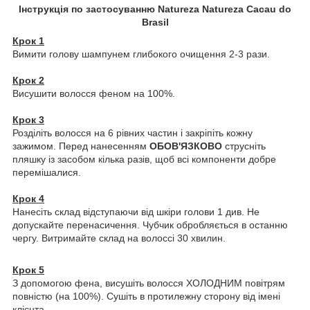
Інструкція по застосуванню Natureza Natureza Cacau do
Brasil
Крок 1
Вимити голову шампунем глибокого очищення 2-3 рази.
Крок 2
Висушити волосся феном на 100%.
Крок 3
Розділіть волосся на 6 рівних частин і закріпіть кожну
зажимом. Перед нанесенням
ОБОВ'ЯЗКОВО
струсніть
пляшку із засобом кілька разів, щоб всі компоненти добре
перемішалися.
Крок 4
Нанесіть склад відступаючи від шкіри голови 1 див. Не
допускайте перенасичення. Чубчик обробляється в останню
чергу. Витримайте склад на волоссі 30 хвилин.
Крок 5
З допомогою фена, висушіть волосся ХОЛОДНИМ повітрям
повністю (на 100%). Сушіть в протилежну сторону від імені
клієнта.