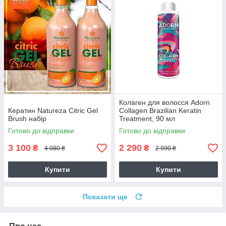
Колаген для волосся Adorn
Кератин Natureza Citric Gel
Collagen Brazilian Keratin
Brush набір
Treatment, 90 мл
Готово до відправки
Готово до відправки
3 100
2 290
₴
₴
4 080 ₴
2 990 ₴
Купити
Купити
Показати ще