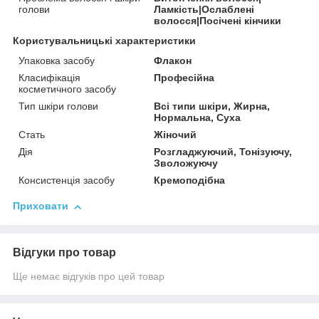
голови
Ламкість|Ослаблені
волосся|Посічені кінчики
Користувальницькі характеристики
Упаковка засобу
Флакон
Класифікація
Професійна
косметичного засобу
Тип шкіри голови
Всі типи шкіри, Жирна,
Нормальна, Суха
Стать
Жіночий
Дія
Розгладжуючий, Тонізуючу,
Зволожуючу
Консистенція засобу
Кремоподібна
Приховати
Відгуки про товар
Ще немає відгуків про цей товар