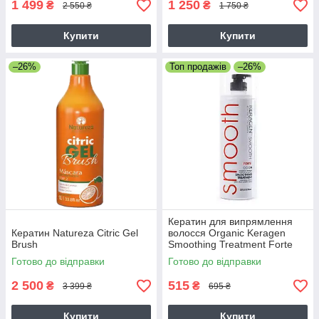
1 499
1 250
₴
₴
2 550 ₴
1 750 ₴
Купити
Купити
–26%
Топ продажів
–26%
Кератин для випрямлення
Кератин Natureza Citric Gel
волосся Organic Keragen
Brush
Smoothing Treatment Forte
4%, 50 г (розлив)
Готово до відправки
Готово до відправки
2 500
515
₴
₴
3 399 ₴
695 ₴
Купити
Купити