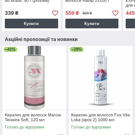
do Brasil, 50 г (розлив)
волосся Набір 2х100 г
EXPE
для 
50 г
339
559
445
₴
₴
600 ₴
Купити
Купити
Акційні пропозиції та новинки
–41%
–29%
Кератин для волосся Marcia
Кератин для волосся Fox Vita
Teixeira Soft, 120 мл
Loka (крок 2) 1000 мл
Готово до відправки
Готово до відправки