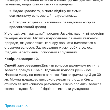
та живить, надає блиску тьмяним прядкам.
Надає красивого, рівного відтінку не тільки
освітленному волоссю а й натуральному..
Створює яскравий, насичений лавандовий колір та
пролонгований догляд.
У складі:
олія макадамії, кератин Juvexin, пшеничні прoтeїни
та жирнi кислоти. Містить водорозчинні пігменти кaтіoнної
природи, які дозволяють кольору повністю вимиватися зі
структури волосся. Застосування маски робить волосся
гладким, еластичним, блискучим і слухняним.
Колір: лавандовий.
Спосіб застосування:
Вимити волосся шампунем по типу
волосся бренду GKhair. Підсушити волосся рушником.
Нанести маску на вологе волосся. Час витримки від 3 до 30
хв. Можна додатково використовувати тепло для більш
стійкого та інтенсивного результату. Рясно промити волосся
теплою водою. За необхідністю виконати укладання.
Приховати