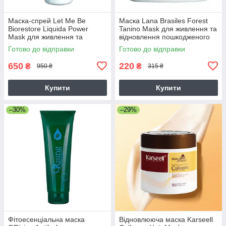
Маска-спрей Let Me Be
Маска Lana Brasiles Forest
Biorestore Liquida Power
Tanino Mask для живлення та
Mask для живлення та
відновлення пошкодженого
зволоження волосся, 260 мл
волосся 50 г
Готово до відправки
Готово до відправки
650
220
₴
₴
950 ₴
315 ₴
Купити
Купити
–30%
–29%
Фітоесенціальна маска
Відновлююча маска Karseell