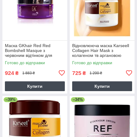
Маска GKhair Red Red
Відновлююча маска Karseell
Bombshell Masque з
Collagen Hair Mask з
червоним відтінком для
колагеном тв аргановою
фарбованого волосся 200 мл
олією для сухого волосся,
Готово до відправки
Готово до відправки
500 мл
924
725
₴
₴
1 883 ₴
1 200 ₴
Купити
Купити
–39%
–34%