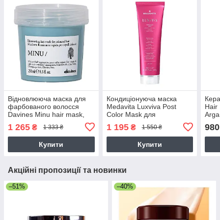
Відновлююча маска для
Кондиціонуюча маска
Кера
фарбованого волосся
Medavita Luxviva Post
Hair
Davines Minu hair mask,
Color Mask для
Arga
250 мл
фарбованого волосся
фарб
1 265
1 195
980
₴
₴
1 333 ₴
1 550 ₴
(кислий p.H 2,8), 150 мл
200 
Купити
Купити
Акційні пропозиції та новинки
–51%
–40%