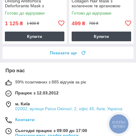
ORising Antiforfora
Collagen Hair Mask з
Deforforante Mask з
колагеном тв аргановою
екстактом берези проти лупи,
олією для сухого волосся,
Готово до відправки
Готово до відправки
250 мл
250 г (розлив)
1 125
499
₴
₴
1 600 ₴
700 ₴
Купити
Купити
Показати ще
Про нас
99% позитивних з 885 відгуків за рік
Працює з 12.03.2012
м. Київ
02002, вулиця Раїси Окіпної, 2, офіс 45, Київ, Україна
Контакти
КНОПКА
ЗВ'ЯЗКУ
Сьогодні працює з 09:00 до 17:00
Показати весь графік роботи