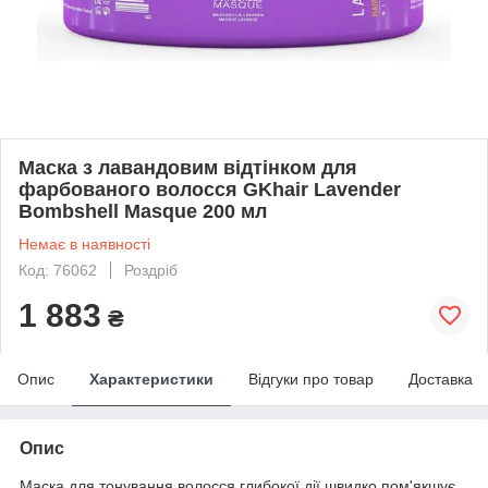
Маска з лавандовим відтінком для
фарбованого волосся GKhair Lavender
Bombshell Masque 200 мл
Немає в наявності
Код: 76062
Роздріб
1 883
₴
Опис
Характеристики
Відгуки про товар
Доставка
Опис
Маска для тонування волосся глибокої дії швидко пом'якшує