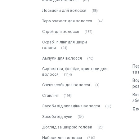
87
Лосьйони для волосся
58
Термозахист для волосся
42
Спрей для волосся
157
Скраб і пілінг для шкіри
голови
24
Ампули для волосся
40
Пер
Сироватки, флюїди, кристали для
та 
волосся
114
Во
Спецзасоби для волосся
1
роз
Він
Стайлінг
198
зб
Засоби від випадіння волосся
56
Ос
Засоби від лупи
34
Догляд за шкірою голови
23
Набори для волосся
610