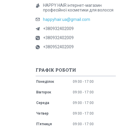
HAPPY HAIR інтернет-магазин
професійної косметики для волосся
happyhair.ua@gmail.com
+380932402009
+380932402009
+380952402009
ГРАФІК РОБОТИ
Понеділок
09:00
17:00
Вівторок
09:00
17:00
Середа
09:00
17:00
Четвер
09:00
17:00
Пʼятниця
09:00
17:00