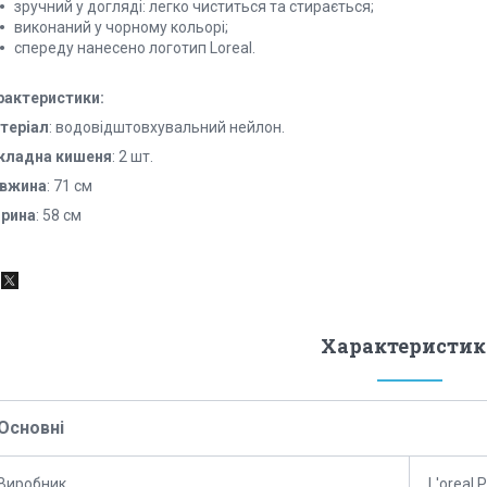
зручний у догляді: легко чиститься та стирається;
виконаний у чорному кольорі;
спереду нанесено логотип Loreal.
рактеристики:
теріал
: водовідштовхувальний нейлон.
кладна кишеня
: 2 шт.
вжина
: 71 см
рина
: 58 см
Характеристик
Основні
Виробник
L'oreal 