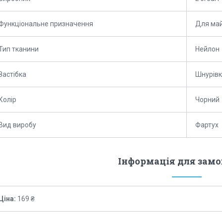
Функціональне призначення
Для ма
Тип тканини
Нейлон
Застібка
Шнурів
Колір
Чорний
Вид виробу
Фартух
Інформація для зам
Ціна:
169 ₴