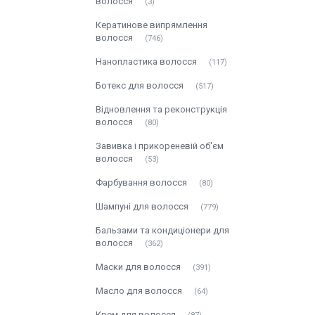
волосся
3
Кератинове випрямлення
волосся
746
Нанопластика волосся
117
Ботекс для волосся
517
Відновлення та реконструкція
волосся
80
Завивка і прикореневій об'єм
волосся
53
Фарбування волосся
80
Шампуні для волосся
779
Бальзами та кондиціонери для
волосся
362
Маски для волосся
391
Масло для волосся
64
Крем для волосся