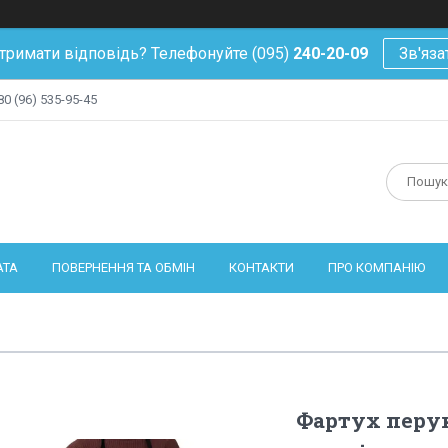
тримати відповідь? Телефонуйте (095)
240-20-09
Зв'яза
80 (96) 535-95-45
АТА
ПОВЕРНЕННЯ ТА ОБМІН
КОНТАКТИ
ПРО КОМПАНІЮ
Фартух перу