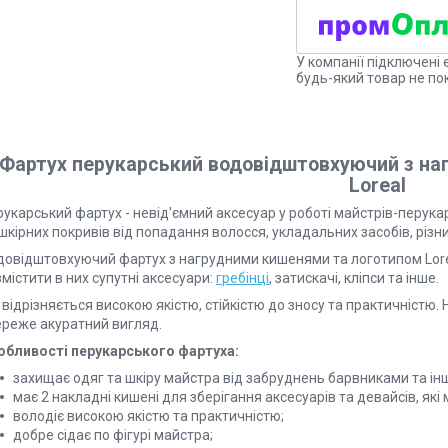
У компанії підключені 
будь-який товар не по
Фартух перукарський водовідштовхуючий з на
Loreal
укарський фартух - невід'ємний аксесуар у роботі майстрів-перукар
шкірних покривів від попадання волосся, укладальних засобів, різн
довідштовхуючий фартух з нагрудними кишенями та логотипом Lorea
містити в них супутні аксесуари:
гребінці
, затискачі, кліпси та інше.
 відрізняється високою якістю, стійкістю до зносу та практичністю.
ереже акуратний вигляд.
обливості перукарського фартуха:
захищає одяг та шкіру майстра від забруднень барвниками та ін
має 2 накладні кишені для зберігання аксесуарів та девайсів, які
володіє високою якістю та практичністю;
добре сідає по фігурі майстра;