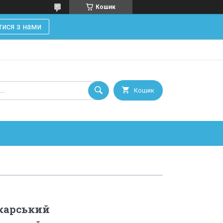
Кошик
тися з нами
Кошик
карський