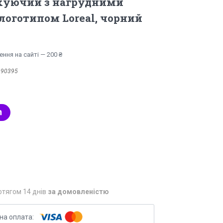
хуючий з нагрудними
логотипом Loreal, чорний
ння на сайті — 200 ₴
:
90395
отягом 14 днів
за домовленістю