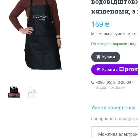
водовідштов
кишенями, з 
169 ₴
Мінімальна сума замовле
Готово до відправки
Код
Купити
Купити з
+380 (95) 240-20-09
Відділ продажу
повернення товару пр