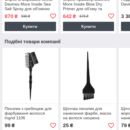
Davines More Inside Sea
More Inside Blow Dry
Davi
Salt Spray для об'ємних
Primer для об'єму та
вільних укладок 250 мл
структурування волосся
870
642
3 3
₴
₴
930 ₴
675 ₴
100 мл
Купити
Купити
Подібні товари компанії
Пензлик з гребінцем для
Щіточка пензлик для
Щіто
фарбування волосся
нанесення фарби, масок
жор
Ingrid 1106
на волося скошена
нане
щетина 22 см чорна
фарб
99
25
79
₴
₴
широ