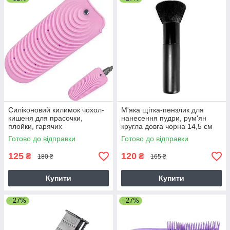
Силіконовий килимок чохол-
М'яка щітка-пензлик для
кишеня для прасочки,
нанесення пудри, рум'ян
плойки, гарячих
кругла довга чорна 14,5 см
перукарських інструментів
Готово до відправки
Готово до відправки
10х20 см (рожевий)
125
120
₴
₴
180 ₴
165 ₴
Купити
Купити
–27%
–27%