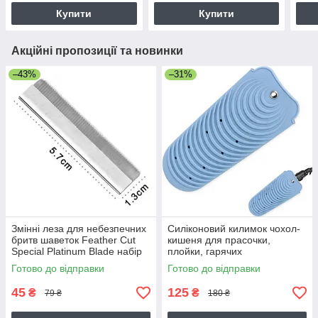
Купити
Купити
Акційні пропозиції та новинки
–43%
–31%
Змінні леза для небезпечних
Силіконовий килимок чохол-
бритв шаветок Feather Cut
кишеня для прасочки,
Special Platinum Blade набір
плойки, гарячих
10 шт
перукарських інструментів
Готово до відправки
Готово до відправки
10х20 см (блакитний)
45
125
₴
₴
79 ₴
180 ₴