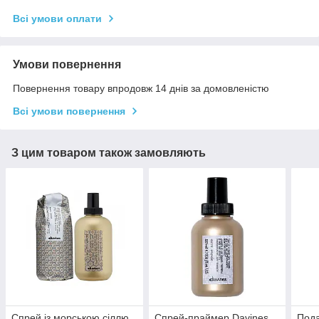
Всі умови оплати
Умови повернення
Повернення товару впродовж 14 днів за домовленістю
Всі умови повернення
З цим товаром також замовляють
Спрей із морською сіллю
Спрей-прaймер Davines
Пода