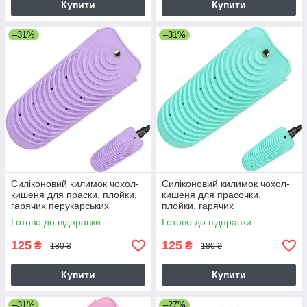
Купити
Купити
–31%
–31%
Силіконовий килимок чохол-
Силіконовий килимок чохол-
кишеня для праски, плойки,
кишеня для прасочки,
гарячих перукарських
плойки, гарячих
інструментів 10х20 см
перукарських інструментів
Готово до відправки
Готово до відправки
(фіолетовий)
10х20 см (бірюзовий)
125
125
₴
₴
180 ₴
180 ₴
Купити
Купити
–31%
–27%