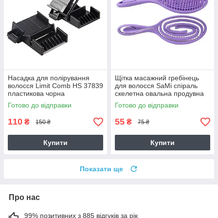
Насадка для полірування
Щітка масажний гребінець
волосся Limit Comb HS 37839
для волосся SaMi спіраль
пластикова чорна
скелетна овальна продувна
(фіолетова)
Готово до відправки
Готово до відправки
110
55
₴
₴
150 ₴
75 ₴
Купити
Купити
Показати ще
Про нас
99% позитивних з 885 відгуків за рік