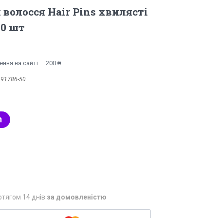
волосся Hair Pins хвилясті
50 шт
ння на сайті — 200 ₴
:
91786-50
отягом 14 днів
за домовленістю