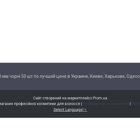
0 мм чорні 50 шт по лучшей цене в Украине, Киеве, Харькове, Одесс
Сайт створений на маркетплейсі
Prom.ua
HAPPY HAIR інтернет-магазин професійної косметики для волосся |
Поскаржитися на контент
|
Полі
Select Language
▼