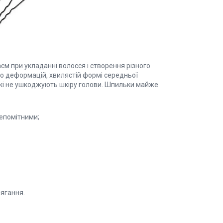
см при укладанні волосся і створення різного
 до деформацій, хвилястій формі середньої
 які не ушкоджують шкіру голови. Шпильки майже
непомітними;
ягання.