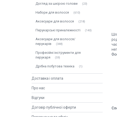
Догляд за шкірою голови
23
Набори для волосся
610
Аксесуари для волосся
218
Перукарські приналежності
140
Шпи
Аксесуари для волосся/
род
перукарів
ча
348
неп
Професійні інструменти для
Ос
перукаря
59
Дрібна побутова техніка
1
Доставка і оплата
Про нас
Відгуки
Договір публічної оферти
Сп