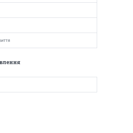
риття
овлення