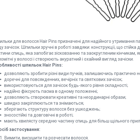
льки для волосся Hair Pins призначені для надійного утримання па
у зачісок. Шпильки зручні в роботі завдяки: конструкції, що стійка
стини спиць, яка запобігає зісковзанню та заокругленим кінчикам,
омітні у волоссі і створюють акуратний і охайний вигляд зачіски.
обливості шпильок Hair Pins:
дозволяють зробити різні види пучків, залишаючись практично 
доречні для повсякденних, вечірніх та святкових зачісок;
використовуються для зачісок будь-якого рівня складності;
надійно фіксують пасма в одному положенні;
дозволяють створювати креативні та неординарні образи;
швидко закріплюються та знімаються;
зберігають структуру волосся без ушкоджень;
зносостійкі та довговічні в роботі;
мають хвилясту середню частину спиць для більш щільного прил
осіб застосування:
Вимити, висушити та розчесати волосся.