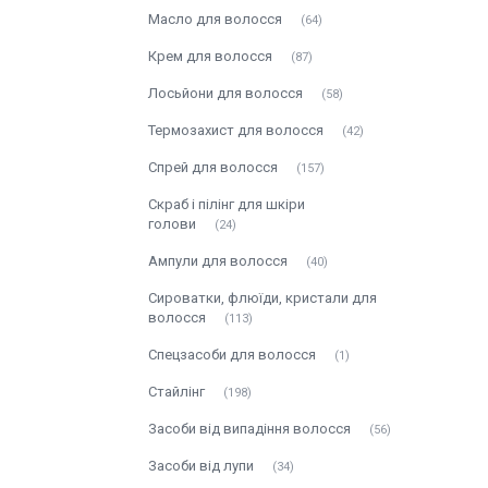
Масло для волосся
64
Крем для волосся
87
Лосьйони для волосся
58
Термозахист для волосся
42
Спрей для волосся
157
Скраб і пілінг для шкіри
голови
24
Ампули для волосся
40
Сироватки, флюїди, кристали для
волосся
113
Спецзасоби для волосся
1
Стайлінг
198
Засоби від випадіння волосся
56
Засоби від лупи
34