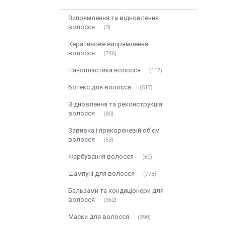
Випрямлення та відновлення
волосся
3
Кератинове випрямлення
волосся
746
Нанопластика волосся
117
Ботекс для волосся
517
Відновлення та реконструкція
волосся
80
Завивка і прикореневій об'єм
волосся
53
Фарбування волосся
80
Шампуні для волосся
778
Бальзами та кондиціонери для
волосся
362
Маски для волосся
390