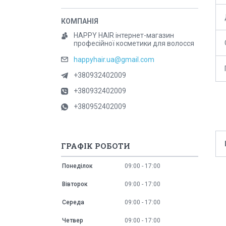
HAPPY HAIR інтернет-магазин
професійної косметики для волосся
happyhair.ua@gmail.com
+380932402009
+380932402009
+380952402009
ГРАФІК РОБОТИ
Понеділок
09:00
17:00
Вівторок
09:00
17:00
Середа
09:00
17:00
Четвер
09:00
17:00