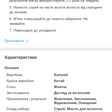
результатів маску використовуйте 1-2 рази на тиждень.
Нанесіть спрей на чисте вологе волосся від середини
до кінчиків.
М'яко помасажуйте до повного вбирання. Не
змивайте.
Переходьте до укладання.
Приховати
Характеристики
Основні
Виробник
Karseell
Країна виробник
Китай
Стать
Жіноча
Застосування
Догляд за волоссям
Призначення і результат
Живлення, Зволоження,
Відновлення, Очищення
Склад набору
Спрей, Масло для волосся,