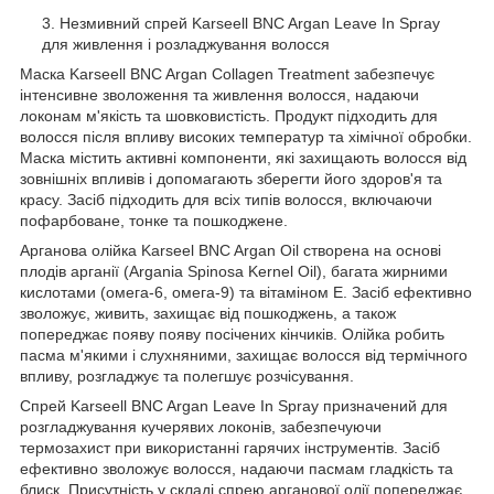
Незмивний спрей Karseell BNC Argan Leave In Spray
для живлення і розладжування волосся
Маска Karseell BNC Argan Collagen Treatment забезпечує
інтенсивне зволоження та живлення волосся, надаючи
локонам м'якість та шовковистість. Продукт підходить для
волосся після впливу високих температур та хімічної обробки.
Маска містить активні компоненти, які захищають волосся від
зовнішніх впливів і допомагають зберегти його здоров'я та
красу. Засіб підходить для всіх типів волосся, включаючи
пофарбоване, тонке та пошкоджене.
Арганова олійка Karseel BNC Argan Oil створена на основі
плодів арганії (Argania Spinosa Kernel Oil), багата жирними
кислотами (омега-6, омега-9) та вітаміном E. Засіб ефективно
зволожує, живить, захищає від пошкоджень, а також
попереджає появу появу посічених кінчиків. Олійка робить
пасма м'якими і слухняними, захищає волосся від термічного
впливу, розгладжує та полегшує розчісування.
Спрей Karseell BNC Argan Leave In Spray призначений для
розгладжування кучерявих локонів, забезпечуючи
термозахист при використанні гарячих інструментів. Засіб
ефективно зволожує волосся, надаючи пасмам гладкість та
блиск. Присутність у складі спрею арганової олії попереджає