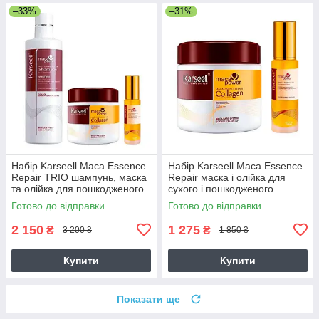
–33%
–31%
Набір Karseell Мaca Essence
Набір Karseell Мaca Essence
Repair TRIO шампунь, маска
Repair маска і олійка для
та олійка для пошкодженого
сухого і пошкодженого
волосся, 500/500/50 мл
волосся, 500/50 мл
Готово до відправки
Готово до відправки
2 150
1 275
₴
₴
3 200 ₴
1 850 ₴
Купити
Купити
Показати ще