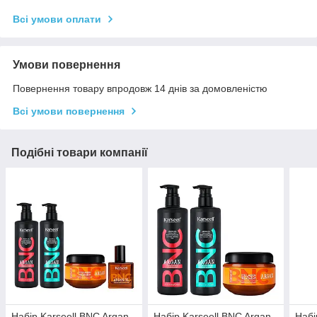
Всі умови оплати
Умови повернення
Повернення товару впродовж 14 днів за домовленістю
Всі умови повернення
Подібні товари компанії
Набір Karseell BNC Argan
Набір Karseell BNC Argan
Набі