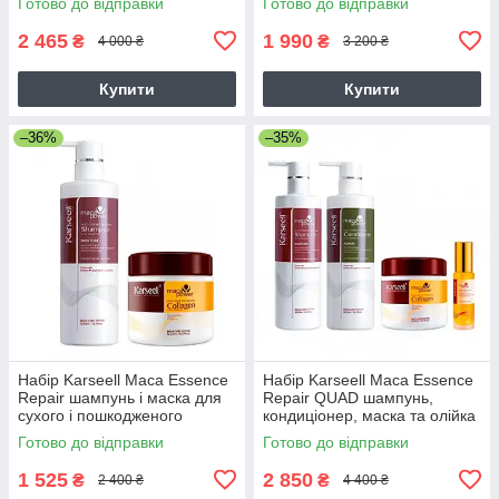
Готово до відправки
Готово до відправки
500/500/50 мл
2 465
1 990
₴
₴
4 000 ₴
3 200 ₴
Купити
Купити
–36%
–35%
Набір Karseell Мaca Essence
Набір Karseell Мaca Essence
Repair шампунь і маска для
Repair QUAD шампунь,
сухого і пошкодженого
кондиціонер, маска та олійка
волосся, 2х500 мл
для волосся, 3х500/50 мл
Готово до відправки
Готово до відправки
1 525
2 850
₴
₴
2 400 ₴
4 400 ₴