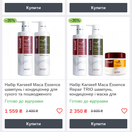
Купити
Купити
–35%
–35%
Набір Karseell Мaca Essence
Набір Karseell Мaca Essence
шампунь і кондиціонер для
Repair TRIO шампунь,
сухого та пошкодженого
кондиціонер і маска для
волосся, 2х500 мл
сухого і пошкодженого
Готово до відправки
Готово до відправки
волосся, 3х500 мл
1 559
2 350
₴
₴
2 400 ₴
3 600 ₴
Купити
Купити