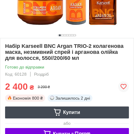
Набір Karseell BNC Argan TRIO-2 колагенова
маска, незмивний спрей і арганова олійка
для волосся, 550//200/60 мл
Готово до відправки
Код: 60128
Роздріб
2 400
₴
3 200 ₴
Економія
800 ₴
Залишилось
2 дні
Купити
або
Купити з