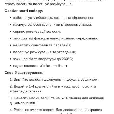
втрату вологи та полегшує розчісування.
Особливості набору:
забезпечує глибоке зволоження та відновлення;
насичує волосся корисними мікроелементами;
сприяє регенерації волосся;
захищає від факторів навколишнього середовища;
не містить сульфатів та парабенів;
полегшує розчісування та укладання;
захищає від температури до 230°C;
надає волоссю м'якість та блиск.
Спосіб застосування:
Вимийте волосся шампунем і підсушіть рушником.
Додайте 1-4 краплі олійки в маску, щоб посилити
ефект відновлення.
Нанесіть маску, залиште на 5-10 хвилин для активації
дії компонентів.
Ретельно змийте водою. Для досягнення найкращих