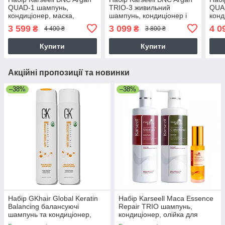
QUAD-1 шампунь,
TRIO-3 живильний
QUA
кондиціонер, маска,
шампунь, кондиціонер і
конд
арганова олійка для
колагенова маска для
незм
3 599
3 099
4 0
₴
₴
4 400 ₴
3 800 ₴
волосся, 500//500/550/60
волосся, 500//500/550 мл
воло
мл
мл
Купити
Купити
Акційні пропозиції та новинки
–38%
–38%
Набір GKhair Global Keratin
Набір Karseell Мaca Essence
Balancing балансуючі
Repair TRIO шампунь,
шампунь та кондиціонер,
кондиціонер, олійка для
2х300 мл
пошкодженого волосся,