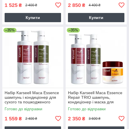
1 525
2 850
₴
₴
2 400 ₴
4 400 ₴
Купити
Купити
–35%
–35%
Набір Karseell Мaca Essence
Набір Karseell Мaca Essence
шампунь і кондиціонер для
Repair TRIO шампунь,
сухого та пошкодженого
кондиціонер і маска для
волосся, 2х500 мл
сухого і пошкодженого
Готово до відправки
Готово до відправки
волосся, 3х500 мл
1 559
2 350
₴
₴
2 400 ₴
3 600 ₴