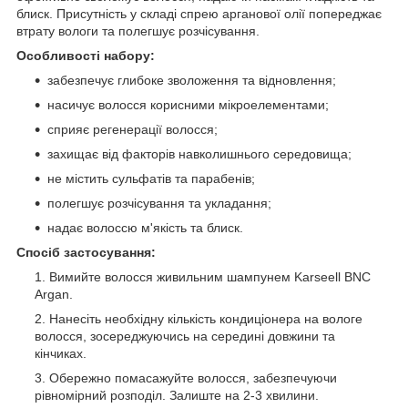
блиск. Присутність у складі спрею арганової олії попереджає
втрату вологи та полегшує розчісування.
Особливості набору:
забезпечує глибоке зволоження та відновлення;
насичує волосся корисними мікроелементами;
сприяє регенерації волосся;
захищає від факторів навколишнього середовища;
не містить сульфатів та парабенів;
полегшує розчісування та укладання;
надає волоссю м'якість та блиск.
Спосіб застосування:
Вимийте волосся живильним шампунем Karseell BNC
Argan.
Нанесіть необхідну кількість кондиціонера на вологе
волосся, зосереджуючись на середині довжини та
кінчиках.
Обережно помасажуйте волосся, забезпечуючи
рівномірний розподіл. Залиште на 2-3 хвилини.