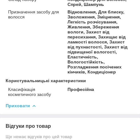
Спрей, Шампунь
Призначення засобу для
Відновлення, Для блиску,
волосся
Зволоження, Зміцнення,
Легкість розчісування,
Живлення, Збереження
вологи, Захист від
пересихання, Захищає від
ламкості волосся, Захист
від пухнастості, Захист від
підвищеної вологості,
Еластичність,
Вологостійкість,
Розгладження посічених
кінчиків, Кондиціонер
Користувальницькі характеристики
Класифікація
Професійна
косметичного засобу
Приховати
Відгуки про товар
Ще немає відгуків про цей товар