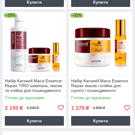
Купити
Купити
–33%
–31%
Набір Karseell Мaca Essence
Набір Karseell Мaca Essence
Repair TRIO шампунь, маска
Repair маска і олійка для
та олійка для пошкодженого
сухого і пошкодженого
волосся, 500/500/50 мл
волосся, 500/50 мл
Готово до відправки
Готово до відправки
2 150
1 275
₴
₴
3 200 ₴
1 850 ₴
Купити
Купити