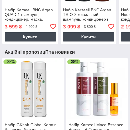
Набір Karseell BNC Argan
Набір Karseell BNC Argan
Набі
QUAD-1 шампунь,
TRIO-3 живильний
Nour
кондиціонер, маска,
шампунь, кондиціонер і
конд
арганова олійка для
колагенова маска для
пошк
3 599
3 099
2 1
₴
₴
4 400 ₴
3 800 ₴
волосся, 500//500/550/60
волосся, 500//500/550 мл
2х50
мл
Купити
Купити
Акційні пропозиції та новинки
–38%
–38%
Набір GKhair Global Keratin
Набір Karseell Мaca Essence
Balancing балансуючі
Repair TRIO шампунь,