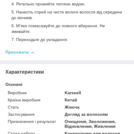
Ретельно промийте теплою водою.
Нанесіть спрей на чисте вологе волосся від середини
до кінчиків.
М'яко помасажуйте до повного вбирання. Не
змивайте.
Переходьте до укладання.
Приховати
Характеристики
Основні
Виробник
Karseell
Країна виробник
Китай
Стать
Жіноча
Застосування
Догляд за волоссям
Призначення і результат
Очищення, Зволоження,
Відновлення, Живлення
Склад набору
Кондиціонер для волосся,