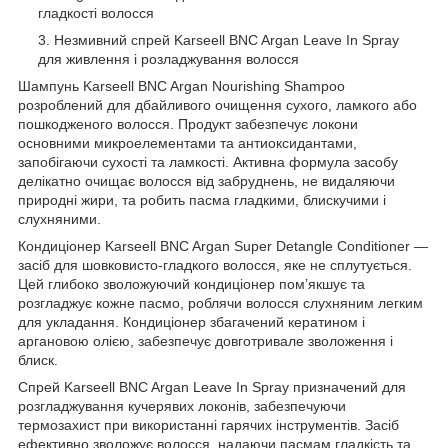
гладкості волосся
Незмивний спрей Karseell BNC Argan Leave In Spray
для живлення і розладжування волосся
Шампунь Karseell BNC Argan Nourishing Shampoo
розроблений для дбайливого очищення сухого, ламкого або
пошкодженого волосся. Продукт забезпечує локони
основними микроелементами та антиоксидантами,
запобігаючи сухості та ламкості. Активна формула засобу
делікатно очищає волосся від забруднень, не видаляючи
природні жири, та робить пасма гладкими, блискучими і
слухняними.
Кондиціонер Karseell BNC Argan Super Detangle Conditioner —
засіб для шовковисто-гладкого волосся, яке не сплутується.
Цей глибоко зволожуючий кондиціонер пом’якшує та
розгладжує кожне пасмо, роблячи волосся слухняним легким
для укладання. Кондиціонер збагачений кератином і
аргановою олією, забезпечує довготривале зволоження і
блиск.
Спрей Karseell BNC Argan Leave In Spray призначений для
розгладжування кучерявих локонів, забезпечуючи
термозахист при використанні гарячих інструментів. Засіб
ефективно зволожує волосся, надаючи пасмам гладкість та