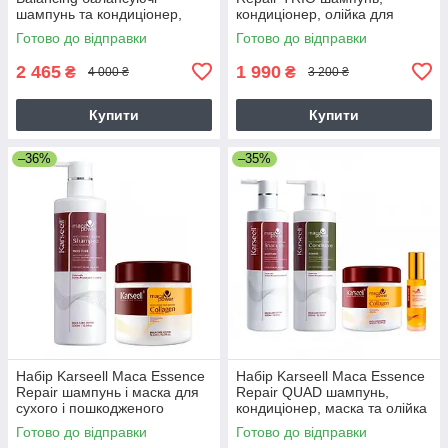
шампунь та кондиціонер,
кондиціонер, олійка для
2х300 мл
пошкодженого волосся,
Готово до відправки
Готово до відправки
500/500/50 мл
2 465
1 990
₴
₴
4 000 ₴
3 200 ₴
Купити
Купити
–36%
–35%
Набір Karseell Мaca Essence
Набір Karseell Мaca Essence
Repair шампунь і маска для
Repair QUAD шампунь,
сухого і пошкодженого
кондиціонер, маска та олійка
волосся, 2х500 мл
для волосся, 3х500/50 мл
Готово до відправки
Готово до відправки