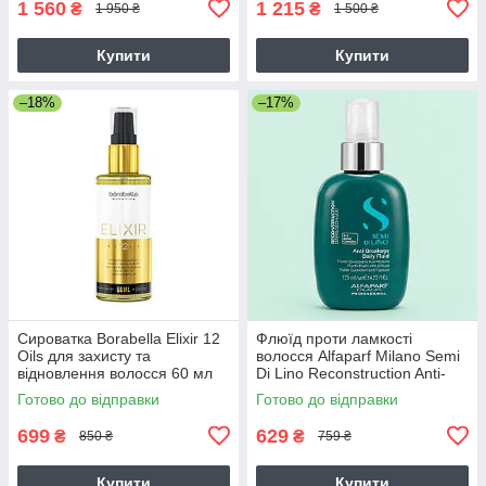
1 560
1 215
₴
₴
1 950 ₴
1 500 ₴
Купити
Купити
–18%
–17%
Сироватка Borabella Elixir 12
Флюїд проти ламкості
Oils для захисту та
волосся Alfaparf Milano Semi
відновлення волосся 60 мл
Di Lino Reconstruction Anti-
Breakage Daily Fluid, 125 мл
Готово до відправки
Готово до відправки
699
629
₴
₴
850 ₴
759 ₴
Купити
Купити