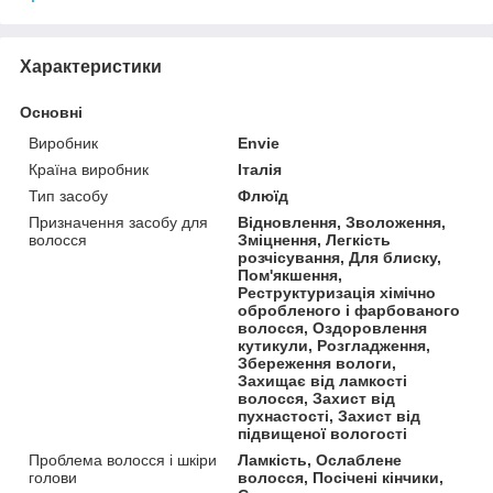
Характеристики
Основні
Виробник
Envie
Країна виробник
Італія
Тип засобу
Флюїд
Призначення засобу для
Відновлення, Зволоження,
волосся
Зміцнення, Легкість
розчісування, Для блиску,
Пом'якшення,
Реструктуризація хімічно
обробленого і фарбованого
волосся, Оздоровлення
кутикули, Розгладження,
Збереження вологи,
Захищає від ламкості
волосся, Захист від
пухнастості, Захист від
підвищеної вологості
Проблема волосся і шкіри
Ламкість, Ослаблене
голови
волосся, Посічені кінчики,