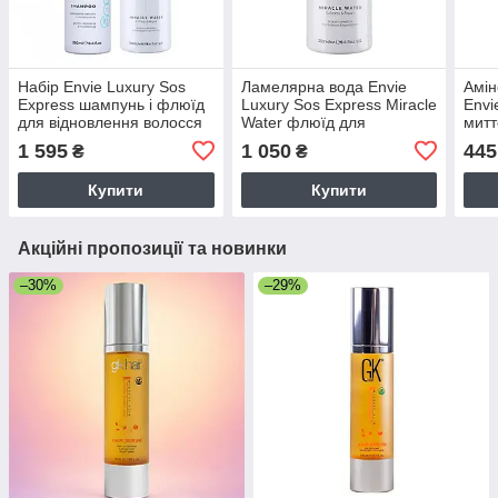
Набір Envie Luxury Sos
Ламелярна вода Envie
Aмiн
Express шампунь і флюїд
Luxury Sos Express Miracle
Envi
для відновлення волосся
Water флюїд для
митт
(EN460/EN468), 2x250 мл
відновлення
воло
1 595
1 050
445
₴
₴
пошкодженого волосся
(EN468), 250 мл
Купити
Купити
Акційні пропозиції та новинки
–30%
–29%