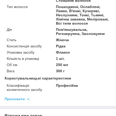
Стоншене волосся
Тип волосся
Пошкоджені, Ослаблені,
Ламке, В'юнкі, Кучеряві,
Неслухняне, Тонкі, Тьмяні,
Хімічна завивка, Меліровані,
Всі типи волосся
Дія
Пом'якшувальна,
Регенеруюча, Зволожуюче
Стать
Жіноча
Консистенція засобу
Рідка
Упаковка засобу
Флакон
Кількість в упаковці
1 шт.
Об`єм
250 мл
Вага
300 г
Користувальницькі характеристики
Класифікація
Професійна
косметичного засобу
Приховати
Відгуки про товар