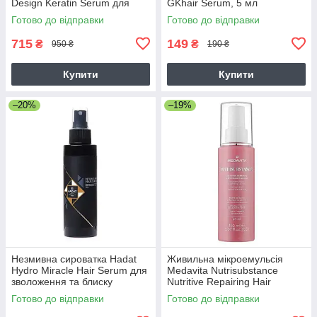
Design Keratin Serum для
GKhair Serum, 5 мл
блиску та шовковистості
Готово до відправки
Готово до відправки
волосся 125 мл
715
149
₴
₴
950 ₴
190 ₴
Купити
Купити
–20%
–19%
Незмивна сироватка Hadat
Живильна мікроемульсія
Hydro Miracle Hair Serum для
Medavita Nutrisubstance
зволоження та блиску
Nutritive Repairing Hair
волосся, 110 мл
Microemulsion для
Готово до відправки
Готово до відправки
відновлення сухого волосся,
150 мл