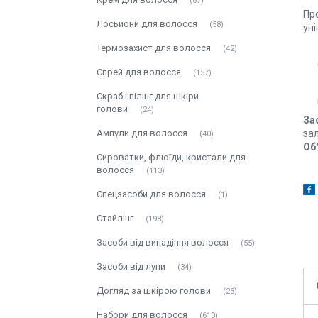
87
Про
Лосьйони для волосся
58
уні
Термозахист для волосся
42
Спрей для волосся
157
Скраб і пілінг для шкіри
голови
24
За
за
Ампули для волосся
40
Об
Сироватки, флюїди, кристали для
волосся
113
Спецзасоби для волосся
1
Стайлінг
198
Засоби від випадіння волосся
55
Засоби від лупи
34
Догляд за шкірою голови
23
Набори для волосся
610