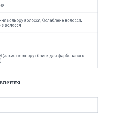
ня
ня кольору волосся, Ослаблене волосся,
не волосся
SM (захист кольору і блиск для фарбованого
)
овлення