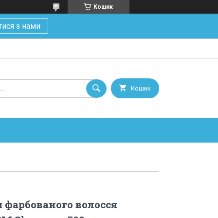
Кошик
тися з нами
Кошик
 фарбованого волосся