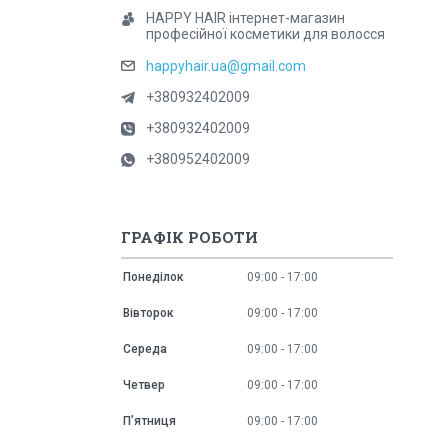
HAPPY HAIR інтернет-магазин
професійної косметики для волосся
happyhair.ua@gmail.com
+380932402009
+380932402009
+380952402009
ГРАФІК РОБОТИ
Понеділок
09:00
17:00
Вівторок
09:00
17:00
Середа
09:00
17:00
Четвер
09:00
17:00
Пʼятниця
09:00
17:00