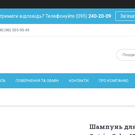
тримати відповідь? Телефонуйте (095)
240-20-09
Зв'яза
80 (96) 535-95-45
АТА
ПОВЕРНЕННЯ ТА ОБМІН
КОНТАКТИ
ПРО КОМПАНІЮ
Шампунь для