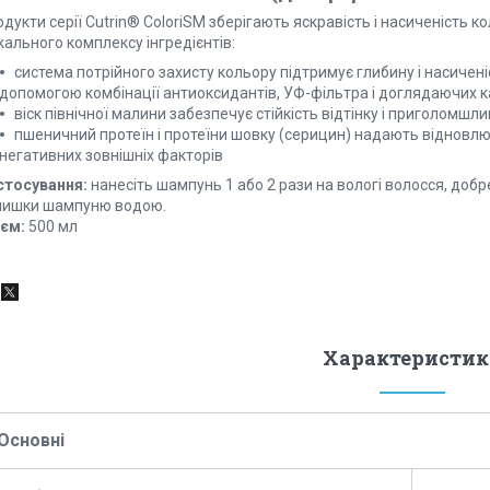
дукти серії Cutrin® ColoriSM зберігають яскравість і насиченість
кального комплексу інгредієнтів:
система потрійного захисту кольору підтримує глибину і насичен
допомогою комбінації антиоксидантів, УФ-фільтра і доглядаючих к
віск північної малини забезпечує стійкість відтінку і приголомшл
пшеничний протеїн і протеїни шовку (серицин) надають відновл
негативних зовнішніх факторів
стосування:
нанесіть шампунь 1 або 2 рази на вологі волосся, добр
лишки шампуню водою.
'єм:
500 мл
Характеристик
Основні