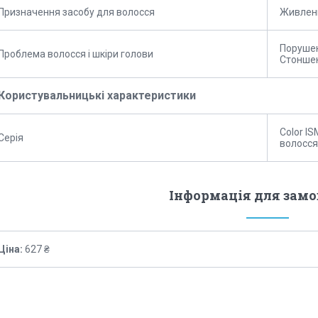
Призначення засобу для волосся
Живлен
Порушен
Проблема волосся і шкіри голови
Стонше
Користувальницькі характеристики
Color I
Серія
волосся
Інформація для зам
Ціна:
627 ₴