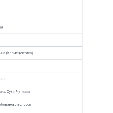
ія
ьна (Космецевтика)
ені
на, Суха, Чутлива
бованого волосся