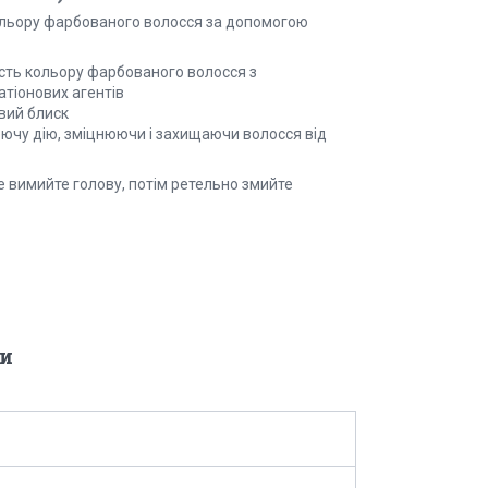
 кольору фарбованого волосся за допомогою
ість кольору фарбованого волосся з
атіонових агентів
ивий блиск
юючу дію, зміцнюючи і захищаючи волосся від
е вимийте голову, потім ретельно змийте
и