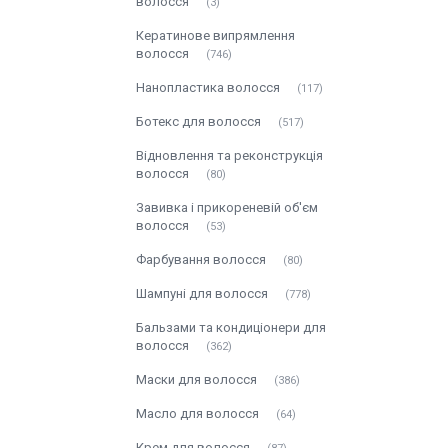
волосся
3
Кератинове випрямлення
волосся
746
Нанопластика волосся
117
Ботекс для волосся
517
Відновлення та реконструкція
волосся
80
Завивка і прикореневій об'єм
волосся
53
Фарбування волосся
80
Шампуні для волосся
778
Бальзами та кондиціонери для
волосся
362
Маски для волосся
386
Масло для волосся
64
Крем для волосся