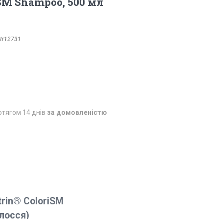
ISM Shampoo, 500 мл
tr12731
отягом 14 днів
за домовленістю
rin® ColoriSM
лосся)