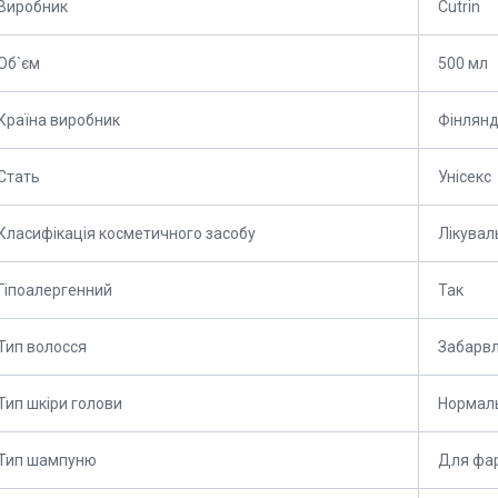
Виробник
Cutrin
Об`єм
500 мл
Країна виробник
Фінлянд
Стать
Унісекс
Класифікація косметичного засобу
Лікувал
Гіпоалергенний
Так
Тип волосся
Забарвл
Тип шкіри голови
Нормаль
Тип шампуню
Для фар