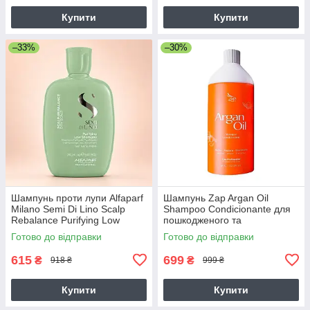
Купити
Купити
–33%
–30%
Шампунь проти лупи Alfaparf
Шампунь Zap Argan Oil
Milano Semi Di Lino Scalp
Shampoo Condicionante для
Rebalance Purifying Low
пошкодженого та
Shampoo, 250 мл
фарбованого волосся, 1000
Готово до відправки
Готово до відправки
мл (заводська)
615
699
₴
₴
918 ₴
999 ₴
Купити
Купити