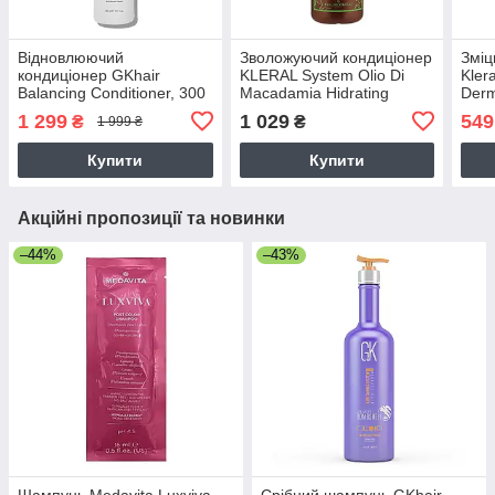
Відновлюючий
Зволожуючий кондиціонер
Змі
кондиціонер GKhair
KLERAL System Olio Di
Kler
Balancing Conditioner, 300
Macadamia Hidrating
Derm
мл
Conditioner з олією
прот
1 299
1 029
549
₴
₴
1 999 ₴
макадамії,1000 мл
300 
Купити
Купити
Акційні пропозиції та новинки
–44%
–43%
Шампунь Medavita Luxviva
Срібний шампунь GKhair