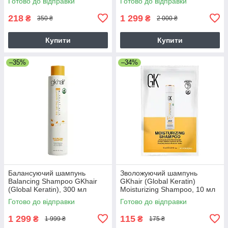
Готово до відправки
Готово до відправки
волосся 300 мл
218
1 299
₴
₴
350 ₴
2 000 ₴
Купити
Купити
–35%
–34%
Балансуючий шампунь
Зволожуючий шампунь
Balancing Shampoo GKhair
GKhair (Global Keratin)
(Global Keratin), 300 мл
Moisturizing Shampoo, 10 мл
Готово до відправки
Готово до відправки
1 299
115
₴
₴
1 999 ₴
175 ₴