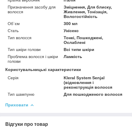
Призначення засобу для
Зміцнення, Для блиску,
волосся
Живлення, Тонізація,
Вологостійкість
Об`єм
300 мл
Стать
Унісекс
Тип волосся
Тонкі, Пошкоджені,
Ослаблені
Тип шкіри голови
Всі типи шкіри
Проблема волосся і шкіри
Ламкість
голови
Користувальницькі характеристики
Серія
Kleral System Senjal
(відновлення і
реконструкція волосся
Тип шампуню
Для пошкодженого волосся
Приховати
Відгуки про товар