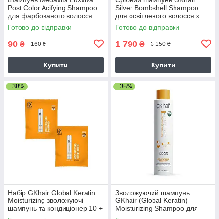
Post Color Acifying Shampoo
Silver Bombshell Shampoo
для фарбованого волосся
для освітленого волосся з
(кислий p.H 4,5), 15 мл
фіолетовим пігментом, 710
Готово до відправки
Готово до відправки
мл
90
1 790
₴
₴
160 ₴
3 150 ₴
Купити
Купити
–38%
–35%
Набір GKhair Global Keratin
Зволожуючий шампунь
Moisturizing зволожуючі
GKhair (Global Keratin)
шампунь та кондиціонер 10 +
Moisturizing Shampoo для
10 мл (саше)
сухого і пошкодженого