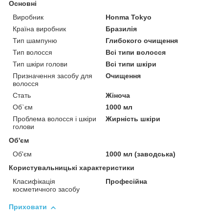
Основні
Виробник
Honma Tokyo
Країна виробник
Бразилія
Тип шампуню
Глибокого очищення
Тип волосся
Всі типи волосся
Тип шкіри голови
Всі типи шкіри
Призначення засобу для
Очищення
волосся
Стать
Жіноча
Об`єм
1000 мл
Проблема волосся і шкіри
Жирність шкіри
голови
Об'єм
Об'єм
1000 мл (заводська)
Користувальницькі характеристики
Класифікація
Професійна
косметичного засобу
Приховати