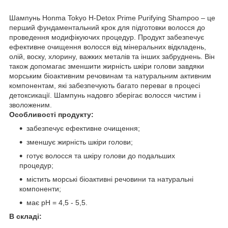
Шампунь Honma Tokyo H-Detox Prime Purifying Shampoo – це
перший фундаментальний крок для підготовки волосся до
проведення модифікуючих процедур. Продукт забезпечує
ефективне очищення волосся від мінеральних відкладень,
олій, воску, хлорину, важких металів та інших забруднень. Він
також допомагає зменшити жирність шкіри голови завдяки
морським біоактивним речовинам та натуральним активним
компонентам, які забезпечують багато переваг в процесі
детоксикації. Шампунь надовго зберігає волосся чистим і
зволоженим.
Особливості продукту:
забезпечує ефективне очищення;
зменшує жирність шкіри голови;
готує волосся та шкіру голови до подальших
процедур;
містить морські біоактивні речовини та натуральні
компоненти;
має pН = 4,5 - 5,5.
В складі: