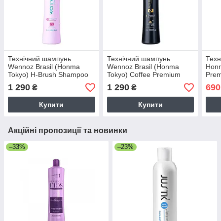
Технічний шампунь
Технічний шампунь
Техн
Wennoz Brasil (Honma
Wennoz Brasil (Honma
Honm
Tokyo) H-Brush Shampoo
Tokyo) Coffee Premium
Prem
глибокого очищення 1000
Collagen Dilator Shampoo
глиб
1 290
1 290
690
₴
₴
мл (заводська)
1000 мл (заводська)
воло
(зав
Купити
Купити
Акційні пропозиції та новинки
–33%
–23%