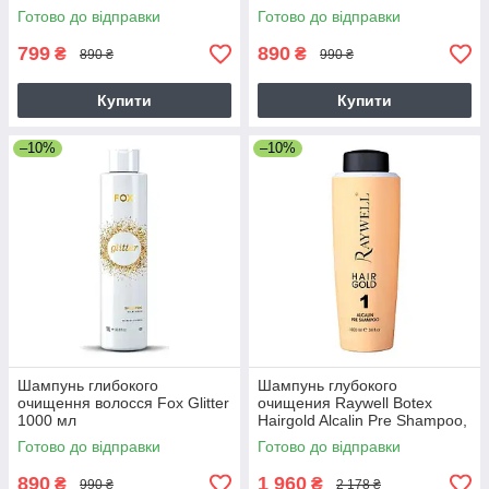
Residue Shampoo 1000 мл
Готово до відправки
Готово до відправки
799
890
₴
₴
890 ₴
990 ₴
Купити
Купити
–10%
–10%
Шампунь глибокого
Шампунь глубокого
очищення волосся Fox Glitter
очищения Raywell Botеx
1000 мл
Hairgold Alcalin Pre Shampoo,
1000 мл (заводська)
Готово до відправки
Готово до відправки
890
1 960
₴
₴
990 ₴
2 178 ₴